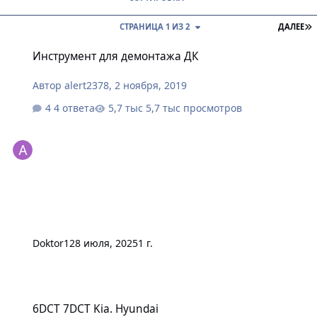
П
СТРАНИЦА 1 ИЗ 2
ДАЛЕЕ
Инструмент для демонтажа ДК
Инструмент для демонтажа ДК
Автор
alert2378
,
2 ноября, 2019
4 ответа
5,7 тыс просмотров
Doktor1
28 июля, 2025
1 г.
6DCT 7DCT Kia. Hyundai
6DCT 7DCT Kia. Hyundai