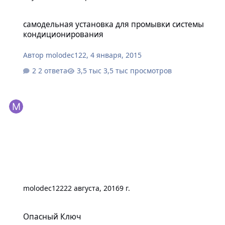
самодельная установка для промывки системы кондициониров
самодельная установка для промывки системы
кондиционирования
Автор
molodec122
,
4 января, 2015
2 ответа
3,5 тыс просмотров
molodec122
22 августа, 2016
9 г.
Опасный Ключ
Опасный Ключ