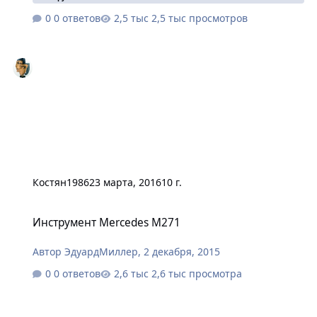
0 ответов
2,5 тыс просмотров
Костян1986
23 марта, 2016
10 г.
Инструмент Mercedes M271
Инструмент Mercedes M271
Автор
ЭдуардМиллер
,
2 декабря, 2015
0 ответов
2,6 тыс просмотра