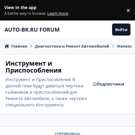
Перейти к содержанию
View in the app
×
Di
A better way to browse.
Learn more
.
AUTO-BK.RU FORUM
Войти
Главная
Диагностика и Ремонт Автомобилей
Железо
Инструмент и
Приспособления
Инструмент и Приспособления В
Подписчики
данной теме будут даваться чертежи
съёмников и приспособлений для
Ремонта Автомобиля, а также чертежи
специального Инструмента.
СОРТИРОВКА