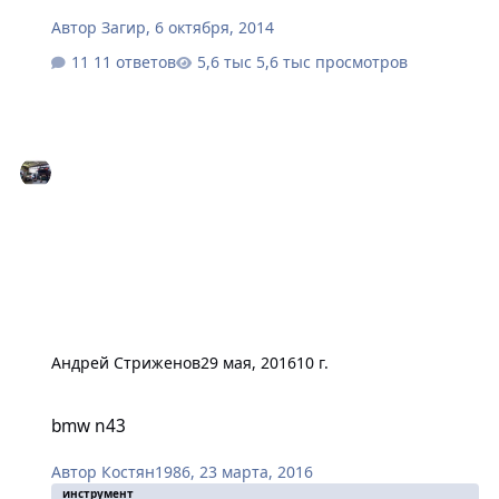
Автор
Загир
,
6 октября, 2014
11 ответов
5,6 тыс просмотров
Андрей Стриженов
29 мая, 2016
10 г.
bmw n43
bmw n43
Автор
Костян1986
,
23 марта, 2016
инструмент