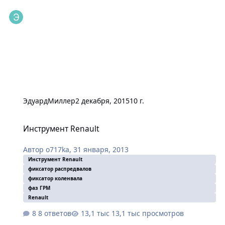
ЭдуардМиллер
2 декабря, 2015
10 г.
Инструмент Renault
Инструмент Renault
Автор
o717ka
,
31 января, 2013
Инструмент Renault
фиксатор распредвалов
фиксатор коленвала
фаз ГРМ
Renault
8 ответов
13,1 тыс просмотров