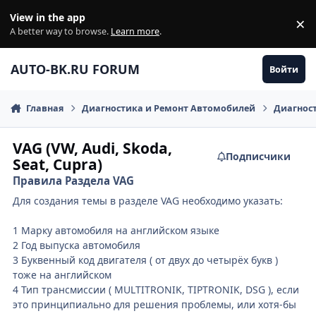
Перейти к содержанию
View in the app
×
Di
A better way to browse.
Learn more
.
AUTO-BK.RU FORUM
Войти
Главная
Диагностика и Ремонт Автомобилей
Диагнос
VAG (VW, Audi, Skoda,
Подписчики
Seat, Cupra)
Правила Раздела VAG
Для создания темы в разделе VAG необходимо указать:
1 Марку автомобиля на английском языке
2 Год выпуска автомобиля
3 Буквенный код двигателя ( от двух до четырёх букв )
тоже на английском
4 Тип трансмиссии ( MULTITRONIK, TIPTRONIK, DSG ), если
это принципиально для решения проблемы, или хотя-бы