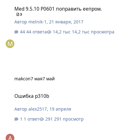
Med 9.5.10 P0601 поправить еепром.
Med 9.5.10 P0601 поправить еепром.
3
Автор
melnik-1
,
21 января, 2017
44 ответа
14,2 тыс просмотра
makcon
7 мая
7 май
Ошибка p310b
Ошибка p310b
Автор
alex2517
,
19 апреля
1 ответ
291 просмотр