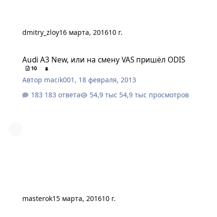
dmitry_zloy
16 марта, 2016
10 г.
Audi A3 New, или на смену VAS пришёл ODIS
Audi A3 New, или на смену VAS пришёл ODIS
10
Автор
macik001
,
18 февраля, 2013
183 ответа
54,9 тыс просмотров
masterok
15 марта, 2016
10 г.
Хочу изменить правила. Оно нужно? Смысл есть?