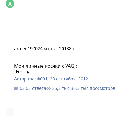
armen1970
24 марта, 2018
8 г.
Мои личные косяки с VAG):
Мои личные косяки с VAG):
4
Автор
macik001
,
23 сентября, 2012
63 ответа
36,3 тыс просмотров