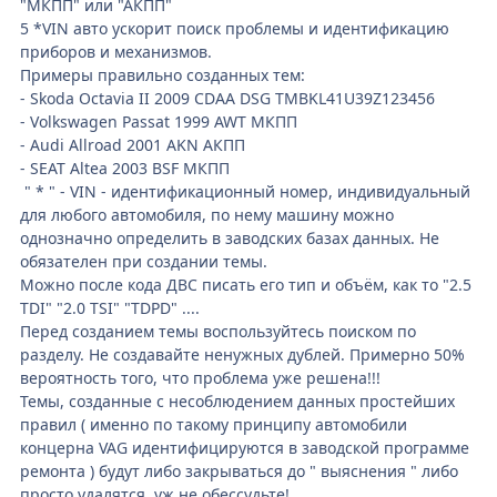
"МКПП" или "АКПП"
5 *VIN авто ускорит поиск проблемы и идентификацию
приборов и механизмов.
Примеры правильно созданных тем:
- Skoda Octavia II 2009 CDAA DSG TMBKL41U39Z123456
- Volkswagen Passat 1999 AWT МКПП
- Audi Allroad 2001 AKN АКПП
- SEAT Altea 2003 BSF МКПП
" * " - VIN - идентификационный номер, индивидуальный
для любого автомобиля, по нему машину можно
однозначно определить в заводских базах данных. Не
обязателен при создании темы.
Можно после кода ДВС писать его тип и объём, как то "2.5
TDI" "2.0 TSI" "TDPD" ....
Перед созданием темы воспользуйтесь поиском по
разделу. Не создавайте ненужных дублей. Примерно 50%
вероятность того, что проблема уже решена!!!
Темы, созданные с несоблюдением данных простейших
правил ( именно по такому принципу автомобили
концерна VAG идентифицируются в заводской программе
ремонта ) будут либо закрываться до " выяснения " либо
просто удалятся, уж не обессудьте!