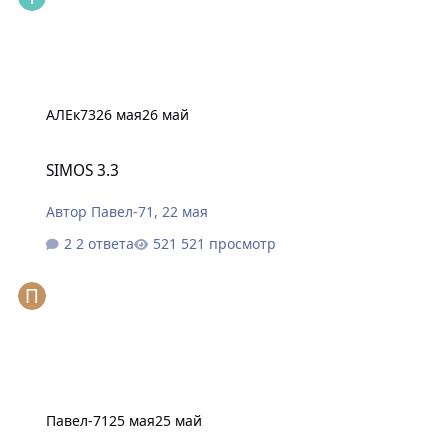
АЛЕк73
26 мая
26 май
SIMOS 3.3
SIMOS 3.3
Автор
Павел-71
,
22 мая
2 ответа
521 просмотр
Павел-71
25 мая
25 май