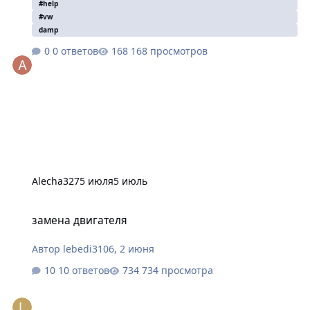
#help
#vw
damp
0 ответов
168 просмотров
Alecha327
5 июля
5 июль
замена двигателя
замена двигателя
Автор
lebedi3106
,
2 июня
10 ответов
734 просмотра