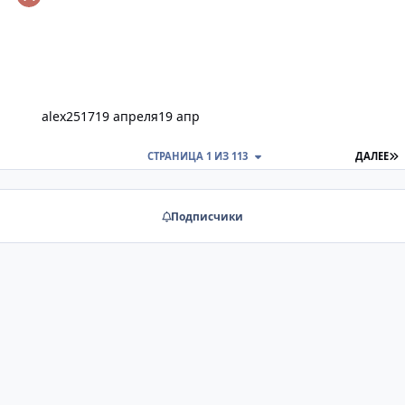
alex2517
19 апреля
19 апр
П
СТРАНИЦА 1 ИЗ 113
ДАЛЕЕ
Подписчики