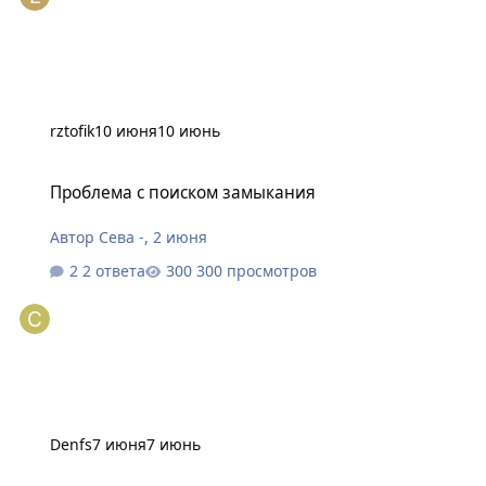
rztofik
10 июня
10 июнь
Проблема с поиском замыкания
Проблема с поиском замыкания
Автор
Сева -
,
2 июня
2 ответа
300 просмотров
Denfs
7 июня
7 июнь
Шкода Октавия А5 2012г. MED17.5 не выходит на связь, не зап