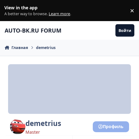
Перейти к содержанию
View in the app
×
Di
A better way to browse.
Learn more
.
AUTO-BK.RU FORUM
Войти
Главная
demetrius
demetrius
Профиль
Master