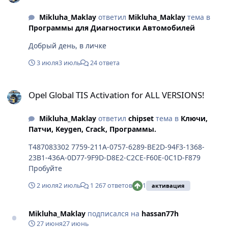
Mikluha_Maklay
ответил
Mikluha_Maklay
тема в
Программы для Диагностики Автомобилей
Добрый день, в личке
3 июля
3 июль
24 ответа
Opel Global TIS Activation for ALL VERSIONS!
Opel Global TIS Activation for ALL VERSIONS!
Mikluha_Maklay
ответил
chipset
тема в
Ключи,
Патчи, Keygen, Crack, Программы.
T487083302 7759-211A-0757-6289-BE2D-94F3-1368-
23B1-436A-0D77-9F9D-D8E2-C2CE-F60E-0C1D-F879
Пробуйте
2 июля
2 июль
1 267 ответов
1
активация
Mikluha_Maklay
подписался на
hassan77h
27 июня
27 июнь