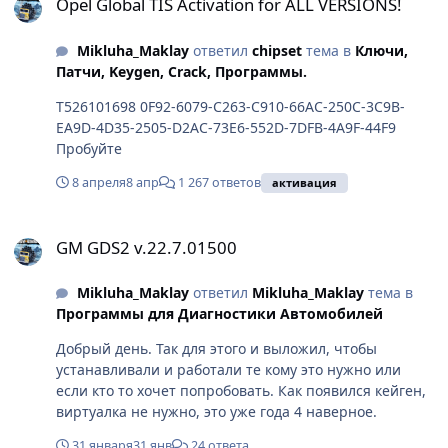
Opel Global TIS Activation for ALL VERSIONS!
Mikluha_Maklay
ответил
chipset
тема в
Ключи,
Патчи, Keygen, Crack, Программы.
T526101698 0F92-6079-C263-C910-66AC-250C-3C9B-
EA9D-4D35-2505-D2AC-73E6-552D-7DFB-4A9F-44F9
Пробуйте
8 апреля
8 апр
1 267 ответов
активация
GM GDS2 v.22.7.01500
GM GDS2 v.22.7.01500
Mikluha_Maklay
ответил
Mikluha_Maklay
тема в
Программы для Диагностики Автомобилей
Добрый день. Так для этого и выложил, чтобы
устанавливали и работали те кому это нужно или
если кто то хочет попробовать. Как появился кейген,
виртуалка не нужно, это уже года 4 наверное.
31 января
31 янв
24 ответа