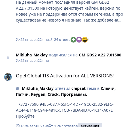
На данный момент последняя версия GM GDS2
v.22.7.01500 на которую действует кейген, версии по
новее уже не поддерживаются старым кегеном, а про
существование нового я не знаю. Так же добавлена
последняя найденная в интернете база от
deliverable_GM Global v2025.10.09. GM GDS2
v.22.7.01500 установка осуществляется через файл
22 января
22 янв
24 ответа
4
GDS2AutoInstall.exe Работает на Windows10/11 x64, на
Windows7 x64 не испытывал. Запрос кейгена в личку.
Mikluha_Maklay
подписался на
GM GDS2 v.22.7.01500
Скриншоты
22 января
22 янв
Opel Global TIS Activation for ALL VERSIONS!
Opel Global TIS Activation for ALL VERSIONS!
Mikluha_Maklay
ответил
chipset
тема в
Ключи,
Патчи, Keygen, Crack, Программы.
T737277590 94E5-0877-65F5-14D7-19CC-2532-9EF5-
AC44-B118-C944-481C-51CB-7BDA-9D70-1CF1-A07E
Пробуйте
16 января
16 янв
1 267 ответов
активация