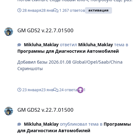
28 января
28 янв
1 267 ответов
активация
GM GDS2 v.22.7.01500
GM GDS2 v.22.7.01500
Mikluha_Maklay
ответил
Mikluha_Maklay
тема в
Программы для Диагностики Автомобилей
Добавил базы 2026.01.08 Global/Opel/Saab/China
Скриншоты
23 января
23 янв
24 ответа
1
GM GDS2 v.22.7.01500
GM GDS2 v.22.7.01500
Mikluha_Maklay
опубликовал тема в
Программы
для Диагностики Автомобилей