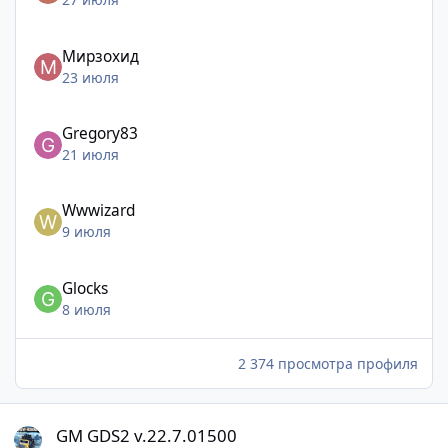
Мирзохид
23 июля
Gregory83
21 июля
Wwwizard
9 июля
Glocks
8 июля
2 374 просмотра профиля
GM GDS2 v.22.7.01500
GM GDS2 v.22.7.01500