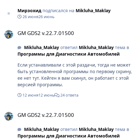
Мирзохид
подписался на
Mikluha_Maklay
26 июня
26 июнь
GM GDS2 v.22.7.01500
GM GDS2 v.22.7.01500
Mikluha_Maklay
ответил
Mikluha_Maklay
тема в
Программы для Диагностики Автомобилей
Если устанавливали с этой раздачи, тогда не может
быть установленной программы по первому скрину,
ее нет тут. Кейген я вам скинул, он работает с этой
версией программы.
12 июня
12 июнь
24 ответа
GM GDS2 v.22.7.01500
GM GDS2 v.22.7.01500
Mikluha_Maklay
ответил
Mikluha_Maklay
тема в
Программы для Диагностики Автомобилей