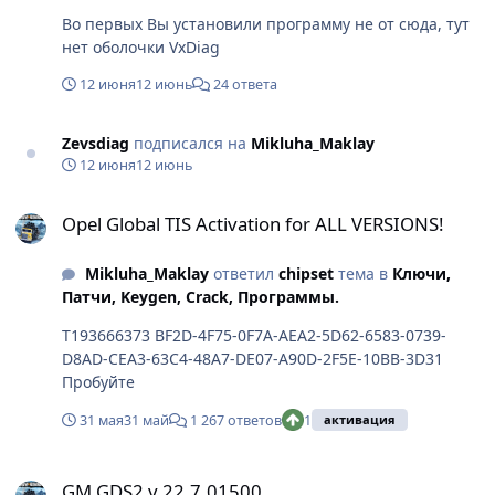
Во первых Вы установили программу не от сюда, тут
нет оболочки VxDiag
12 июня
12 июнь
24 ответа
Zevsdiag
подписался на
Mikluha_Maklay
12 июня
12 июнь
Opel Global TIS Activation for ALL VERSIONS!
Opel Global TIS Activation for ALL VERSIONS!
Mikluha_Maklay
ответил
chipset
тема в
Ключи,
Патчи, Keygen, Crack, Программы.
T193666373 BF2D-4F75-0F7A-AEA2-5D62-6583-0739-
D8AD-CEA3-63C4-48A7-DE07-A90D-2F5E-10BB-3D31
Пробуйте
31 мая
31 май
1 267 ответов
1
активация
GM GDS2 v.22.7.01500
GM GDS2 v.22.7.01500