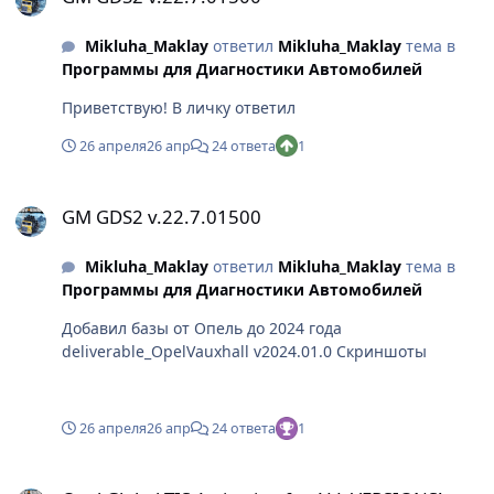
Mikluha_Maklay
ответил
Mikluha_Maklay
тема в
Программы для Диагностики Автомобилей
Приветствую! В личку ответил
26 апреля
26 апр
24 ответа
1
GM GDS2 v.22.7.01500
GM GDS2 v.22.7.01500
Mikluha_Maklay
ответил
Mikluha_Maklay
тема в
Программы для Диагностики Автомобилей
Добавил базы от Опель до 2024 года
deliverable_OpelVauxhall v2024.01.0 Скриншоты
26 апреля
26 апр
24 ответа
1
Opel Global TIS Activation for ALL VERSIONS!