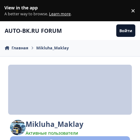
Перейти к содержанию
View in the app
×
Di
A better way to browse.
Learn more
.
AUTO-BK.RU FORUM
Войти
Главная
Mikluha_Maklay
Mikluha_Maklay
Активные пользователи