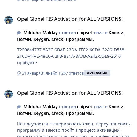
Opel Global TIS Activation for ALL VERSIONS!
Opel Global TIS Activation for ALL VERSIONS!
Mikluha_Maklay
ответил
chipset
тема в
Ключи,
Патчи, Keygen, Crack, Программы.
T220844737 8A3C-9BAF-23DA-FFC2-6CDA-32A9-D568-
216D-4FAE-48C6-C2FB-B81A-8A7B-A242-5DE9-2510
пробуйте
31 января
31 янв
1 267 ответов
активация
Opel Global TIS Activation for ALL VERSIONS!
Opel Global TIS Activation for ALL VERSIONS!
Mikluha_Maklay
ответил
chipset
тема в
Ключи,
Патчи, Keygen, Crack, Программы.
Не получается сгенерировать ключ, переустановить
программу и заново пройти процесс активации,
потом скиньте сюда новый ключ, попробую еще раз.