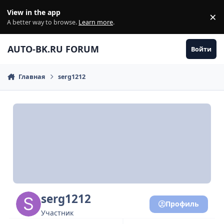
Перейти к содержанию
View in the app
×
Di
A better way to browse.
Learn more
.
AUTO-BK.RU FORUM
Войти
Главная
serg1212
serg1212
Профиль
Участник