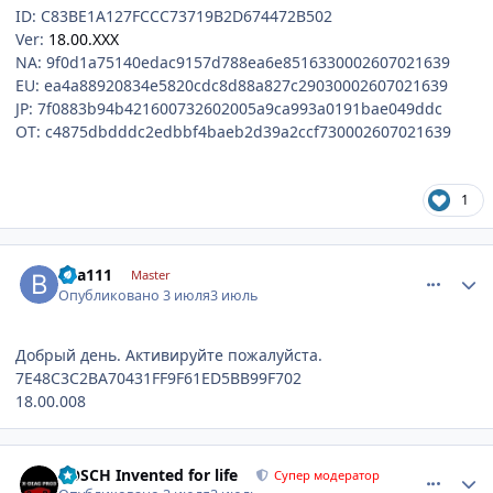
ID: C83BE1A127FCCC73719B2D674472B502
Ver:
18.00.XXX
NA: 9f0d1a75140edac9157d788ea6e8516330002607021639
EU: ea4a88920834e5820cdc8d88a827c29030002607021639
JP: 7f0883b94b421600732602005a9ca993a0191bae049ddc
OT: c4875dbdddc2edbbf4baeb2d39a2ccf730002607021639
1
comment_1310939
Author stats
bva111
Master
Опубликовано
3 июля
3 июль
Добрый день. Активируйте пожалуйста.
7E48C3C2BA70431FF9F61ED5BB99F702
18.00.008
comment_1310954
Author stats
BOSCH Invented for life
Супер модератор