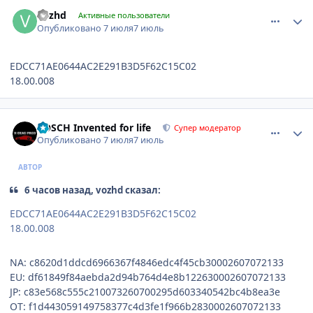
comment_1311022
Author stats
vozhd
Активные пользователи
Опубликовано
7 июля
7 июль
EDCC71AE0644AC2E291B3D5F62C15C02
18.00.008
comment_1311026
Author stats
BOSCH Invented for life
Супер модератор
Опубликовано
7 июля
7 июль
АВТОР
6 часов назад, vozhd сказал:
EDCC71AE0644AC2E291B3D5F62C15C02
18.00.008
NA: c8620d1ddcd6966367f4846edc4f45cb30002607072133
EU: df61849f84aebda2d94b764d4e8b122630002607072133
JP: c83e568c555c210073260700295d603340542bc4b8ea3e
OT: f1d443059149758377c4d3fe1f966b2830002607072133