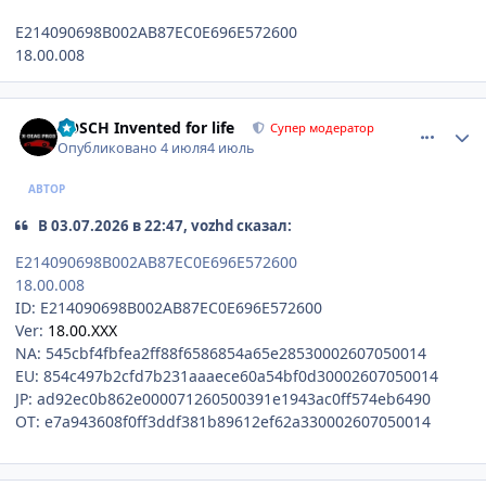
E214090698B002AB87EC0E696E572600
18.00.008
comment_1310977
Author stats
BOSCH Invented for life
Супер модератор
Опубликовано
4 июля
4 июль
АВТОР
В 03.07.2026 в 22:47, vozhd сказал:
E214090698B002AB87EC0E696E572600
18.00.008
ID: E214090698B002AB87EC0E696E572600
Ver:
18.00.XXX
NA: 545cbf4fbfea2ff88f6586854a65e28530002607050014
EU: 854c497b2cfd7b231aaaece60a54bf0d30002607050014
JP: ad92ec0b862e000071260500391e1943ac0ff574eb6490
OT: e7a943608f0ff3ddf381b89612ef62a330002607050014