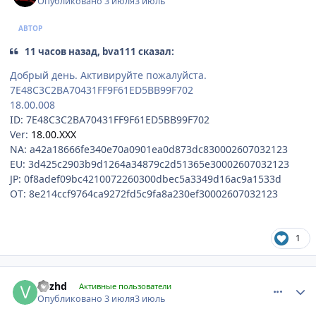
Опубликовано
3 июля
3 июль
АВТОР
11 часов назад, bva111 сказал:
Добрый день. Активируйте пожалуйста.
7E48C3C2BA70431FF9F61ED5BB99F702
18.00.008
ID: 7E48C3C2BA70431FF9F61ED5BB99F702
Ver:
18.00.XXX
NA: a42a18666fe340e70a0901ea0d873dc830002607032123
EU: 3d425c2903b9d1264a34879c2d51365e30002607032123
JP: 0f8adef09bc4210072260300dbec5a3349d16ac9a1533d
OT: 8e214ccf9764ca9272fd5c9fa8a230ef30002607032123
1
comment_1310955
Author stats
vozhd
Активные пользователи
Опубликовано
3 июля
3 июль