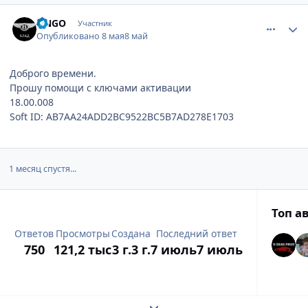
comment_1309658
Author stats
UNGO
Участник
Опубликовано
8 мая
8 май
Доброго времени.
Прошу помощи с ключами активации
18.00.008
Soft ID: AB7AA24ADD2BC9522BC5B7AD278E1703
1 месяц спустя...
Топ а
Ответов
Просмотры
Создана
Последний ответ
750
121,2 тыс
3 г.
3 г.
7 июль
7 июль
Expand topic overview