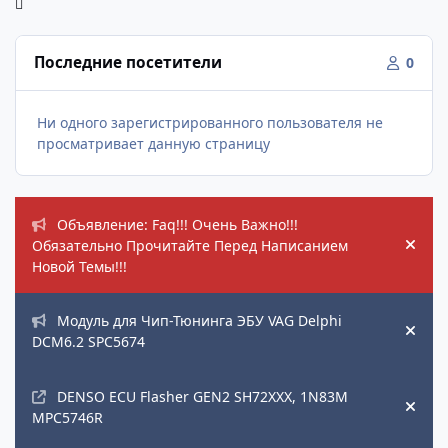
Последние посетители
0
Ни одного зарегистрированного пользователя не
просматривает данную страницу
Объявления
Объявление: Faq!!! Очень Важно!!!
Обязательно Прочитайте Перед Написанием
Hide
Новой Темы!!!
Модуль для Чип-Тюнинга ЭБУ VAG Delphi
Hide
DCM6.2 SPC5674
DENSO ECU Flasher GEN2 SH72XXX, 1N83M
Hide
MPC5746R