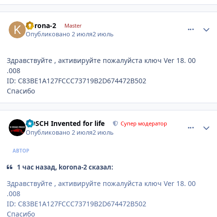
comment_1310916
Author stats
korona-2
Master
Опубликовано
2 июля
2 июль
Здравствуйте , активируйте пожалуйста ключ Ver 18. 00
.008
ID: C83BE1A127FCCC73719B2D674472B502
Спасибо
comment_1310921
Author stats
BOSCH Invented for life
Супер модератор
Опубликовано
2 июля
2 июль
АВТОР
1 час назад, korona-2 сказал:
Здравствуйте , активируйте пожалуйста ключ Ver 18. 00
.008
ID: C83BE1A127FCCC73719B2D674472B502
Спасибо