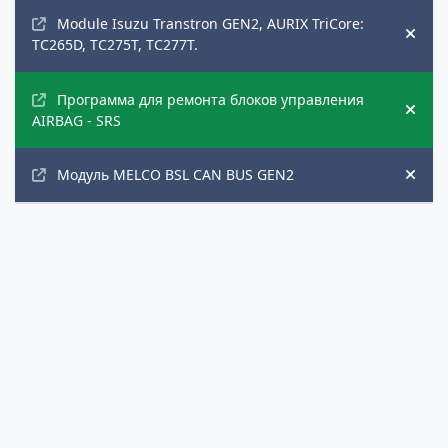
Module Isuzu Transtron GEN2, AURIX TriCore:
Hide
TC265D, TC275T, TC277T.
Программа для ремонта блоков управления
Hide
AIRBAG - SRS
Модуль MELCO BSL CAN BUS GEN2
Hide