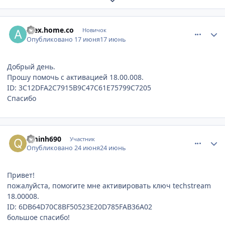
comment_1310530
Author stats
Alex.home.co
Новичок
Опубликовано
17 июня
17 июнь
Добрый день.
Прошу помочь с активацией 18.00.008.
ID: 3C12DFA2C7915B9C47C61E75799C7205
Спасибо
comment_1310712
Author stats
qminh690
Участник
Опубликовано
24 июня
24 июнь
Привет!
пожалуйста, помогите мне активировать ключ techstream
18.00008.
ID: 6DB64D70C8BF50523E20D785FAB36A02
большое спасибо!