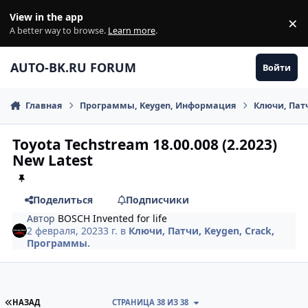
Перейти к содержанию
View in the app
×
Di
A better way to browse.
Learn more
.
AUTO-BK.RU FORUM
Войти
Главная
Программы, Keygen, Информация
Ключи, Патч
Toyota Techstream 18.00.008 (2.2023)
New Latest
Поделиться
Подписчики
Автор
BOSCH Invented for life
2 февраля, 2023
3 г.
в
Ключи, Патчи, Keygen, Crack,
Программы.
ПЕРВАЯ СТРАНИЦА
НАЗАД
СТРАНИЦА 38 ИЗ 38