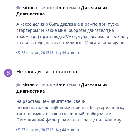
Р1198....Короче пока эфир. Да и раньше после
катаюсь.....походу до лета...там надо чёта думать. Уж
sitron
ответил
sitron
тема в
Дизеля и их
остановки двигателя в течении 5-7 мин заводилась, а
больно машинка мне нравиться, не хочется менять.
Диагностика
сегодня сразу после заглушки не заводится. Стартер
Дизеля не для нашей Раши...пока
крутит нормально...
A какое должно быть давление в рампе при пуске
стартером? И какие мин. обороты двигателя(на
тахометре) при заводке??Аккумулятору около трёх лет,
крутит вроде ,на слух прилично. Можа и вправду не
хватает чуток мощщи аккум. и пусковое давление в
28 января, 2013
13 г.
44 ответа
рампе недостаточное для проникновения в форсунки
соляры и всё бежит в обратку. По логике так.В
Не заводится от стартера....
принципе в гараже от пускозарядника пробовал пару
Не заводится от стартера....
раз(пускач мощный) заводится без проблем. Завтра с
утра сразу подсоединю крокодилы и попробую без
sitron
ответил
sitron
тема в
Дизеля и их
эфира.
Диагностика
на работающем двигателе, свечи
новые(накаляются)В движении всё безукоризненно,
тяга нормуль, выхлоп не чёрный..вобщем всё
Октопливный фильтр заменён... заглушил машину,
зашёл в магазин на 20 мин. Температура двиг. 60---
27 января, 2013
13 г.
44 ответа