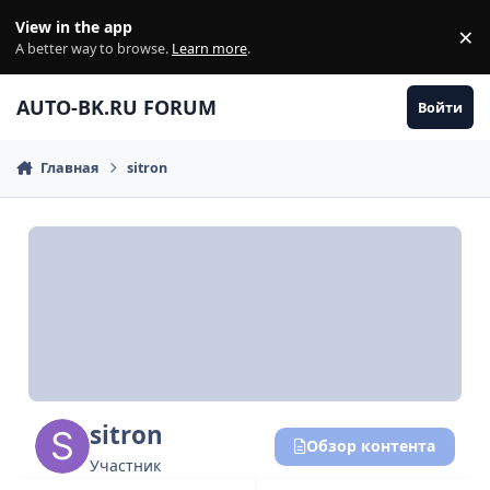
Перейти к содержанию
View in the app
×
Di
A better way to browse.
Learn more
.
AUTO-BK.RU FORUM
Войти
Главная
sitron
sitron
Обзор контента
Участник