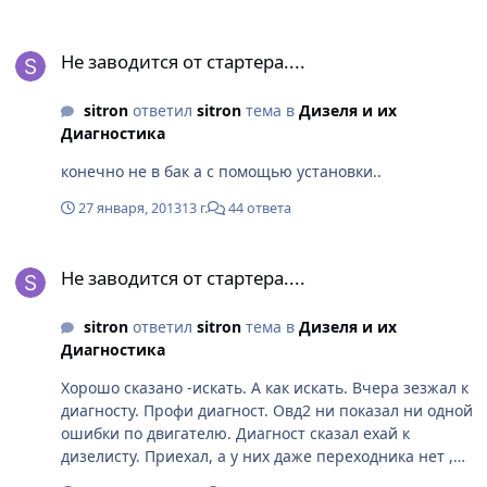
кручу стартер не заводится.Пшик эфира и
завелась...Итак каждый день.
Не заводится от стартера....
Не заводится от стартера....
sitron
ответил
sitron
тема в
Дизеля и их
Диагностика
конечно не в бак а с помощью установки..
27 января, 2013
13 г.
44 ответа
Не заводится от стартера....
Не заводится от стартера....
sitron
ответил
sitron
тема в
Дизеля и их
Диагностика
Хорошо сказано -искать. А как искать. Вчера зезжал к
диагносту. Профи диагност. Овд2 ни показал ни одной
ошибки по двигателю. Диагност сказал ехай к
дизелисту. Приехал, а у них даже переходника нет ,
чтобы сделать замер компресси через отв. свечей