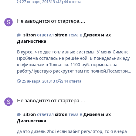
27 января, 2013
13 г.
44 ответа
накала. Через форсунки боятся сломать форсунки при
съёме. Короче --трактористы.Тупик. Так и завожу
Не заводится от стартера....
через воздухан наркотиком(эфиром) Вчера сгонял в
Не заводится от стартера....
Ульяновск купил промывку топл системы ВИНС
попробую помыть, можа чё и получиться.... кстати
sitron
ответил
sitron
тема в
Дизеля и их
давление в рампе комп. показывает 254
Диагностика
В курсе, что две топливные системы. У меня Сименс.
Проблема осталась не решённой. В понедельник еду
к официалам в Тольятти. 1100 руб. нормочас за
работу.Чувствую раскрутят там по полной.Посмотрим
чё покажет диагностика. omdm---я служил в Орше,
25 января, 2013
13 г.
44 ответа
Болбасовский гарнизон.Расскажи про подходы
какими ты владеешь. Может чё и пригодиться. А что
Не заводится от стартера....
за авто у тебя? Отправь в личку--
Не заводится от стартера....
zwerewnail@gmail.com
sitron
ответил
sitron
тема в
Дизеля и их
Диагностика
да это дизель 2hdi если забит регулятор, то я вчера