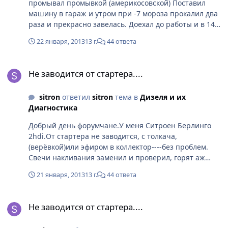
промывал промывкой (америкосовской) Поставил
машину в гараж и утром при -7 мороза прокалил два
раза и прекрасно завелась. Доехал до работы и в 14
часов(двигатель остыл не до нуля) т.е свечи
22 января, 2013
13 г.
44 ответа
накальные не включались и что таже песня-НЕ
ЗАВЕЛАСЬ. Пшикнул эфир.быстро запуск и завёл. Вот
Не заводится от стартера....
результат промывки. КАК ещё почистить, что-бы
Не заводится от стартера....
регулятор давления сбрасывл давление? И мне не всё
равно...я не хочу менять мою машинку, Хотя дизеля у
sitron
ответил
sitron
тема в
Дизеля и их
меня до этого небыло и мне он понравился..
Диагностика
Добрый день форумчане.У меня Ситроен Берлинго
2hdi.От стартера не заводится, с толкача,
(верёвкой)или эфиром в коллектор----без проблем.
Свечи накливания заменил и проверил, горят аж
жёлтым цветом. Перед пуском проверял контрольной
21 января, 2013
13 г.
44 ответа
лампочкой(на панели спиралька тоже горит).Сделал
диагностику (не Ситроеновсой прогр) показал ошибки
Не заводится от стартера....
Р1351 и Р0102. И ещё промыл топливную
Не заводится от стартера....
систему(ТНВД и форсунки) какоёто американской
промывкой топл. диз. промывкой. Никаких сдвигов.