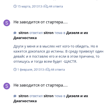
или тёпл. двиг) Но начитавшись на форуме Фордов
15 марта, 2013
13 г.
44 ответа
дизелей--этот регулятор очень капризная штука. Там
выпускное сопло с шариком наподобии авторучки. И
Не заводится от стартера....
если в соляру попадёт какая-нибудь миллихрень, то
Не заводится от стартера....
труба, не заведёшь со стартера.Походу тройная
очистка соляры перед входом в ТНВД только и спасёт.
sitron
ответил
sitron
тема в
Дизеля и их
По совету Тольяттинских диагностов-дизелистов,не
Диагностика
лишне приобрести новый этот регулятор и иметь в
запасе, что я и сделал.
Други у меня и в мыслях нет кого-то обидеть. Но я
кажется докопался до истины. В среду привезут один
девайс и я поставлю его и если в этом причина, то
отпишусь и тогда всем будет -ЩАСТЯ.
1 февраля, 2013
13 г.
44 ответа
Не заводится от стартера....
Не заводится от стартера....
sitron
ответил
sitron
тема в
Дизеля и их
Диагностика