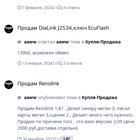
7 февраля, 2024
2 г.
4 ответа
Продам DiaLink J2534,ключ EcuFlash
Продам DiaLink J2534,ключ EcuFlash
aaww
ответил
aaww
тема в
Купля-Продажа
13000, возможен обмен
13 января, 2024
2 г.
5 ответов
Продам Renolink
Продам Renolink
aaww
опубликовал тема в
Купля-Продажа
Продам Renolink 1,87 . Делал синхру меган 3, писал
карты меган 3,сценик 2 , Делает много чего нужного.
Продаю по причине того , что взял версию 2,09 Цена
2000 руб.доставка отдельно
30 декабря, 2023
2 г.
1.87