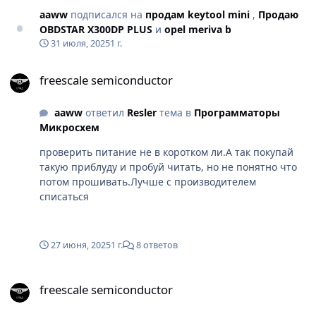
aaww
подписался на
продам keytool mini
,
Продаю
OBDSTAR X300DP PLUS
и
opel meriva b
31 июля, 2025
1 г.
freescale semiconductor
freescale semiconductor
aaww
ответил
Resler
тема в
Программаторы
Микросхем
проверить питание не в коротком ли.А так покупай
такую приблуду и пробуй читать, но не понятно что
потом прошивать.Лучше с производителем
списаться
27 июня, 2025
1 г.
8 ответов
freescale semiconductor
freescale semiconductor