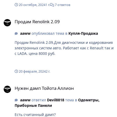
20 октября, 2024
1 г.
7 ответов
Продам Renolink 2.09
Продам Renolink 2.09
aaww
опубликовал тема в
Купля-Продажа
Продам Renolink 2.09.Для диагностики и кодирования
электронных систем авто. Работает как с Renault так и
с LADA. цена 8000 руб.
20 февраля, 2024
2 г.
Нужен дамп Тойота Аллион
Нужен дамп Тойота Аллион
aaww
ответил
Devil8818
тема в
Одометры,
Приборные Панели
Есть считанный дамп?