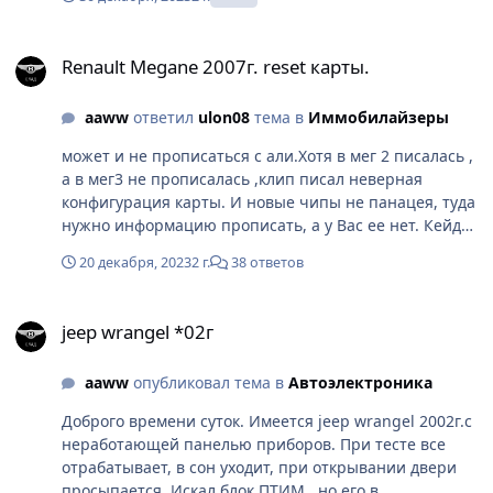
Renault Megane 2007г. reset карты.
Renault Megane 2007г. reset карты.
aaww
ответил
ulon08
тема в
Иммобилайзеры
может и не прописаться с али.Хотя в мег 2 писалась ,
а в мег3 не прописалась ,клип писал неверная
конфигурация карты. И новые чипы не панацея, туда
нужно информацию прописать, а у Вас ее нет. Кейди
или Иксхорс конечно резетнет чипы, и даже будут
20 декабря, 2023
2 г.
38 ответов
читаться как типа анлок, но в машину может и не
прописаться.
jeep wrangel *02г
jeep wrangel *02г
aaww
опубликовал тема в
Автоэлектроника
Доброго времени суток. Имеется jeep wrangel 2002г.с
неработающей панелью приборов. При тесте все
отрабатывает, в сон уходит, при открывании двери
просыпается. Искал блок ПТИМ , но его в