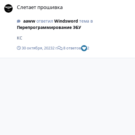
Слетает прошивка
Слетает прошивка
aaww
ответил
Windsword
тема в
Перепрограммирование ЭБУ
КС
30 октября, 2023
2 г.
8 ответов
2