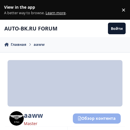
Перейти к содержанию
View in the app
×
Di
A better way to browse.
Learn more
.
AUTO-BK.RU FORUM
Войти
Главная
aaww
aaww
Обзор контента
Master