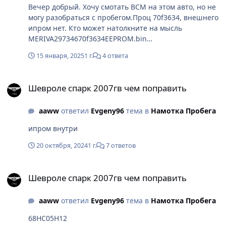
Вечер добрый. Хочу смотать BCM на этом авто, но не
могу разобраться с пробегом.Проц 70f3634, внешнего
ипром нет. Кто может натолкните на мысль
MERIVA29734670f3634EEPROM.bin
MERIVA29734670f3634FLASH.bin
15 января, 2025
1 г.
4 ответа
Шевроле спарк 2007гв чем поправить
Шевроле спарк 2007гв чем поправить
aaww
ответил
Evgeny96
тема в
Намотка Пробега
ипром внутри
20 октября, 2024
1 г.
7 ответов
Шевроле спарк 2007гв чем поправить
Шевроле спарк 2007гв чем поправить
aaww
ответил
Evgeny96
тема в
Намотка Пробега
68HC05H12