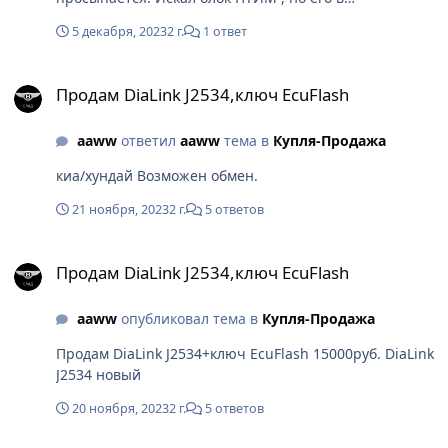
подкапотном пространстве нет. Проводка до ЭБУ
5 декабря, 2023
2 г.
1 ответ
целая, при снятии фишки с панели приборов
пишется надпись (нет бус). Не поделится кто нибудь
Продам DiaLink J2534,ключ EcuFlash
схемой на данный авто, ничего не могу найти.В
Продам DiaLink J2534,ключ EcuFlash
панели подобие канов не увидел, и где же этот
интеллектуальный блок кузова?
aaww
ответил
aaww
тема в
Купля-Продажа
киа/хундай Возможен обмен.
21 ноября, 2023
2 г.
5 ответов
Продам DiaLink J2534,ключ EcuFlash
Продам DiaLink J2534,ключ EcuFlash
aaww
опубликовал тема в
Купля-Продажа
Продам DiaLink J2534+ключ EcuFlash 15000руб. DiaLink
J2534 новый
20 ноября, 2023
2 г.
5 ответов