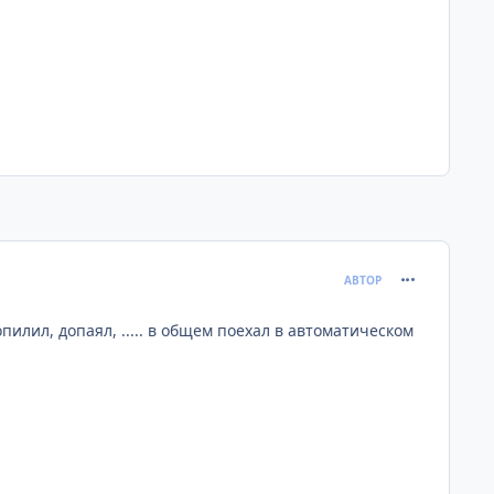
comment_130
АВТОР
илил, допаял, ..... в общем поехал в автоматическом