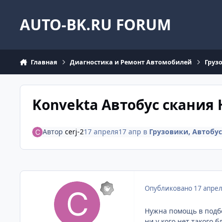
Перейти к содержанию
AUTO-BK.RU FORUM
Главная
Диагностика и Ремонт Автомобилей
Груз
Konvekta Автобус скания 
Автор
cerj-2
17 апреля
17 апр
в
Грузовики, Автобу
Опубликовано
17 апре
Нужна помощь в подб
ни у кого нет такого 