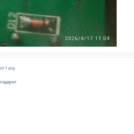
ля
17 апр
агодарю!