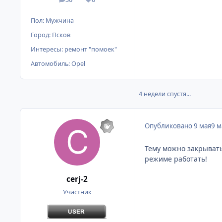
сообщения
Репутация
Пол:
Мужчина
Город:
Псков
Интересы:
ремонт "помоек"
Автомобиль:
Opel
4 недели спустя...
Опубликовано
9 мая
9 
Тему можно закрывать!
режиме работать!
cerj-2
Участник