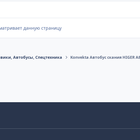
сматривает данную страницу
овики, Автобусы, Cпецтехника
Konvekta Автобус скания HIGER А