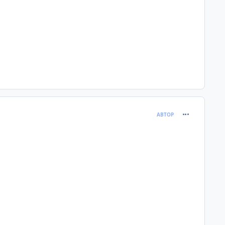
comment_130
АВТОР