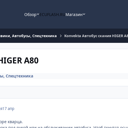
Обзор
ECUFLASH.RU
Магазин
овики, Автобусы, Cпецтехника
Konvekta Автобус скания HIGER А
HIGER А80
сы, Cпецтехника
ля
17 апр
оре кварца.
блока под рукой или на обслуживании автобуса. Чтоб ткнутся осц