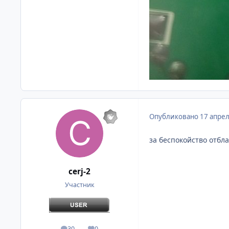
Опубликовано
17 апре
за беспокойство отбл
cerj-2
Участник
30
0