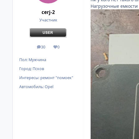
Нагрузочные емкости 
cerj-2
Участник
30
0
сообщения
Репутация
Пол:
Мужчина
Город:
Псков
Интересы:
ремонт "помоек"
Автомобиль:
Opel