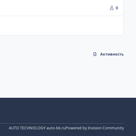
0
Активность
AUTO TECHNOLOGY auto-bk.ru
Powered by
Invision Community