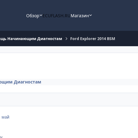
Обзор
ECUFLASH.RU
Магазин
щь Начинающим Диагностам
Ford Explorer 2014 BSM
ющим Диагностам
1 май
4г