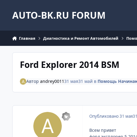
Перейти к содержанию
AUTO-BK.RU FORUM
Главная
Диагностика и Ремонт Автомобилей
Помо
Ford Explorer 2014 BSM
Автор
andrey0011
31 мая
31 май
в
Помощь Начина
Опубликовано
31 мая
3
Всем привет
форд эксплорер 5 201