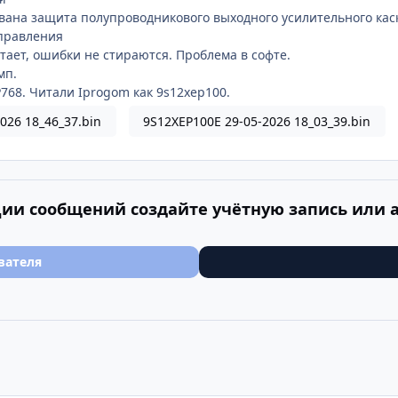
вана защита полупроводникового выходного усилительного кас
управления
тает, ошибки не стираются. Проблема в софте.
мп.
68. Читали Iprogom как 9s12xep100.
026 18_46_37.bin
9S12XEP100E 29-05-2026 18_03_39.bin
ии сообщений создайте учётную запись или 
вателя