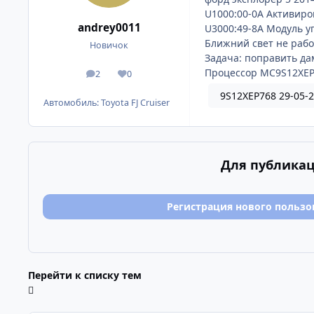
U1000:00-0A Активиро
andrey0011
U3000:49-8А Модуль 
Ближний свет не рабо
Новичок
Задача: поправить да
Процессор MC9S12XEP7
2
0
сообщения
Репутация
9S12XEP768 29-05-2
Автомобиль:
Toyota FJ Cruiser
Для публикац
Регистрация нового пользо
Перейти к списку тем