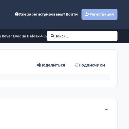
Уже зарегистрированы? Войти
Регистрация
 Rover Evoque Haldex-4 5wp33533-02 Ищу Full Flash
Поиск...
Поделиться
Подписчики
comment_131