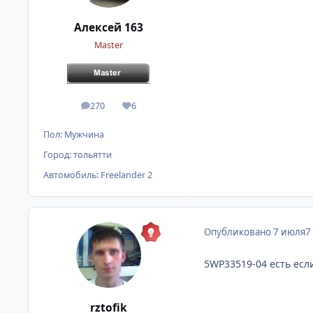
Алексей 163
Master
270
6
сообщения
Репутация
Пол:
Мужчина
Город:
тольятти
Автомобиль:
Freelander 2
Опубликовано
7 июля
7
5WP33519-04 есть есл
rztofik