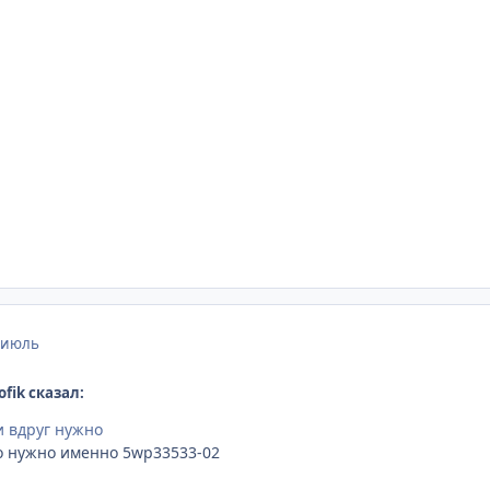
 июль
ofik сказал:
и вдруг нужно
о нужно именно 5wp33533-02