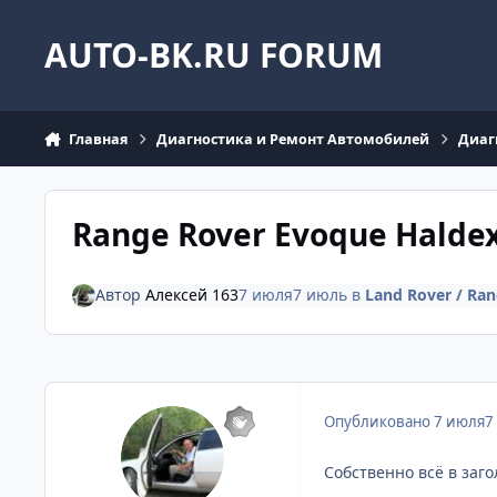
Перейти к содержанию
AUTO-BK.RU FORUM
Главная
Диагностика и Ремонт Автомобилей
Диаг
Range Rover Evoque Haldex
Автор
Алексей 163
7 июля
7 июль
в
Land Rover / Ran
Опубликовано
7 июля
7
Собственно всё в заг