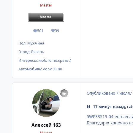
Master
501
39
сообщения
Репутация
Пол:
Мужчина
Город:
Рязань
Интересы:
люблю пожрать :)
Автомобиль:
Volvo XC90
Опубликовано
7 июля
7
17 минут назад, rzt
5WP33519-04 есть есл
Благодарю конечно,н
Алексей 163
Master