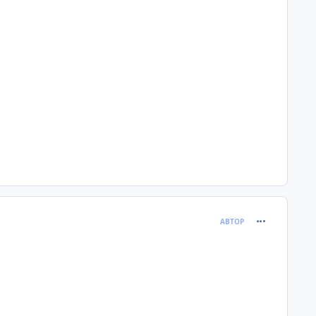
comment_131
АВТОР