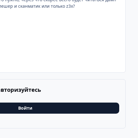
лешер и сканматик или только z3x?
авторизуйтесь
Войти