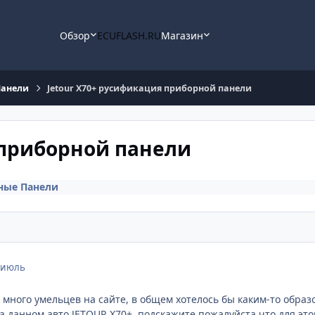
Обзор
ECUFLASH.RU
Магазин
Панели
Jetour X70+ русификация приборной панели
 приборной панели
ные Панели
 июль
т много умельцев на сайте, в общем хотелось бы каким-то обра
 данном авто JETOUR X70+, подскажите пожалуйста что для этог