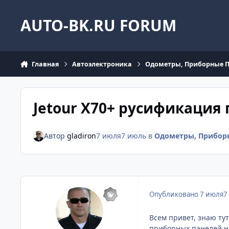
Перейти к содержанию
AUTO-BK.RU FORUM
Главная
Автоэлектроника
Одометры, Приборные 
Jetour X70+ русификация
Автор
gladiron
7 июля
7 июль
в
Одометры, Прибор
Опубликовано
7 июля
7
Всем привет, знаю ту
приборных панелей на