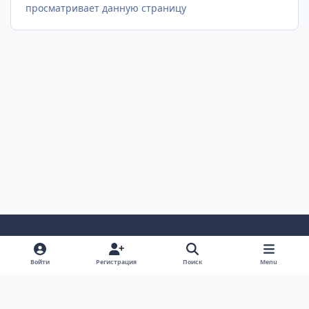
просматривает данную страницу
Светлый Режим
Темный Режим
Настройка Системы
Войти
Регистрация
Поиск
Menu
Язык
Cookie-файлы
AUTO TECHNOLOGY auto-bk.ru
Powered by
Invision Community