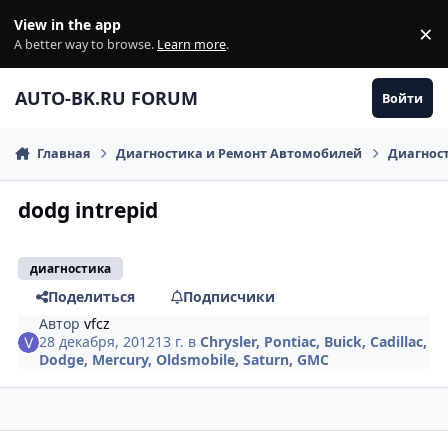
Перейти к содержанию
View in the app
×
Di
A better way to browse.
Learn more
.
AUTO-BK.RU FORUM
Войти
Главная
Диагностика и Ремонт Автомобилей
Диагнос
dodg intrepid
диагностика
Поделиться
Подписчики
Автор
vfcz
28 декабря, 2012
13 г.
в
Chrysler, Pontiac, Buick, Cadillac,
Dodge, Mercury, Oldsmobile, Saturn, GMC
comment_374373
Author stats