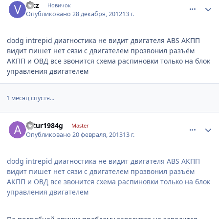
vfcz
Новичок
Опубликовано
28 декабря, 2012
13 г.
dodg intrepid диагностика не видит двигателя ABS АКПП
видит пишет нет сязи с двигателем прозвонил разъём
АКПП и ОВД все звонится схема распиновки только на блок
управления двигателем
1 месяц спустя...
comment_396513
Author stats
artur1984g
Master
Опубликовано
20 февраля, 2013
13 г.
dodg intrepid диагностика не видит двигателя ABS АКПП
видит пишет нет сязи с двигателем прозвонил разъём
АКПП и ОВД все звонится схема распиновки только на блок
управления двигателем