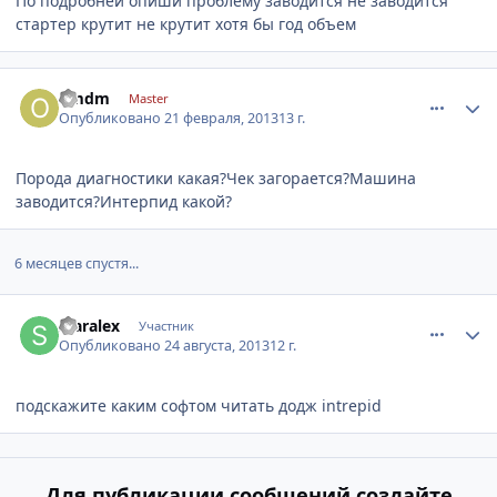
По подробней опиши проблему заводится не заводится
стартер крутит не крутит хотя бы год объем
comment_396659
Author stats
omdm
Master
Опубликовано
21 февраля, 2013
13 г.
Порода диагностики какая?Чек загорается?Машина
заводится?Интерпид какой?
6 месяцев спустя...
comment_464040
Author stats
staralex
Участник
Опубликовано
24 августа, 2013
12 г.
подскажите каким софтом читать додж intrepid
Для публикации сообщений создайте