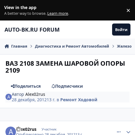
Перейти к содержанию
View in the app
×
Di
A better way to browse.
Learn more
.
AUTO-BK.RU FORUM
Войти
Главная
Диагностика и Ремонт Автомобилей
Железо
ВАЗ 2108 ЗАМЕНА ШАРОВОЙ ОПОРЫ
2109
Поделиться
Подписчики
Автор
Alex02rus
28 декабря, 2012
13 г.
в
Ремонт Ходовой
comment_374383
Author stats
Alex02rus
Участник
Опубликовано
28 декабря, 2012
13 г.