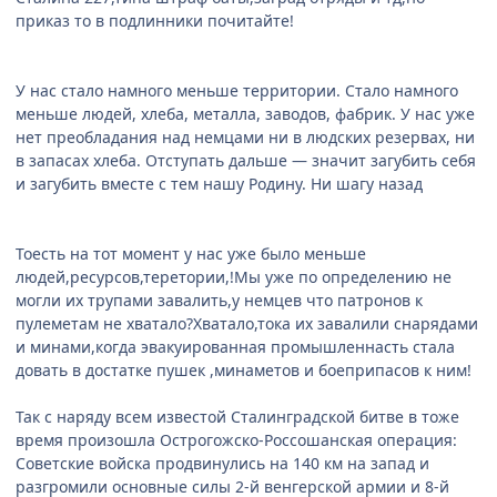
приказ то в подлинники почитайте!
У нас стало намного меньше территории. Стало намного
меньше людей, хлеба, металла, заводов, фабрик. У нас уже
нет преобладания над немцами ни в людских резервах, ни
в запасах хлеба. Отступать дальше — значит загубить себя
и загубить вместе с тем нашу Родину. Ни шагу назад
Тоесть на тот момент у нас уже было меньше
людей,ресурсов,теретории,!Мы уже по определению не
могли их трупами завалить,у немцев что патронов к
пулеметам не хватало?Хватало,тока их завалили снарядами
и минами,когда эвакуированная промышленнасть стала
довать в достатке пушек ,минаметов и боеприпасов к ним!
Так с наряду всем известой Сталинградской битве в тоже
время произошла Острогожско-Россошанская операция:
Советские войска продвинулись на 140 км на запад и
разгромили основные силы 2-й венгерской армии и 8-й