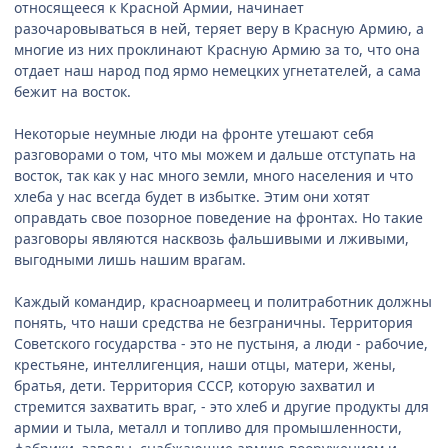
относящееся к Красной Армии, начинает
разочаровываться в ней, теряет веру в Красную Армию, а
многие из них проклинают Красную Армию за то, что она
отдает наш народ под ярмо немецких угнетателей, а сама
бежит на восток.
Некоторые неумные люди на фронте утешают себя
разговорами о том, что мы можем и дальше отступать на
восток, так как у нас много земли, много населения и что
хлеба у нас всегда будет в избытке. Этим они хотят
оправдать свое позорное поведение на фронтах. Но такие
разговоры являются насквозь фальшивыми и лживыми,
выгодными лишь нашим врагам.
Каждый командир, красноармеец и политработник должны
понять, что наши средства не безграничны. Территория
Советского государства - это не пустыня, а люди - рабочие,
крестьяне, интеллигенция, наши отцы, матери, жены,
братья, дети. Территория СССР, которую захватил и
стремится захватить враг, - это хлеб и другие продукты для
армии и тыла, металл и топливо для промышленности,