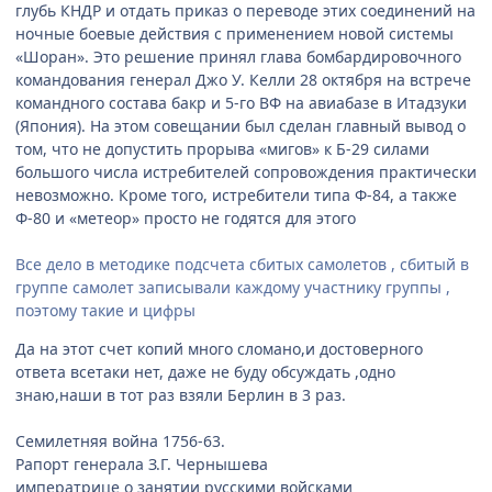
глубь КНДР и отдать приказ о переводе этих соединений на
ночные боевые действия с применением новой системы
«Шоран». Это решение принял глава бомбардировочного
командования генерал Джо У. Келли 28 октября на встрече
командного состава бакр и 5-го ВФ на авиабазе в Итадзуки
(Япония). На этом совещании был сделан главный вывод о
том, что не допустить прорыва «мигов» к Б-29 силами
большого числа истребителей сопровождения практически
невозможно. Кроме того, истребители типа Ф-84, а также
Ф-80 и «метеор» просто не годятся для этого
Все дело в методике подсчета сбитых самолетов , сбитый в
группе самолет записывали каждому участнику группы ,
поэтому такие и цифры
Да на этот счет копий много сломано,и достоверного
ответа всетаки нет, даже не буду обсуждать ,одно
знаю,наши в тот раз взяли Берлин в 3 раз.
Семилетняя война 1756-63.
Рапорт генерала З.Г. Чернышева
императрице о занятии русскими войсками