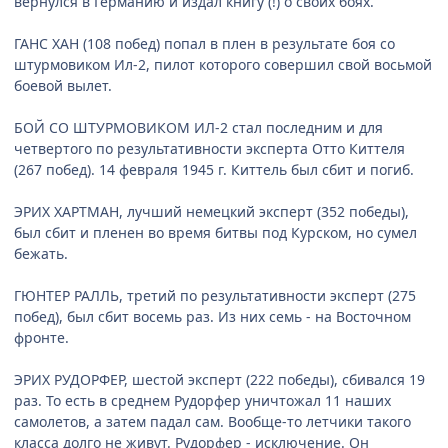
вернулся в Германию и издал книгу (!) о своих боях.
ГАНС ХАН (108 побед) попал в плен в результате боя со
штурмовиком Ил-2, пилот которого совершил свой восьмой
боевой вылет.
БОЙ СО ШТУРМОВИКОМ ИЛ-2 стал последним и для
четвертого по результативности эксперта Отто Киттеля
(267 побед). 14 февраля 1945 г. Киттель был сбит и погиб.
ЭРИХ ХАРТМАН, лучший немецкий эксперт (352 победы),
был сбит и пленен во время битвы под Курском, но сумел
бежать.
ГЮНТЕР РАЛЛЬ, третий по результативности эксперт (275
побед), был сбит восемь раз. Из них семь - на Восточном
фронте.
ЭРИХ РУДОРФЕР, шестой эксперт (222 победы), сбивался 19
раз. То есть в среднем Рудорфер уничтожал 11 наших
самолетов, а затем падал сам. Вообще-то летчики такого
класса долго не живут. Рудорфер - исключение. Он