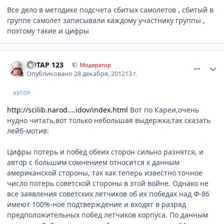
Все дело в методике подсчета сбитых самолетов , сбитый в
группе самолет записывали каждому участнику группы ,
поэтому такие и цифры
comment_374537
Author stats
POTAP 123
Модератор
Опубликовано
28 декабря, 2012
13 г.
АВТОР
http://scilib.narod....idov/index.html
Вот по Кареи,очень
нудно читать,вот только небольшая выдержка,так сказать
лейб-мотив:
Цифры потерь и побед обеих сторон сильно разнятся, и
автор с большим сомнением относится к данным
американской стороны, так как теперь известно точное
число потерь советской стороны в этой войне. Однако не
все заявления советских летчиков об их победах над Ф-86
имеют 100%-ное подтверждение и входят в разряд
предположительных побед летчиков корпуса. По данным