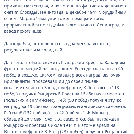
причине мелководья, и вел огонь по фашистам до полного
снятия блокады Ленинграда. В декабре 1941 г. орудийным
огнем "Марата" был уничтожен немецкий танк,
прорывавшийся по льду Финского залива в Ленинград, и
взвод пехотинцев.
Для корабля, потопленного за два месяца до этого,
результат весьма солидный.
Для того, чтобы заслужить Рыцарский Крест на Западном
фронте немецкий летчик должен был одержать около 40
побед в воздухе. Скажем, кавалер всех наград, включая
Бриллианты, провоевавший до своей гибели
исключительно на Западном фронте, Х.Лент (всего 113
побед) получил Рыцарский Крест за 16 сбитых самолетов
(польских и английских). Г.Ябс (50 побед) получил эту же
награду за 19 сбитых французских и английских самолета.
Г. Голлоб (152 победы) - за 42 "победы". Ф. Мюллер,
сбивший до 9 мая 1945 г. 30 самолетов, был награжден
Рыцарским Крестом в июле 1944 г. В это же время на
Восточном фронте В. Батц (237 побед) получает Рыцарский