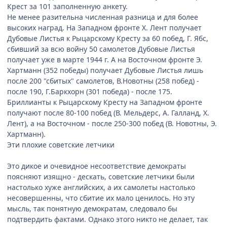
Крест за 101 заполненную анкету.
Не менее разительна численная разница и для более
высоких наград. На Западном фронте Х. Лент получает
Дубовые Листья к Рыцарскому Кресту за 60 побед, Г. Ябс,
сбивший за всю войну 50 самолетов Дубовые Листья
получает уже в марте 1944 г. А на Восточном фронте Э.
Хартманн (352 победы) получает Дубовые Листья лишь
после 200 "сбитых" самолетов, В.Новотны (258 побед) -
после 190, Г.Баркхорн (301 победа) - после 175.
Бриллианты к Рыцарскому Кресту на Западном фронте
получают после 80-100 побед (В. Мельдерс, А. Галланд, Х.
Лент), а на Восточном - после 250-300 побед (В. Новотны, Э.
Хартманн).
Эти плохие советские летчики
Это дикое и очевидное несоответствие демократы
поясняют изящно - дескать, советские летчики были
настолько хуже английских, а их самолеты настолько
несовершенны, что сбитие их мало ценилось. Но эту
мысль, так понятную демократам, следовало бы
подтвердить фактами. Однако этого никто не делает, так