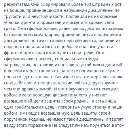
результатам. Они сформировали более 100 штрафных рот
из бойцов, провинившихся в нарушении дисциплины по
трусости или неустойчивости, поставили их на опасные
участки фронта и приказали им искупить кровью свои
грехи. Они сформировали, далее, около десятка штрафных
батальонов из командиров, провинившихся в нарушении
дисциплины по трусости или неустойчивости, лишили их
орденов, поставили их на еще более опасные участки
фронта и приказали им искупить свои грехи. Они
сформировали, наконец, специальные отряды
заграждения, поставили их позади неустойчивых дивизий
и велели им расстреливать на месте паникеров в случае
попытки сдаться в плен. Как известно, эти меры возымели
свое действие и теперь немецкие войска дерутся лучше,
чем они дрались зимой. И вот получается, что немецкие
войска имеют хорошую дисциплину, хотя у них нет
возвышенной цели защиты своей родины, а есть лишь
одна грабительская цель - покорить чужую страну, а наши
войска, имеющие возвышенную цель защиты своей
поруганной Родины, не имеют такой дисциплины и терпят
ввиду этого поражение Не следует ли нам поучиться в этом