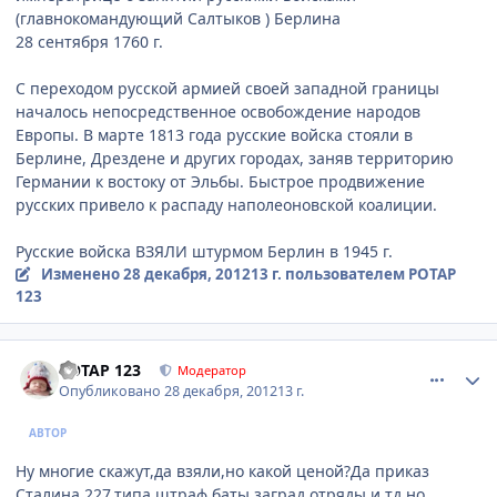
(главнокомандующий Салтыков ) Берлина
28 сентября 1760 г.
С переходом русской армией своей западной границы
началось непосредственное освобождение народов
Европы. В марте 1813 года русские войска стояли в
Берлине, Дрездене и других городах, заняв территорию
Германии к востоку от Эльбы. Быстрое продвижение
русских привело к распаду наполеоновской коалиции.
Русские войска ВЗЯЛИ штурмом Берлин в 1945 г.
Изменено
28 декабря, 2012
13 г.
пользователем POTAP
123
comment_374552
Author stats
POTAP 123
Модератор
Опубликовано
28 декабря, 2012
13 г.
АВТОР
Ну многие скажут,да взяли,но какой ценой?Да приказ
Сталина 227,типа штраф баты,заград отряды и тд,но