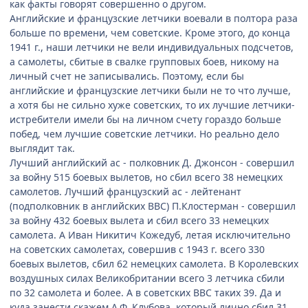
как факты говорят совершенно о другом.
Английские и французские летчики воевали в полтора раза
больше по времени, чем советские. Кроме этого, до конца
1941 г., наши летчики не вели индивидуальных подсчетов,
а самолеты, сбитые в свалке групповых боев, никому на
личный счет не записывались. Поэтому, если бы
английские и французские летчики были не то что лучше,
а хотя бы не сильно хуже советских, то их лучшие летчики-
истребители имели бы на личном счету гораздо больше
побед, чем лучшие советские летчики. Но реально дело
выглядит так.
Лучший английский ас - полковник Д. Джонсон - совершил
за войну 515 боевых вылетов, но сбил всего 38 немецких
самолетов. Лучший французский ас - лейтенант
(подполковник в английских ВВС) П.Клостерман - совершил
за войну 432 боевых вылета и сбил всего 33 немецких
самолета. А Иван Никитич Кожедуб, летая исключительно
на советских самолетах, совершив с 1943 г. всего 330
боевых вылетов, сбил 62 немецких самолета. В Королевских
воздушных силах Великобритании всего 3 летчика сбили
по 32 самолета и более. А в советских ВВС таких 39. Да и
куда занести скажем А.Ф. Клубова, который лично сбил 31