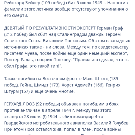
Рейнхард Зейлер (109 побед) сбит 5 июля 1943 г. Напротив
фамилии этого летчика вообще отсутствуют упоминания о
его смерти.
ДЕВЯТЫЙ ПО РЕЗУЛЬТАТИВНОСТИ ЭКСПЕРТ Герман Граф
(212 побед) был сбит над Сталинградом дважды Героем
Советского Союза Виталием Попковым. Об этом в западных
источниках также - ни слова. Между тем, по свидетельству
писателя Чуева, после войны еще один немецкий эксперт,
Понтер Ралль, говорил Попкову: "Правильно сделал, что ты
сбил Графа, это такой тип!".
Также погибли на Восточном фронте Макс Штотц (189
побед), Гейнц Шмидт (173), Хорст Адемейт (166), Генрих
Штурм (157) и еще очень многие.
ГЕРХАРД ЛООЗ (92 победы) объявлен погибшим в боях
против англичан в апреле 1944 г. Между тем этого
эксперта 28 июня (!) 1944 г. сбил командир 4-го
Гвардейского истребительного авиаполка Василий Голубев.
При этом Лооз остался жив, попал в плен, после войны