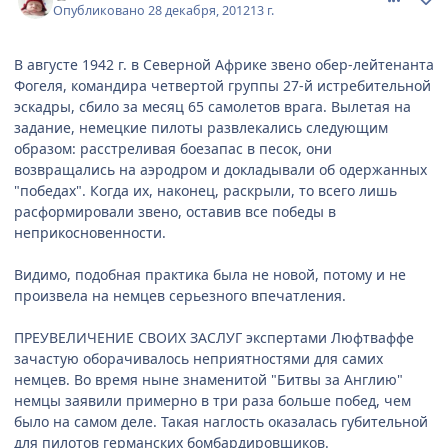
Опубликовано
28 декабря, 2012
13 г.
В августе 1942 г. в Северной Африке звено обер-лейтенанта
Фогеля, командира четвертой группы 27-й истребительной
эскадры, сбило за месяц 65 самолетов врага. Вылетая на
задание, немецкие пилоты развлекались следующим
образом: расстреливая боезапас в песок, они
возвращались на аэродром и докладывали об одержанных
"победах". Когда их, наконец, раскрыли, то всего лишь
расформировали звено, оставив все победы в
неприкосновенности.
Видимо, подобная практика была не новой, потому и не
произвела на немцев серьезного впечатления.
ПРЕУВЕЛИЧЕНИЕ СВОИХ ЗАСЛУГ экспертами Люфтваффе
зачастую оборачивалось неприятностями для самих
немцев. Во время ныне знаменитой "Битвы за Англию"
немцы заявили примерно в три раза больше побед, чем
было на самом деле. Такая наглость оказалась губительной
для пилотов германских бомбардировщиков.