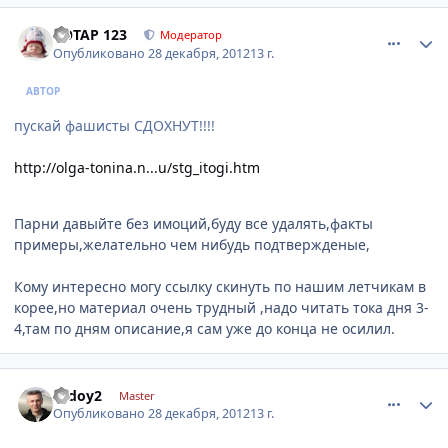
comment_374500
Author stats
POTAP 123
Модератор
Опубликовано
28 декабря, 2012
13 г.
АВТОР
пускай фашисты СДОХНУТ!!!!
http://olga-tonina.n...u/stg_itogi.htm
Парни давыйте без имоций,буду все удалять,факты
примеры,желательно чем нибудь подтвержденые,
Кому интересно могу ссылку скинуть по нашим летчикам в
корее,но материал очень трудный ,надо читать тока дня 3-
4,там по дням описание,я сам уже до конца не осилил.
comment_374533
Author stats
sedoy2
Master
Опубликовано
28 декабря, 2012
13 г.