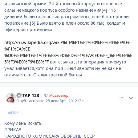
итальянской армии, 24-й танковый корпус и основные
силы немецкого корпуса особого назначения[4] . 15
дивизий были полностью разгромлены, ещё 6 потерпели
поражение.[5] Было взято в плен около 86 тыс. солдат и
офицеров противника.
http://ru.wikipedia.org/wiki/%CE%F1%F2%F0%EE%E3%EE%E6
%F1%EA%EE-
%D0%EE%F1%F1%EE%F8%E0%ED%F1%EA%E0%FF_%EE%EF%E
5%F0%E0%F6%E8%FF
вот ссылка ,эта операция почемуто
умалчивается,хотя она по эффективности ну не как не
отличаетс от Сталингратской битвы
comment_374554
Author stats
POTAP 123
Модератор
Опубликовано
28 декабря, 2012
13 г.
АВТОР
Кому лень искать,
ПРИКАЗ
НАРОДНОГО КОМИССАРА ОБОРОНЫ СССР