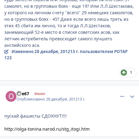
самолет, но в групповых боях - еще 19? Или Л.Л.Шестакова,
у которого на личном счету "всего" 29 немецких самолетов,
но в групповых боях - 45? Даже если всего лишь треть из
этих 45 сбита им лично, то и тогда Л.Л.Шестаков,
занимающий 52-е место в списке советских асов, как
летчик-истребитель превосходит самого лучшего
английского аса.
Изменено
28 декабря, 2012
13 г.
пользователем POTAP
123
1
comment_374497
Author stats
olle67
Master
Опубликовано
28 декабря, 2012
13 г.
пускай фашисты СДОХНУТ!!!!
http://olga-tonina.narod.ru/stg_itogi.htm