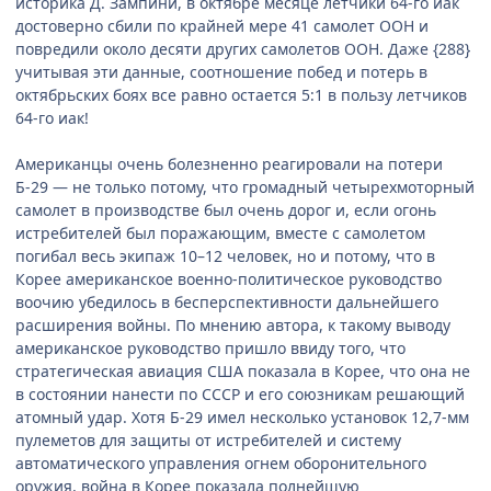
историка Д. Зампини, в октябре месяце летчики 64-го иак
достоверно сбили по крайней мере 41 самолет ООН и
повредили около десяти других самолетов ООН. Даже {288}
учитывая эти данные, соотношение побед и потерь в
октябрьских боях все равно остается 5:1 в пользу летчиков
64-го иак!
Американцы очень болезненно реагировали на потери
Б-29 — не только потому, что громадный четырехмоторный
самолет в производстве был очень дорог и, если огонь
истребителей был поражающим, вместе с самолетом
погибал весь экипаж 10–12 человек, но и потому, что в
Корее американское военно-политическое руководство
воочию убедилось в бесперспективности дальнейшего
расширения войны. По мнению автора, к такому выводу
американское руководство пришло ввиду того, что
стратегическая авиация США показала в Корее, что она не
в состоянии нанести по СССР и его союзникам решающий
атомный удар. Хотя Б-29 имел несколько установок 12,7-мм
пулеметов для защиты от истребителей и систему
автоматического управления огнем оборонительного
оружия, война в Корее показала полнейшую