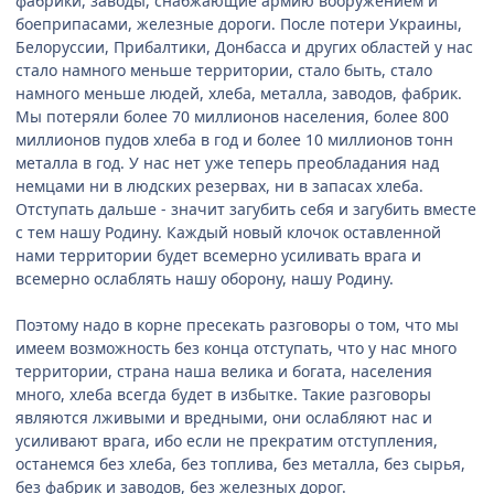
фабрики, заводы, снабжающие армию вооружением и
боеприпасами, железные дороги. После потери Украины,
Белоруссии, Прибалтики, Донбасса и других областей у нас
стало намного меньше территории, стало быть, стало
намного меньше людей, хлеба, металла, заводов, фабрик.
Мы потеряли более 70 миллионов населения, более 800
миллионов пудов хлеба в год и более 10 миллионов тонн
металла в год. У нас нет уже теперь преобладания над
немцами ни в людских резервах, ни в запасах хлеба.
Отступать дальше - значит загубить себя и загубить вместе
с тем нашу Родину. Каждый новый клочок оставленной
нами территории будет всемерно усиливать врага и
всемерно ослаблять нашу оборону, нашу Родину.
Поэтому надо в корне пресекать разговоры о том, что мы
имеем возможность без конца отступать, что у нас много
территории, страна наша велика и богата, населения
много, хлеба всегда будет в избытке. Такие разговоры
являются лживыми и вредными, они ослабляют нас и
усиливают врага, ибо если не прекратим отступления,
останемся без хлеба, без топлива, без металла, без сырья,
без фабрик и заводов, без железных дорог.