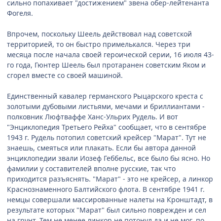
сильно попахивает "достижением" звена обер-лейтенанта
Фогеля.
Впрочем, поскольку Шеель действовал над советской
территорией, то он быстро примелькался. Через три
месяца после начала своей героической серии, 16 июля 43-
го года, Гюнтер Шеель был протаранен советским Яком и
сгорел вместе со своей машиной.
Единственный кавалер германского Рыцарского креста с
золотыми дубовыми листьями, мечами и бриллиантами -
полковник Люфтваффе Ханс-Ульрих Рудель. И вот
"Энциклопедия Третьего Рейха" сообщает, что в сентябре
1943 г. Рудель потопил советский крейсер "Марат". Тут не
знаешь, смеяться или плакать. Если бы автора данной
энциклопедии звали Иозеф Геббельс, все было бы ясно. Но
фамилии у составителей вполне русские, так что
приходится разъяснять. "Марат" - это не крейсер, а линкор
Краснознаменного Балтийского флота. В сентябре 1941 г.
немцы совершали массированные налеты на Кронштадт, в
результате которых "Марат" был сильно поврежден и сел
на грунт. Тем не менее линкор не потонул да и не мог, по