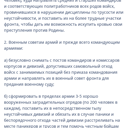
человек), куда направлять средних и старших командиров
и соответствующих политработников всех родов войск,
провинившихся в нарушении дисциплины по трусости или
неустойчивости, и поставить их на более трудные участки
фронта, чтобы дать им возможность искупить кровью свои
преступления против Родины.
2. Военным советам армий и прежде всего командующим
армиями:
а) безусловно снимать с постов командиров и комиссаров
корпусов и дивизий, допустивших самовольный отход
войск с занимаемых позиций без приказа командования
армии и направлять их в военный совет фронта для
предания военному суду;
б) сформировать в пределах армии 3-5 хорошо
вооруженных заградительных отрядов (по 200 человек в
каждом), поставить их в непосредственном тылу
неустойчивых дивизий и обязать их в случае паники и
беспорядочного отхода частей дивизии расстреливать на
месте паникеров и трусов и тем помочь честным бойцам