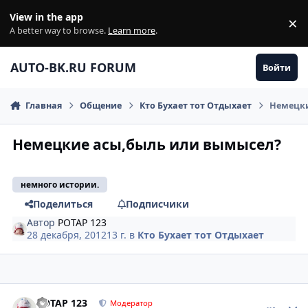
Перейти к содержанию
View in the app
×
Di
A better way to browse.
Learn more
.
AUTO-BK.RU FORUM
Войти
Главная
Общение
Кто Бухает тот Отдыхает
Немецки
Немецкие асы,быль или вымысел?
немного истории.
Поделиться
Подписчики
Автор
POTAP 123
28 декабря, 2012
13 г.
в
Кто Бухает тот Отдыхает
comment_374474
Author stats
POTAP 123
Модератор