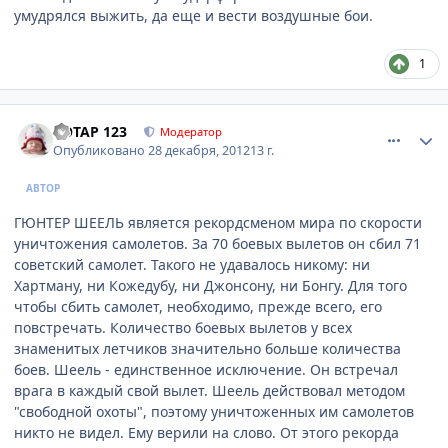
умудрялся выжить, да еще и вести воздушные бои.
1
comment_374492
Author stats
POTAP 123
Модератор
Опубликовано
28 декабря, 2012
13 г.
АВТОР
ГЮНТЕР ШЕЕЛЬ является рекордсменом мира по скорости
уничтожения самолетов. За 70 боевых вылетов он сбил 71
советский самолет. Такого не удавалось никому: ни
Хартману, ни Кожедубу, ни Джонсону, ни Бонгу. Для того
чтобы сбить самолет, необходимо, прежде всего, его
повстречать. Количество боевых вылетов у всех
знаменитых летчиков значительно больше количества
боев. Шеель - единственное исключение. Он встречал
врага в каждый свой вылет. Шеель действовал методом
"свободной охоты", поэтому уничтоженных им самолетов
никто не видел. Ему верили на слово. От этого рекорда