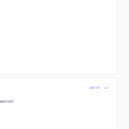
comment_374
АВТОР
няется?