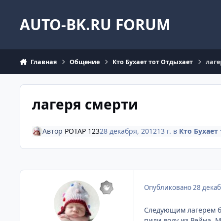
Перейти к содержанию
AUTO-BK.RU FORUM
Главная
Общение
Кто Бухает тот Отдыхает
лаге
лагеря смерти
Автор
POTAP 123
28 декабря, 2012
13 г.
в
Кто Бухает
Опубликовано
28 декаб
Следующим лагерем бы
пили воду из Рейна. М