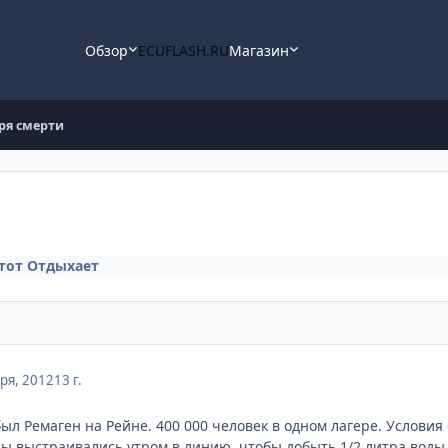
Обзор
ECUFLASH.RU
Магазин
ря смерти
 тот Отдыхает
ря, 2012
13 г.
л Ремаген на Рейне. 400 000 человек в одном лагере. Условия
ы выстраивались утром в линию, чтобы добыть 1/2 литра воды ("