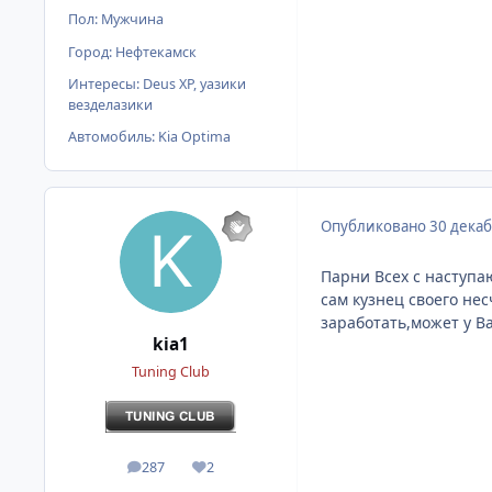
Пол:
Мужчина
Город:
Нефтекамск
Интересы:
Deus XP, уазики
везделазики
Автомобиль:
Kia Optima
Опубликовано
30 декаб
Парни Всех с наступа
сам кузнец своего нес
заработать,может у Ва
kia1
Tuning Club
287
2
сообщения
Репутация