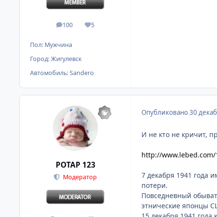
100
5
сообщения
Репутация
Пол:
Мужчина
Город:
Жигулевск
Автомобиль:
Sandero
Опубликовано
30 декаб
И не кто не кричит, 
http://www.lebed.com/
POTAP 123
7 декабря 1941 года 
Модератор
потери.
Повседневный обыват
этнические японцы С
15 декабря 1941 года 