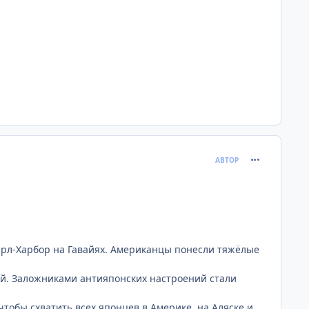
comment_375
АВТОР
ёрл-Харбор на Гавайях. Американцы понесли тяжёлые
й. Заложниками антияпонских настроений стали
чтобы схватить всех японцев в Америке, на Аляске и