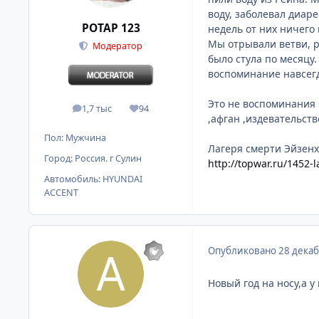
воду, заболевал диар
POTAP 123
недель от них ничего 
Мы отрывали ветви, ра
Модератор
было стула по месяцу.
воспоминание навсегд
Это не воспоминания 
1,7 тыс
94
сообщения
Репутация
,афган ,издевательст
Пол:
Мужчина
Лагеря смерти Эйзенх
Город:
Россия. г Сулин
http://topwar.ru/1452-
Автомобиль:
HYUNDAI
ACCENT
Опубликовано
28 декаб
Новый год на носу,а 