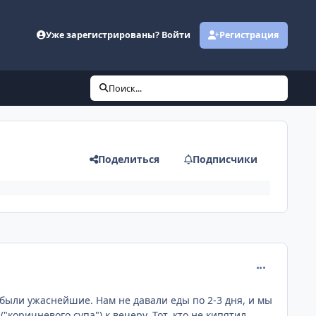
Уже зарегистрированы? Войти
Регистрация
Поиск...
Поделиться
Подписчики
comment_374
 были ужаснейшие. Нам не давали еды по 2-3 дня, и мы
коричневого супа") к вечеру. Тот, кто не кипятил