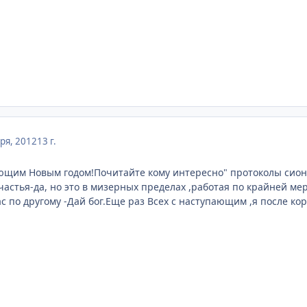
ря, 2012
13 г.
ющим Новым годом!Почитайте кому интересно" протоколы сионс
частья-да, но это в мизерных пределах ,работая по крайней ме
с по другому -Дай бог.Еще раз Всех с наступающим ,я после ко