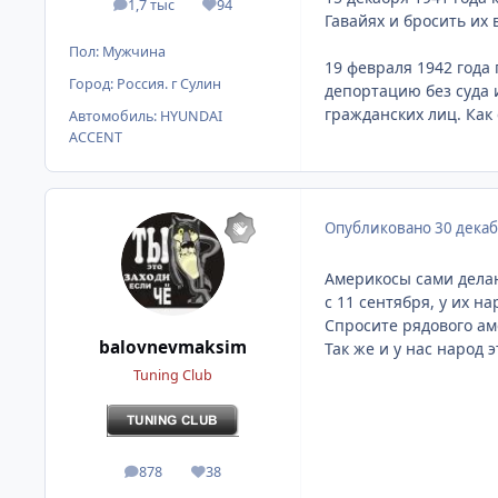
1,7 тыс
94
сообщения
Репутация
Гавайях и бросить их
Пол:
Мужчина
19 февраля 1942 год
Город:
Россия. г Сулин
депортацию без суда 
гражданских лиц. Как
Автомобиль:
HYUNDAI
ACCENT
Опубликовано
30 декаб
Америкосы сами делаю
с 11 сентября, у их на
Спросите рядового ам
balovnevmaksim
Так же и у нас народ 
Tuning Club
878
38
сообщения
Репутация