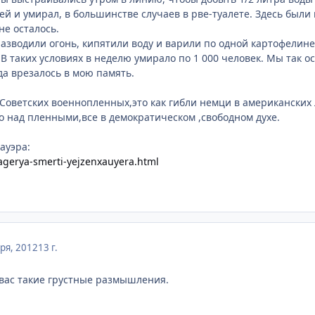
еей и умирал, в большинстве случаев в рве-туалете. Здесь был
не осталось.
зводили огонь, кипятили воду и варили по одной картофелине н
 В таких условиях в неделю умирало по 1 000 человек. Мы так ос
а врезалось в мою память.
Советских военнопленных,это как гибли немци в американских 
во над пленными,все в демократическом ,свободном духе.
ауэра:
lagerya-smerti-yejzenxauyera.html
ря, 2012
13 г.
у вас такие грустные размышления.