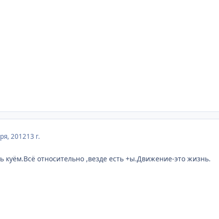
ря, 2012
13 г.
ь куём.Всё относительно ,везде есть +ы.Движение-это жизнь.