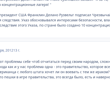
 в концентрационные лагеря! "
а президент США Франклин Делано Рузвельт подписал Чрезвыч
и следствия. Указ обосновывался интересами безопасности, вла
 следствие этого Указа, по стране было создано 10 концентра
ря, 2012
13 г.
т проблемы себе чтоб отчитаться перед своим народом, сложны
рода как и у нас проблема одна - это правительство, которое все
ериканца с любого штата хочет ли он воевать с тем же ираком? 
это пешки в игре правительства, это всегда было, есть и наверно