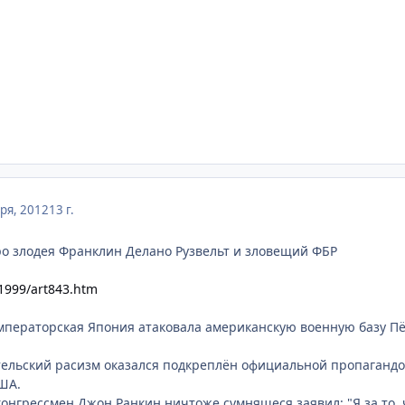
ря, 2012
13 г.
про злодея Франклин Делано Рузвельт и зловещий ФБР
1999/art843.htm
императорская Япония атаковала американскую военную базу П
ельский расизм оказался подкреплён официальной пропагандо
ША.
конгрессмен Джон Ранкин ничтоже сумняшеся заявил: "Я за то, 