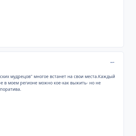
comment_375
ких мудрецов" многое встанет на свои места.Каждый
ре в моем регионе можно кое-как выжить- но не
рпоратива.