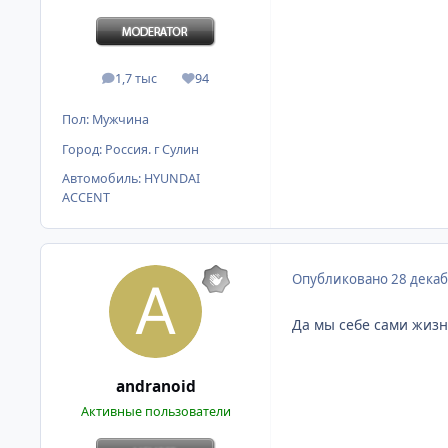
1,7 тыс
94
сообщения
Репутация
Пол:
Мужчина
Город:
Россия. г Сулин
Автомобиль:
HYUNDAI
ACCENT
Опубликовано
28 декаб
Да мы себе сами жизн
andranoid
Активные пользователи