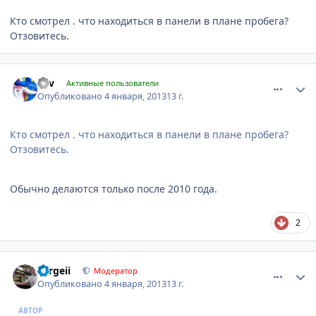
Кто смотрел . что находиться в панели в плане пробега?
Отзовитесь.
comment_376119
Author stats
zgv
Активные пользователи
Опубликовано
4 января, 2013
13 г.
Кто смотрел . что находиться в панели в плане пробега?
Отзовитесь.
Обычно делаются только после 2010 года.
2
comment_376129
Author stats
Sergeii
Модератор
Опубликовано
4 января, 2013
13 г.
АВТОР