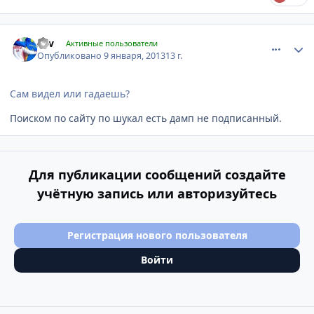
comment_377912
Author stats
zgv
Активные пользователи
Опубликовано
9 января, 2013
13 г.
Сам видел или гадаешь?
Поиском по сайту по шукал есть дамп не подписанный.
Для публикации сообщений создайте
учётную запись или авторизуйтесь
Регистрация нового пользователя
Войти