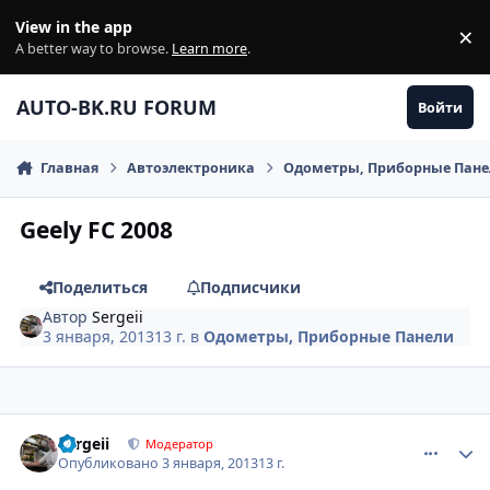
Перейти к содержанию
View in the app
×
Di
A better way to browse.
Learn more
.
AUTO-BK.RU FORUM
Войти
Главная
Автоэлектроника
Одометры, Приборные Пан
Geely FC 2008
Поделиться
Подписчики
Автор
Sergeii
3 января, 2013
13 г.
в
Одометры, Приборные Панели
comment_375944
Author stats
Sergeii
Модератор
Опубликовано
3 января, 2013
13 г.