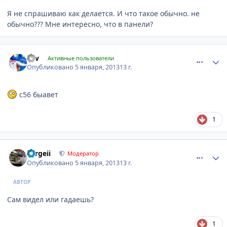
Я не спрашиваю как делается. И что такое обычно. не
обычно??? Мне интересно, что в панели?
comment_376468
Author stats
zgv
Активные пользователи
Опубликовано
5 января, 2013
13 г.
c56 быавет
1
comment_376482
Author stats
Sergeii
Модератор
Опубликовано
5 января, 2013
13 г.
АВТОР
Сам видел или гадаешь?
1