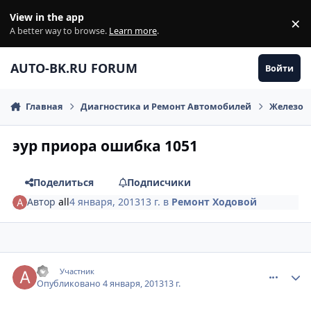
Перейти к содержанию
View in the app
×
Di
A better way to browse.
Learn more
.
AUTO-BK.RU FORUM
Войти
Главная
Диагностика и Ремонт Автомобилей
Железо
эур приора ошибка 1051
Поделиться
Подписчики
Автор
all
4 января, 2013
13 г.
в
Ремонт Ходовой
comment_376324
Author stats
all
Участник
Опубликовано
4 января, 2013
13 г.