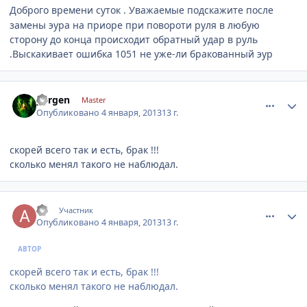
Доброго времени суток . Уважаемые подскажите после
замены эура на приоре при повороти руля в любую
сторону до конца происходит обратный удар в руль
.Выскакивает ошибка 1051 не уже-ли бракованный эур
comment_376347
Author stats
yurgen
Master
Опубликовано
4 января, 2013
13 г.
скорей всего так и есть, брак !!!
сколько менял такого не наблюдал.
comment_376400
Author stats
all
Участник
Опубликовано
4 января, 2013
13 г.
АВТОР
скорей всего так и есть, брак !!!
сколько менял такого не наблюдал.