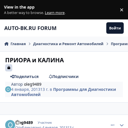
Перейти к содержанию
View in the app
×
Di
A better way to browse.
Learn more
.
AUTO-BK.RU FORUM
Войти
Главная
Диагностика и Ремонт Автомобилей
Програм
ПРИОРА и КАЛИНА
Поделиться
Подписчики
Автор
oleg9489
4 января, 2013
13 г.
в
Программы для Диагностики
Автомобилей
comment_376348
Author stats
oleg9489
Участник
Опубликовано
4 января, 2013
13 г.