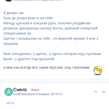
Я делаю так.
Руль до упора вниз и на себя.
Между щитком и кожухом руль. колонки раздвигаю
резинки, фонариком нахожу болты, длинной отверткой
отворачиваю их .
Щиток с козырьком на себя , по верхней кромке 3 или 2
защелки.
Мне попадались 2 щитка , у одного еепром под стрелами
были , у другого под крышкой.
а мне как всегда всё самое вкусное ,под стрелками
comment_377163
Author stats
avadv32
Master
Опубликовано
6 января, 2013
13 г.
АВТОР