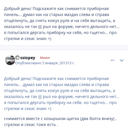
Добрый день! Подскажите как снимается приборная
панель... думал как на старых маздах слева и справа
отщёлкнуть, да снять кожух руля и на себя вытащить, а
оказалось не так ((( рыл на форуме, ничего дельного нет...
я попытался дёргать приборку на себя, но тщетно... про
стрелки и секас знаю =)
comment_376551
Author stats
kossiopey
Master
Опубликовано
5 января, 2013
13 г.
Добрый день! Подскажите как снимается приборная
панель... думал как на старых маздах слева и справа
отщёлкнуть, да снять кожух руля и на себя вытащить, а
оказалось не так ((( рыл на форуме, ничего дельного нет...
я попытался дёргать приборку на себя, но тщетно... про
стрелки и секас знаю =)
снимается вместе с козырьком щитка (два болта внизу) ,
стрелки и секас тоже есть .