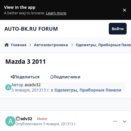
Перейти к содержанию
View in the app
×
Di
A better way to browse.
Learn more
.
AUTO-BK.RU FORUM
Войти
Главная
Автоэлектроника
Одометры, Приборные Пан
Mazda 3 2011
Поделиться
Подписчики
Автор
avadv32
5 января, 2013
13 г.
в
Одометры, Приборные Панели
comment_376518
Author stats
avadv32
Master
Опубликовано
5 января, 2013
13 г.