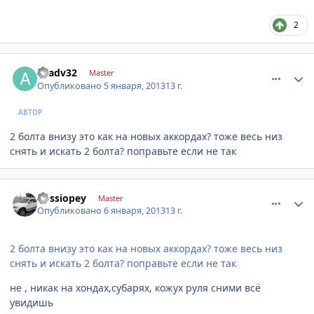
2
comment_376766
Author stats
avadv32
Master
Опубликовано
5 января, 2013
13 г.
АВТОР
2 болта внизу это как на новых аккордах? тоже весь низ
снять и искать 2 болта? поправьте если не так
comment_376888
Author stats
kossiopey
Master
Опубликовано
6 января, 2013
13 г.
2 болта внизу это как на новых аккордах? тоже весь низ
снять и искать 2 болта? поправьте если не так
не , никак на хондах,субарях, кожух руля сними всё
увидишь