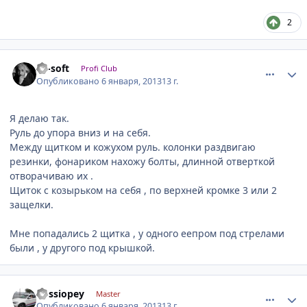
2
comment_377008
Author stats
sd-soft
Profi Club
Опубликовано
6 января, 2013
13 г.
Я делаю так.
Руль до упора вниз и на себя.
Между щитком и кожухом руль. колонки раздвигаю
резинки, фонариком нахожу болты, длинной отверткой
отворачиваю их .
Щиток с козырьком на себя , по верхней кромке 3 или 2
защелки.
Мне попадались 2 щитка , у одного еепром под стрелами
были , у другого под крышкой.
comment_377095
Author stats
kossiopey
Master
Опубликовано
6 января, 2013
13 г.