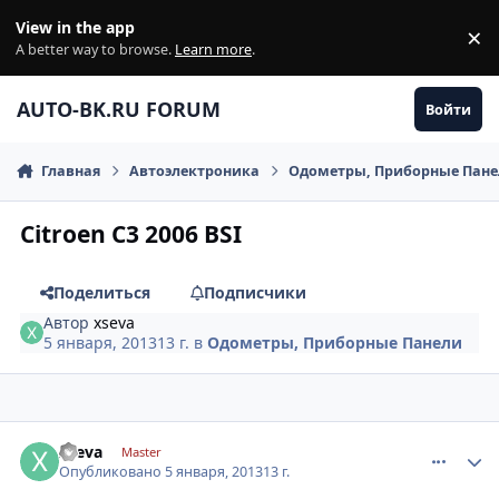
Перейти к содержанию
View in the app
×
Di
A better way to browse.
Learn more
.
AUTO-BK.RU FORUM
Войти
Главная
Автоэлектроника
Одометры, Приборные Пан
Citroen C3 2006 BSI
Поделиться
Подписчики
Автор
xseva
5 января, 2013
13 г.
в
Одометры, Приборные Панели
comment_376676
Author stats
xseva
Master
Опубликовано
5 января, 2013
13 г.