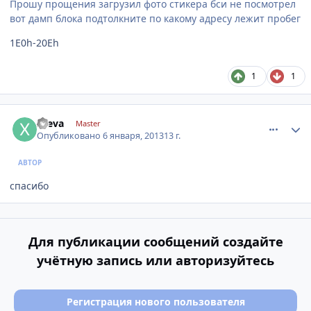
Прошу прощения загрузил фото стикера бси не посмотрел
вот дамп блока подтолкните по какому адресу лежит пробег
1E0h-20Eh
1
1
comment_376947
Author stats
xseva
Master
Опубликовано
6 января, 2013
13 г.
АВТОР
спасибо
Для публикации сообщений создайте
учётную запись или авторизуйтесь
Регистрация нового пользователя