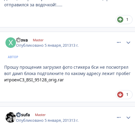
отправился за водочкой!.....
1
comment_376703
Author stats
xseva
Master
Опубликовано
5 января, 2013
13 г.
АВТОР
Прошу прощения загрузил фото стикера бси не посмотрел
вот дамп блока подтолкните по какому адресу лежит пробег
итроенС3_BSI_95128_orig.rar
1
comment_376716
Author stats
desufa
Master
Опубликовано
5 января, 2013
13 г.