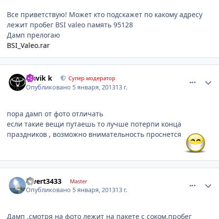
Все приветствую! Может кто подскажет по какому адресу
лежит пробег BSI valeo память 95128
Дамп прелогаю
BSI_Valeo.rar
comment_376680
Author stats
Slavik k
Супер модератор
Опубликовано
5 января, 2013
13 г.
пора дамп от фото отличать
если такие вещи путаешь то лучше потерпи конца
праздников , возможно внимательность проснется
comment_376699
Author stats
qwert3433
Master
Опубликовано
5 января, 2013
13 г.
Дамп ,смотря на фото лежит на пакете с соком,пробег