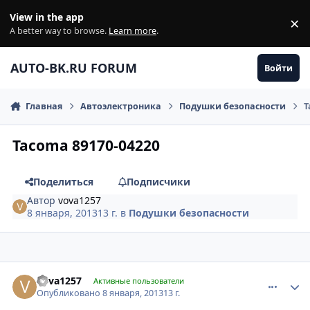
Перейти к содержанию
View in the app
×
Di
A better way to browse.
Learn more
.
AUTO-BK.RU FORUM
Войти
Главная
Автоэлектроника
Подушки безопасности
T
Tacoma 89170-04220
Поделиться
Подписчики
Автор
vova1257
8 января, 2013
13 г.
в
Подушки безопасности
comment_377775
Author stats
vova1257
Активные пользователи
Опубликовано
8 января, 2013
13 г.