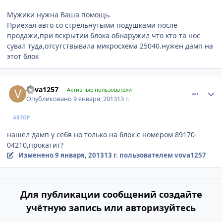
Мужики нужна Ваша помощь.
Приехал авто со стрельнутыми подушками после
продажи,при вскрытии блока обнаружил что кто-та нос
сувал туда,отсутствывала микросхема 25040.нужен дамп на
этот блок
comment_378059
Author stats
vova1257
Активные пользователи
Опубликовано
9 января, 2013
13 г.
АВТОР
нашел дамп у себя но только на блок с номером 89170-
04210,прокатит?
Изменено
9 января, 2013
13 г.
пользователем vova1257
Для публикации сообщений создайте
учётную запись или авторизуйтесь