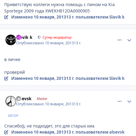
Приветствую коллеги нужна помощь с пином на Kia
Sportege 2009 года XWEKH812DA0000905
Изменено
10 января, 2013
13 г.
пользователем Slavik k
comment_378294
Author stats
Slavik k
Супер модератор
Опубликовано
10 января, 2013
13 г.
в личке
проверяй
Изменено
10 января, 2013
13 г.
пользователем Slavik k
comment_378309
Author stats
alsevsk
Master
Опубликовано
10 января, 2013
13 г.
АВТОР
Спасибо)), не подходит, это для старых киа
Изменено
10 января, 2013
13 г.
пользователем alsevsk