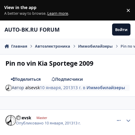
Перейти к содержанию
View in the app
×
Di
A better way to browse.
Learn more
.
AUTO-BK.RU FORUM
Войти
Главная
Автоэлектроника
Иммобилайзеры
Pin по 
Pin по vin Kia Sportege 2009
Поделиться
Подписчики
Автор
alsevsk
10 января, 2013
13 г.
в
Иммобилайзеры
comment_378293
Author stats
alsevsk
Master
Опубликовано
10 января, 2013
13 г.