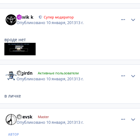
comment_378314
Author stats
Slavik k
Супер модератор
Опубликовано
10 января, 2013
13 г.
вроде нет
comment_378328
Author stats
tagirdn
Активные пользователи
Опубликовано
10 января, 2013
13 г.
в личке
comment_378333
Author stats
alsevsk
Master
Опубликовано
10 января, 2013
13 г.
АВТОР