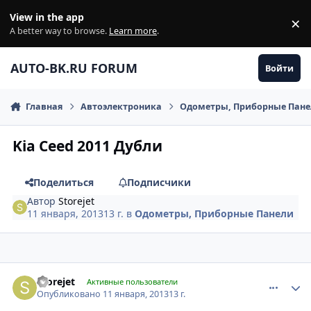
Перейти к содержанию
View in the app
×
Di
A better way to browse.
Learn more
.
AUTO-BK.RU FORUM
Войти
Главная
Автоэлектроника
Одометры, Приборные Пан
Kia Ceed 2011 Дубли
Поделиться
Подписчики
Автор
Storejet
11 января, 2013
13 г.
в
Одометры, Приборные Панели
comment_378700
Author stats
Storejet
Активные пользователи
Опубликовано
11 января, 2013
13 г.