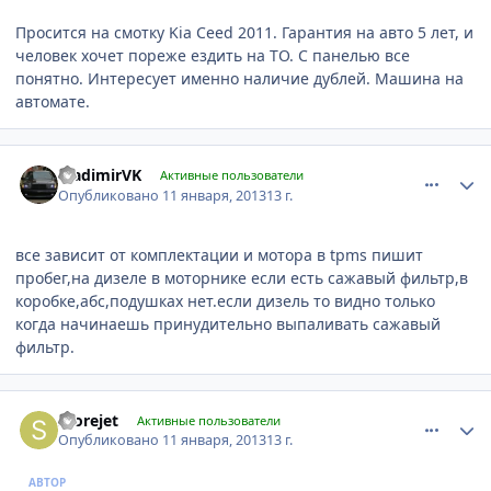
Просится на смотку Kia Ceed 2011. Гарантия на авто 5 лет, и
человек хочет пореже ездить на ТО. С панелью все
понятно. Интересует именно наличие дублей. Машина на
автомате.
comment_378765
Author stats
VladimirVK
Активные пользователи
Опубликовано
11 января, 2013
13 г.
все зависит от комплектации и мотора в tpms пишит
пробег,на дизеле в моторнике если есть сажавый фильтр,в
коробке,абс,подушках нет.если дизель то видно только
когда начинаешь принудительно выпаливать сажавый
фильтр.
comment_378777
Author stats
Storejet
Активные пользователи
Опубликовано
11 января, 2013
13 г.
АВТОР