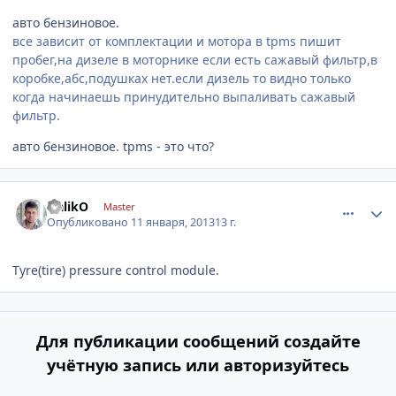
авто бензиновое.
все зависит от комплектации и мотора в tpms пишит
пробег,на дизеле в моторнике если есть сажавый фильтр,в
коробке,абс,подушках нет.если дизель то видно только
когда начинаешь принудительно выпаливать сажавый
фильтр.
авто бензиновое. tpms - это что?
comment_378781
Author stats
OalikO
Master
Опубликовано
11 января, 2013
13 г.
Tyre(tire) pressure control module.
Для публикации сообщений создайте
учётную запись или авторизуйтесь