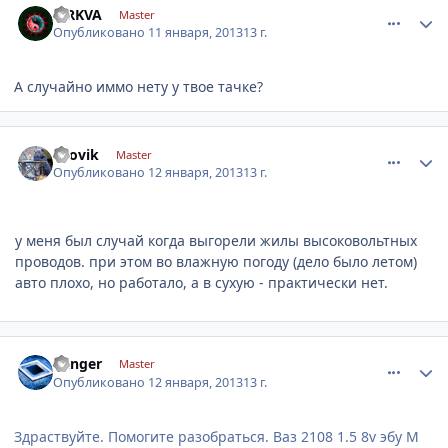
SIRKVA
Master
Опубликовано
11 января, 2013
13 г.
А случайно иммо нету у твое тачке?
comment_379033
Author stats
avovik
Master
Опубликовано
12 января, 2013
13 г.
у меня был случай когда выгорели жилы высоковольтных
проводов. при этом во влажную погоду (дело было летом)
авто плохо, но работало, а в сухую - практически нет.
comment_379042
Author stats
Ranger
Master
Опубликовано
12 января, 2013
13 г.
Здраствуйте. Помогите разобраться. Ваз 2108 1.5 8v эбу M