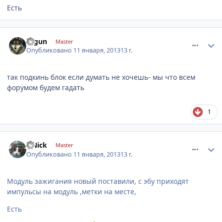
Есть
comment_378823
Author stats
segun
Master
Опубликовано
11 января, 2013
13 г.
так подкинь блок если думать не хочешь- мы что всем
форумом будем гадать
1
comment_378874
Author stats
UNick
Master
Опубликовано
11 января, 2013
13 г.
Модуль зажигания новый поставили, с эбу приходят
импульсы на модуль ,метки на месте,
Есть