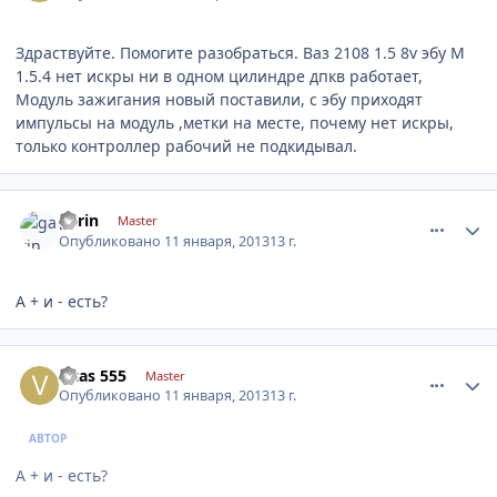
Здраствуйте. Помогите разобраться. Ваз 2108 1.5 8v эбу M
1.5.4 нет искры ни в одном цилиндре дпкв работает,
Модуль зажигания новый поставили, с эбу приходят
импульсы на модуль ,метки на месте, почему нет искры,
только контроллер рабочий не подкидывал.
comment_378814
Author stats
garin
Master
Опубликовано
11 января, 2013
13 г.
А + и - есть?
comment_378815
Author stats
vitas 555
Master
Опубликовано
11 января, 2013
13 г.
АВТОР
А + и - есть?