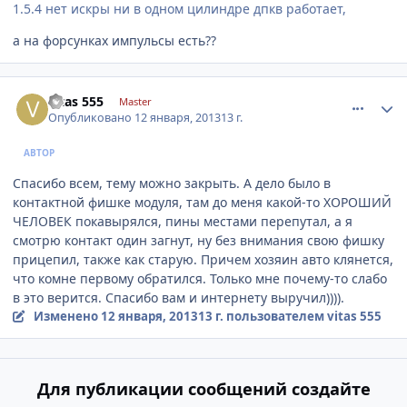
1.5.4 нет искры ни в одном цилиндре дпкв работает,
а на форсунках импульсы есть??
comment_379195
Author stats
vitas 555
Master
Опубликовано
12 января, 2013
13 г.
АВТОР
Спасибо всем, тему можно закрыть. А дело было в
контактной фишке модуля, там до меня какой-то ХОРОШИЙ
ЧЕЛОВЕК покавырялся, пины местами перепутал, а я
смотрю контакт один загнут, ну без внимания свою фишку
прицепил, также как старую. Причем хозяин авто клянется,
что комне первому обратился. Только мне почему-то слабо
в это верится. Спасибо вам и интернету выручил)))).
Изменено
12 января, 2013
13 г.
пользователем vitas 555
Для публикации сообщений создайте