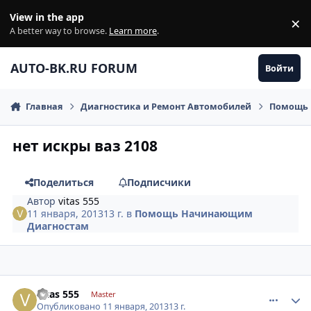
Перейти к содержанию
View in the app
×
Di
A better way to browse.
Learn more
.
AUTO-BK.RU FORUM
Войти
Главная
Диагностика и Ремонт Автомобилей
Помощь 
нет искры ваз 2108
Поделиться
Подписчики
Автор
vitas 555
11 января, 2013
13 г.
в
Помощь Начинающим
Диагностам
comment_378813
Author stats
vitas 555
Master
Опубликовано
11 января, 2013
13 г.