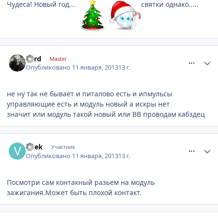
Чудеса! Новый год...
святки однако.....
comment_378880
Author stats
nerd
Master
Опубликовано
11 января, 2013
13 г.
не ну так не бывает и питалово есть и ипмульсы
управляющие есть и модуль новый а искры нет
значит или модуль такой новый или ВВ проводам кабздец
comment_378894
Author stats
vitek
Участник
Опубликовано
11 января, 2013
13 г.
Посмотри сам контакный разьем на модуль
зажигания.Может быть плохой контакт.
comment_378927
Author stats