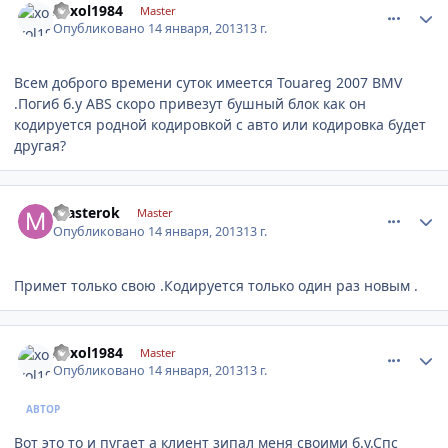
xoxol1984
Master
Опубликовано
14 января, 2013
13 г.
Всем доброго времени суток имеется Touareg 2007 BMV
.Погиб б.у ABS скоро привезут бушный блок как он
кодируется родной кодировкой с авто или кодировка будет
другая?
comment_380048
Author stats
masterok
Master
Опубликовано
14 января, 2013
13 г.
Примет только свою .Кодируется только один раз новым .
comment_380052
Author stats
xoxol1984
Master
Опубликовано
14 января, 2013
13 г.
АВТОР
Вот это то и пугает а клиент зипал меня своими б.у.Спс