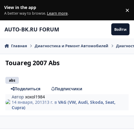
Перейти к содержанию
View in the app
×
Di
A better way to browse.
Learn more
.
AUTO-BK.RU FORUM
Войти
Главная
Диагностика и Ремонт Автомобилей
Диагнос
Touareg 2007 Abs
abs
Поделиться
Подписчики
Автор
xoxol1984
14 января, 2013
13 г.
в
VAG (VW, Audi, Skoda, Seat,
Cupra)
comment_380041
Author stats