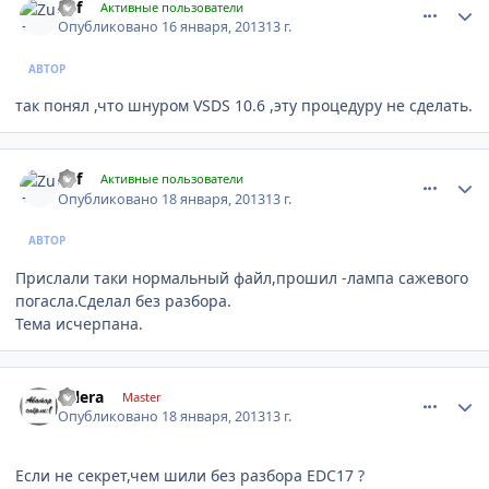
Zuf
Активные пользователи
Опубликовано
16 января, 2013
13 г.
АВТОР
так понял ,что шнуром VSDS 10.6 ,эту процедуру не сделать.
comment_381338
Author stats
Zuf
Активные пользователи
Опубликовано
18 января, 2013
13 г.
АВТОР
Прислали таки нормальный файл,прошил -лампа сажевого
погасла.Сделал без разбора.
Тема исчерпана.
comment_381371
Author stats
valera
Master
Опубликовано
18 января, 2013
13 г.
Если не секрет,чем шили без разбора EDC17 ?