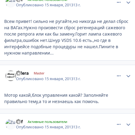
Опубликовано
15 января, 2013
13 г.
Всем привет! сильно не ругайте,но никогда не делал сброс
на ВАГах.Нужно произвести сброс регенераций сажевого
после репрога или как бы замену.Горит лампа сажевого
фильтра,ошибок нет.Шнур VSDS 10.6 есть.,но где в
интерфейсе подобные процедуры не нашел.Пините в
нужном направлении...
comment_380317
Author stats
valera
Master
Опубликовано
15 января, 2013
13 г.
Мотор какой,блок управления какой? Заполняйте
правильно тему,а то и незнаешь как помочь.
comment_380342
Author stats
Zuf
Активные пользователи
Опубликовано
15 января, 2013
13 г.