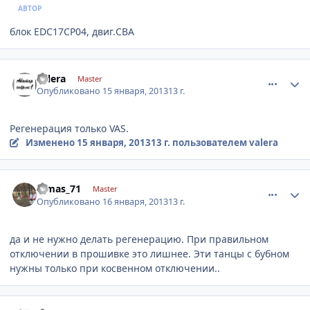
АВТОР
блок EDC17CP04, двиг.CBA
comment_380430
Author stats
valera
Master
Опубликовано
15 января, 2013
13 г.
Регенерация только VAS.
Изменено
15 января, 2013
13 г.
пользователем valera
comment_380457
Author stats
dimas_71
Master
Опубликовано
16 января, 2013
13 г.
да и не нужно делать регенерацию. При правильном
отключении в прошивке это лишнее. Эти танцы с бубном
нужны только при косвенном отключении..
comment_380459
Author stats