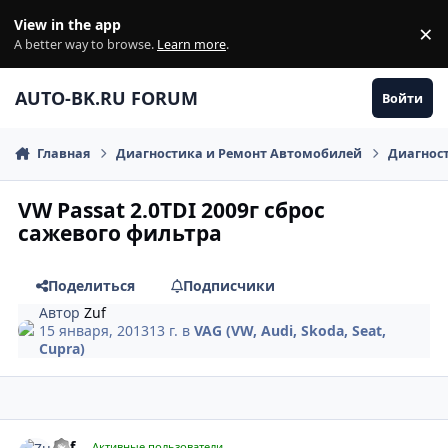
Перейти к содержанию
View in the app
×
Di
A better way to browse.
Learn more
.
AUTO-BK.RU FORUM
Войти
Главная
Диагностика и Ремонт Автомобилей
Диагнос
VW Passat 2.0TDI 2009г сброс
сажевого фильтра
Поделиться
Подписчики
Автор
Zuf
15 января, 2013
13 г.
в
VAG (VW, Audi, Skoda, Seat,
Cupra)
comment_380314
Author stats
Zuf
Активные пользователи