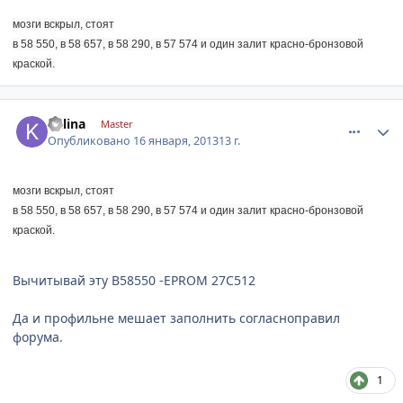
мозги вскрыл, стоят
в 58 550, в 58 657, в 58 290, в 57 574 и один залит красно-бронзовой
краской.
comment_380671
Author stats
kalina
Master
Опубликовано
16 января, 2013
13 г.
мозги вскрыл, стоят
в 58 550, в 58 657, в 58 290, в 57 574 и один залит красно-бронзовой
краской.
Вычитывай эту B58550 -EPROM 27C512
Да и профильне мешает заполнить согласноправил
форума.
1