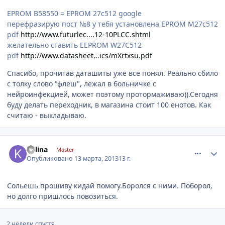
EPROM В58550 = EPROM 27c512 google
перефразирую пост №8 у тебя установлена EPROM M27c512
pdf
http://www.futurlec....12-10PLCC.shtml
желательно ставить EEPROM W27C512
pdf
http://www.datasheet...ics/mXrtxsu.pdf
Спасибо, прочитав даташиты уже все понял. Реально сбило
с толку слово "флеш", лежал в больничке с
нейроинфекцией, может поэтому протормаживаю)).Сегодня
буду делать переходник, в магазина стоит 100 енотов. Как
считаю - выкладываю.
comment_405672
Author stats
kalina
Master
Опубликовано
13 марта, 2013
13 г.
Сольешь прошиву кидай помогу.Боролся с ними. Поборол,
но долго пришлось повозиться.
2 недели спустя...