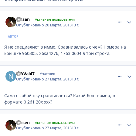
comment_411127
Author stats
lansen
Активные пользователи
Опубликовано
26 марта, 2013
13 г.
АВТОР
Я не специалист в иммо. Сравнивалась с чем? Номера на
крышке 960305, 26sa4276, 1763 0604 в три строки.
comment_411481
Author stats
NikVal47
Участник
Опубликовано
27 марта, 2013
13 г.
Сама с собой пзу сравнивается? Какой бош номер, в
формате 0 261 20х ххх?
comment_411627
Author stats
lansen
Активные пользователи
Опубликовано
27 марта, 2013
13 г.