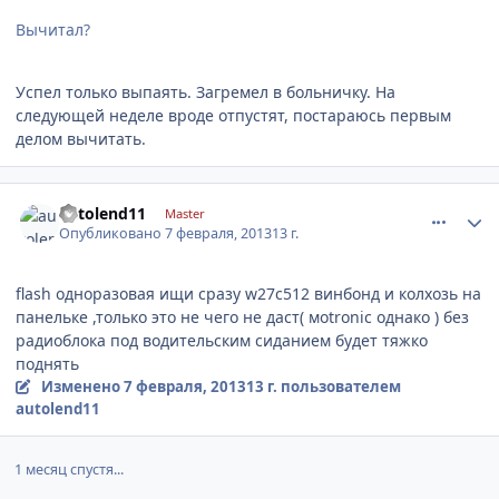
Вычитал?
Успел только выпаять. Загремел в больничку. На
следующей неделе вроде отпустят, постараюсь первым
делом вычитать.
comment_390518
Author stats
autolend11
Master
Опубликовано
7 февраля, 2013
13 г.
flash одноразовая ищи сразу w27c512 винбонд и колхозь на
панельке ,только это не чего не даст( моtronic однако ) без
радиоблока под водительским сиданием будет тяжко
поднять
Изменено
7 февраля, 2013
13 г.
пользователем
autolend11
1 месяц спустя...