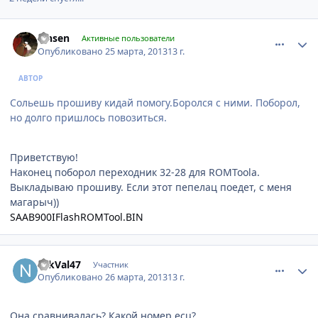
comment_410764
Author stats
lansen
Активные пользователи
Опубликовано
25 марта, 2013
13 г.
АВТОР
Сольешь прошиву кидай помогу.Боролся с ними. Поборол,
но долго пришлось повозиться.
Приветствую!
Наконец поборол переходник 32-28 для ROMToolа.
Выкладываю прошиву. Если этот пепелац поедет, с меня
магарыч))
SAAB900IFlashROMTool.BIN
comment_410989
Author stats
NikVal47
Участник
Опубликовано
26 марта, 2013
13 г.
Она сравнивалась? Какой номер ecu?