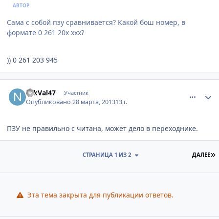
АВТОР
Сама с собой пзу сравнивается? Какой бош номер, в
формате 0 261 20х ххх?
)) 0 261 203 945
comment_412086
Author stats
NikVal47
Участник
Опубликовано
28 марта, 2013
13 г.
ПЗУ не правильно с читана, может дело в переходнике.
П
СТРАНИЦА 1 ИЗ 2
ДАЛЕЕ
Эта тема закрыта для публикации ответов.