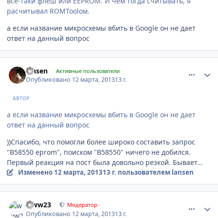
все-таки флеш или EEPROM. И чем тогда считывать, я
расчитывал ROMToolом.
а если название микросхемы вбить в Google он не дает
ответ на данный вопрос
comment_405339
Author stats
lansen
Активные пользователи
Опубликовано
12 марта, 2013
13 г.
АВТОР
а если название микросхемы вбить в Google он не дает
ответ на данный вопрос
))Спасибо, что помогли более широко составить запрос
"В58550 eprom", поиском "В58550" ничего не добился.
Первый реакция на пост была довольно резкой. Бывает...
Изменено
12 марта, 2013
13 г.
пользователем lansen
comment_405423
Author stats
www23
Модератор
Опубликовано
12 марта, 2013
13 г.