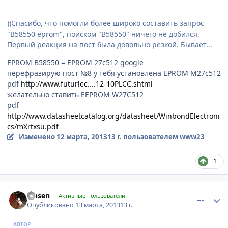
))Спасибо, что помогли более широко составить запрос
"В58550 eprom", поиском "В58550" ничего не добился.
Первый реакция на пост была довольно резкой. Бывает...
EPROM В58550 = EPROM 27c512 google
перефразирую пост №8 у тебя установлена EPROM M27c512
pdf
http://www.futurlec....12-10PLCC.shtml
желательно ставить EEPROM W27C512
pdf
http://www.datasheetcatalog.org/datasheet/WinbondElectroni
cs/mXrtxsu.pdf
Изменено
12 марта, 2013
13 г.
пользователем www23
1
comment_405489
Author stats
lansen
Активные пользователи
Опубликовано
13 марта, 2013
13 г.
АВТОР