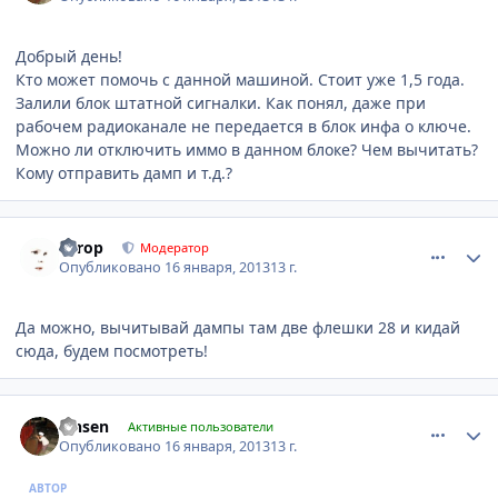
Добрый день!
Кто может помочь с данной машиной. Стоит уже 1,5 года.
Залили блок штатной сигналки. Как понял, даже при
рабочем радиоканале не передается в блок инфа о ключе.
Можно ли отключить иммо в данном блоке? Чем вычитать?
Кому отправить дамп и т.д.?
comment_380539
Author stats
Turop
Модератор
Опубликовано
16 января, 2013
13 г.
Да можно, вычитывай дампы там две флешки 28 и кидай
сюда, будем посмотреть!
comment_380552
Author stats
lansen
Активные пользователи
Опубликовано
16 января, 2013
13 г.
АВТОР