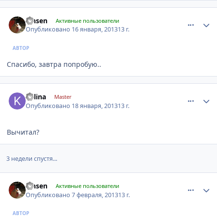
comment_380866
Author stats
lansen
Активные пользователи
Опубликовано
16 января, 2013
13 г.
АВТОР
Спасибо, завтра попробую..
comment_381625
Author stats
kalina
Master
Опубликовано
18 января, 2013
13 г.
Вычитал?
3 недели спустя...
comment_390263
Author stats
lansen
Активные пользователи
Опубликовано
7 февраля, 2013
13 г.
АВТОР