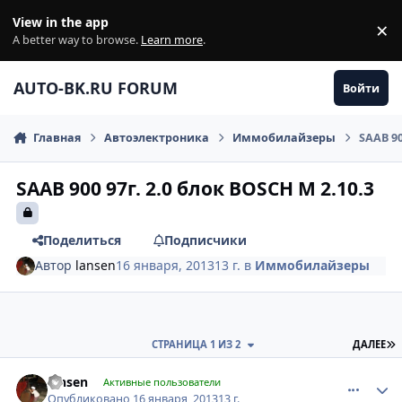
Перейти к содержанию
View in the app
×
Di
A better way to browse.
Learn more
.
AUTO-BK.RU FORUM
Войти
Главная
Автоэлектроника
Иммобилайзеры
SAAB 90
SAAB 900 97г. 2.0 блок BOSCH M 2.10.3
Поделиться
Подписчики
Автор
lansen
16 января, 2013
13 г.
в
Иммобилайзеры
П
СТРАНИЦА 1 ИЗ 2
ДАЛЕЕ
comment_380534
Author stats
lansen
Активные пользователи
Опубликовано
16 января, 2013
13 г.