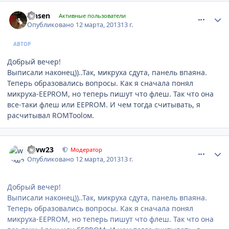
comment_405310
Author stats
lansen
Активные пользователи
Опубликовано
12 марта, 2013
13 г.
АВТОР
Добрый вечер!
Выписали наконец))..Так, микруха сдута, панель впаяна.
Теперь образовались вопросы. Как я сначала понял
микруха-EEPROM, но теперь пишут что флеш. Так что она
все-таки флеш или EEPROM. И чем тогда считывать, я
расчитывал ROMToolом.
comment_405321
Author stats
www23
Модератор
Опубликовано
12 марта, 2013
13 г.
Добрый вечер!
Выписали наконец))..Так, микруха сдута, панель впаяна.
Теперь образовались вопросы. Как я сначала понял
микруха-EEPROM, но теперь пишут что флеш. Так что она