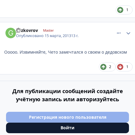
1
comment_406618
Author stats
gazkovrov
Master
Опубликовано
15 марта, 2013
13 г.
Ооооо. Извимняйте, Чето замечтался о своем о дедовском
2
1
Для публикации сообщений создайте
учётную запись или авторизуйтесь
Регистрация нового пользователя
Войти