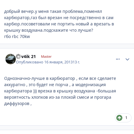
добрый вечер.у меня такая проблема,поменял
карбюратор,газ был врезан не посредственно в сам
карбюр.посоветовали не портить новый а врезать в
крышку воздухана.подскажите что лучше?
гбо rbc 70kw
comment_380724
Author stats
Vov4ik 21
Master
Опубликовано
16 января, 2013
13 г.
Однозначно-лучше в карбюратор , если все сделаете
аккуратно , это будет не порча , а модернизация
карбюратора ))) врезка в крышку воздухана -большая
вероятность хлопков из-за плохой смеси и прогара
диффузоров ,
1
comment_380992
Author stats