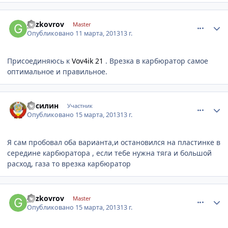
comment_404529
Author stats
gazkovrov
Master
Опубликовано
11 марта, 2013
13 г.
Присоединяюсь к
Vov4ik 21
. Врезка в карбюратор самое
оптимальное и правильное.
comment_406586
Author stats
Русилин
Участник
Опубликовано
15 марта, 2013
13 г.
Я сам пробовал оба варианта,и остановился на пластинке в
середине карбюратора , если тебе нужна тяга и большой
расход, газа то врезка карбюратор
comment_406602
Author stats
gazkovrov
Master
Опубликовано
15 марта, 2013
13 г.