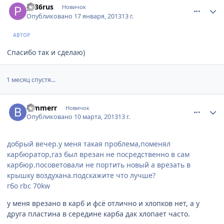
ps36rus
Новичок
Опубликовано
17 января, 2013
13 г.
АВТОР
Спасибо так и сделаю)
1 месяц спустя...
comment_404490
Author stats
Bimmerr
Новичок
Опубликовано
10 марта, 2013
13 г.
добрый вечер.у меня такая проблема,поменял
карбюратор,газ был врезан не посредственно в сам
карбюр.посоветовали не портить новый а врезать в
крышку воздухана.подскажите что лучше?
гбо rbc 70kw
у меня врезано в карб и фсё отлично и хлопков нет, а у
друга пластина в середине карба дак хлопает часто.