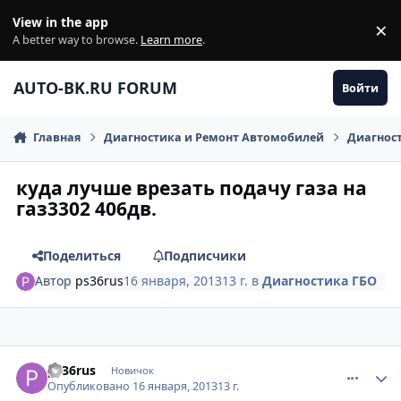
Перейти к содержанию
View in the app
×
Di
A better way to browse.
Learn more
.
AUTO-BK.RU FORUM
Войти
Главная
Диагностика и Ремонт Автомобилей
Диагнос
куда лучше врезать подачу газа на
газ3302 406дв.
Поделиться
Подписчики
Автор
ps36rus
16 января, 2013
13 г.
в
Диагностика ГБО
comment_380643
Author stats
ps36rus
Новичок
Опубликовано
16 января, 2013
13 г.