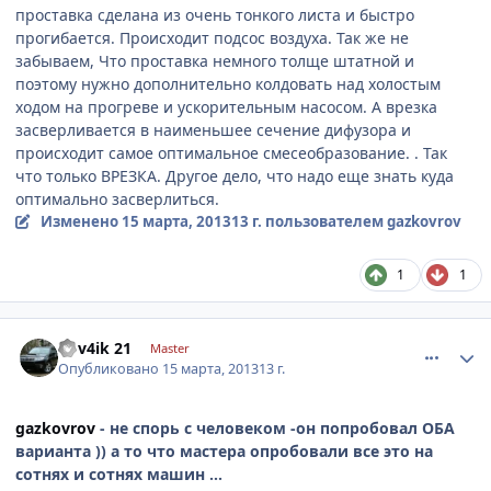
проставка сделана из очень тонкого листа и быстро
прогибается. Происходит подсос воздуха. Так же не
забываем, Что проставка немного толще штатной и
поэтому нужно дополнительно колдовать над холостым
ходом на прогреве и ускорительным насосом. А врезка
засверливается в наименьшее сечение дифузора и
происходит самое оптимальное смесеобразование. . Так
что только ВРЕЗКА. Другое дело, что надо еще знать куда
оптимально засверлиться.
Изменено
15 марта, 2013
13 г.
пользователем gazkovrov
1
1
comment_406607
Author stats
Vov4ik 21
Master
Опубликовано
15 марта, 2013
13 г.
gazkovrov
- не спорь с человеком -он попробовал ОБА
варианта )) а то что мастера опробовали все это на
сотнях и сотнях машин ...