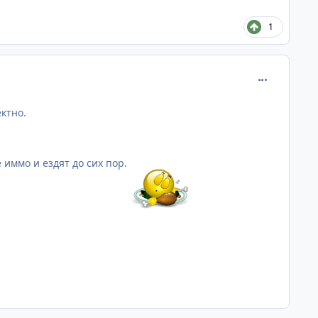
1
comment_381
ктно.
 иммо и ездят до сих пор.