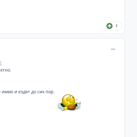
1
comment_381
.
ктно.
 иммо и ездят до сих пор.