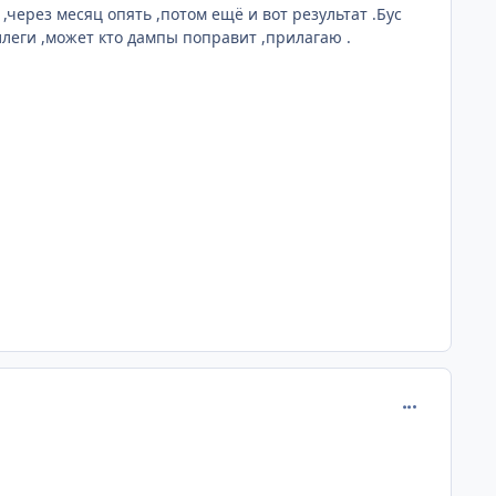
,через месяц опять ,потом ещё и вот результат .Бус
ллеги ,может кто дампы поправит ,прилагаю .
comment_380