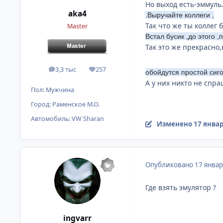
Но выход есть-эммуль
aka4
.Выручайте коллеги ,
Так что же ты коллег 
Master
Встал бусик ,до этого 
Так это же прекрасно,
3,3 тыс
257
сообщения
Репутация
обойдутся простой сиг
А у них никто не спр
Пол:
Мужчина
Город:
Раменское М.О.
Автомобиль:
VW Sharan
Изменено
17 январ
Опубликовано
17 январ
Где взять эмулятор ?
ingvarr