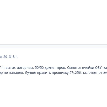
я, 2013
13 г.
-4, в этих моторных, 50/50 дохнет проц. Сыпятся ячейки ОЗУ, к
ор не панацея. Лучше править прошивку 27с256, т.к. ответ от 