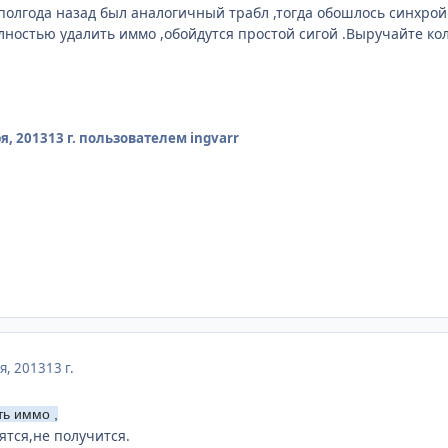
 ,полгода назад был аналогичный трабл ,тогда обошлось синхрой 
олностью удалить иммо ,обойдутся простой сигой .Выручайте ко
я, 2013
13 г.
пользователем ingvarr
я, 2013
13 г.
ть иммо ,
ятся,не получится.