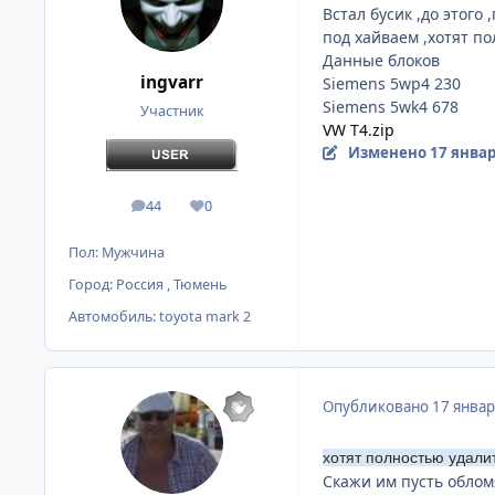
Встал бусик ,до этого
под хайваем ,хотят п
Данные блоков
ingvarr
Siemens 5wp4 230
Siemens 5wk4 678
Участник
VW T4.zip
Изменено
17 январ
44
0
сообщения
Репутация
Пол:
Мужчина
Город:
Россия , Тюмень
Автомобиль:
toyota mark 2
Опубликовано
17 январ
хотят полностью удали
Скажи им пусть облом