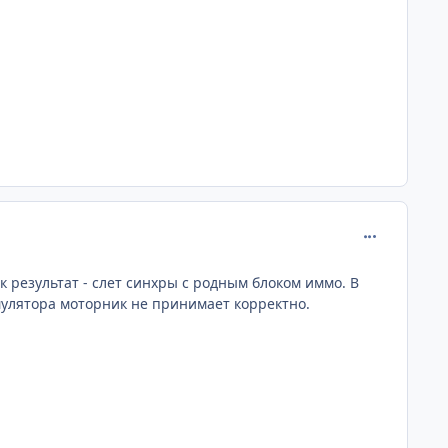
comment_381
ак результат - слет синхры с родным блоком иммо. В
эмулятора моторник не принимает корректно.