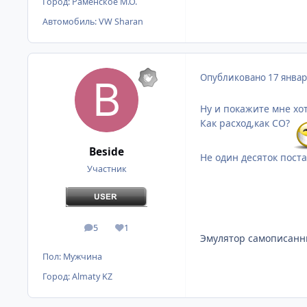
Город:
Раменское М.О.
Автомобиль:
VW Sharan
Опубликовано
17 январ
Ну и покажите мне хо
Как расход,как СО?
Beside
Не один десяток поста
Участник
5
1
сообщения
Репутация
Эмулятор самописанн
Пол:
Мужчина
Город:
Almaty KZ