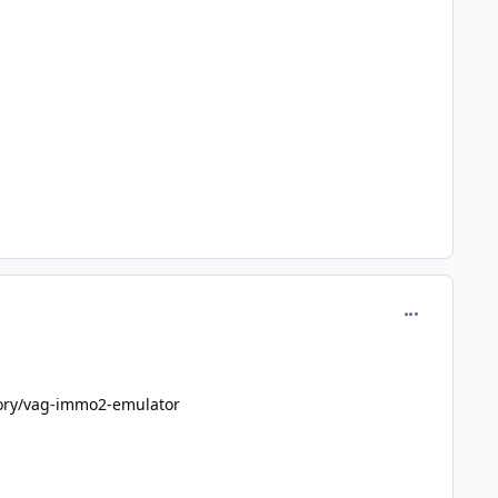
comment_381
tory/vag-immo2-emulator