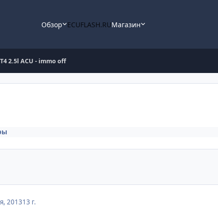
Обзор
ECUFLASH.RU
Магазин
T4 2.5l ACU - immo off
ры
я, 2013
13 г.