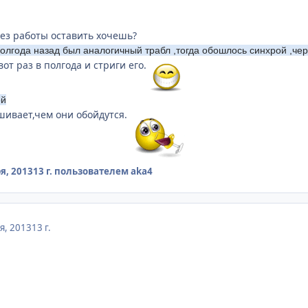
.
без работы оставить хочешь?
,полгода назад был аналогичный трабл ,тогда обошлось синхрой ,чер
вот раз в полгода и стриги его.
ой
ашивает,чем они обойдутся.
я, 2013
13 г.
пользователем aka4
я, 2013
13 г.