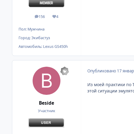
156
4
сообщения
Репутация
Пол:
Мужчина
Город:
Экибастуз
Автомобиль:
Lexus GS450h
Опубликовано
17 январ
Из моей практики по Т
этой ситуации эмулят
Beside
Участник