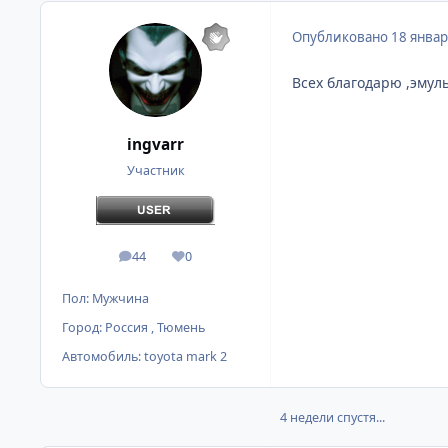
Опубликовано
18 январ
Всех благодарю ,эмуль
ingvarr
Участник
44
0
сообщения
Репутация
Пол:
Мужчина
Город:
Россия , Тюмень
Автомобиль:
toyota mark 2
4 недели спустя...