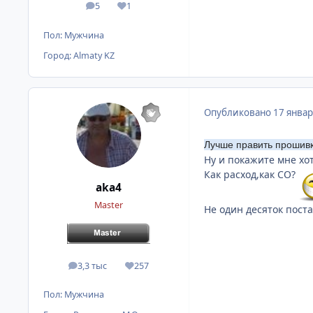
5
1
сообщения
Репутация
Пол:
Мужчина
Город:
Almaty KZ
Опубликовано
17 январ
Лучше править прошивку
Ну и покажите мне хо
Как расход,как СО?
aka4
Master
Не один десяток поста
3,3 тыс
257
сообщения
Репутация
Пол:
Мужчина