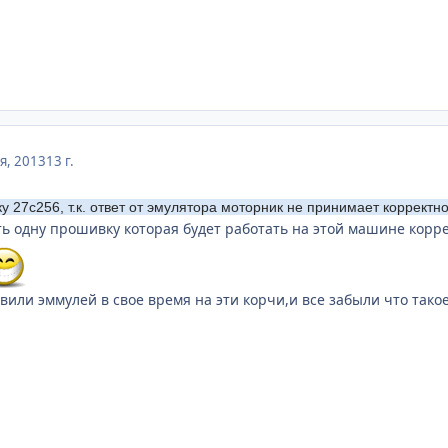
я, 2013
13 г.
 27с256, т.к. ответ от эмулятора моторник не принимает корректно
ть одну прошивку которая будет работать на этой машине корре
вили эммулей в свое время на эти корчи,и все забыли что такое