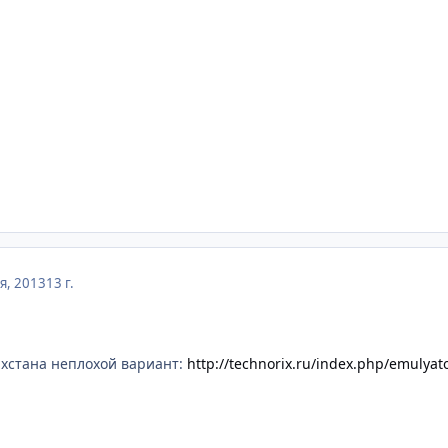
я, 2013
13 г.
захстана неплохой вариант:
http://technorix.ru/index.php/emulya