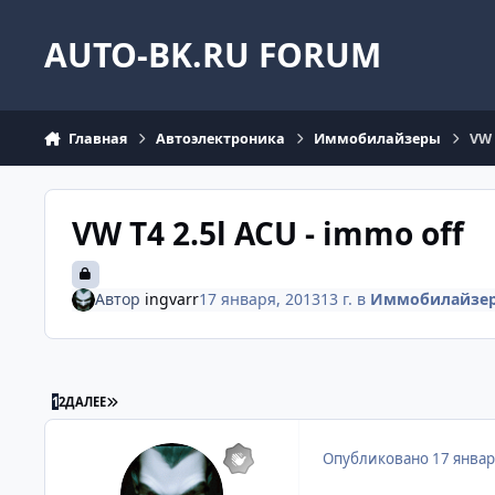
Перейти к содержанию
AUTO-BK.RU FORUM
Главная
Автоэлектроника
Иммобилайзеры
VW 
VW T4 2.5l ACU - immo off
Автор
ingvarr
17 января, 2013
13 г.
в
Иммобилайзе
ПОСЛЕДНЯЯ СТРАНИЦА
1
2
ДАЛЕЕ
Опубликовано
17 январ