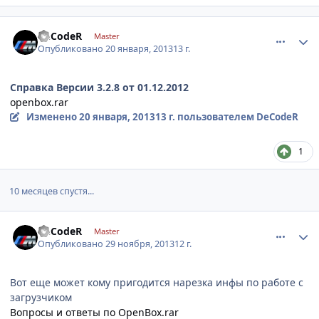
comment_382519
Author stats
DеCоdеR
Master
Опубликовано
20 января, 2013
13 г.
Справка Версии 3.2.8 от 01.12.2012
openbox.rar
Изменено
20 января, 2013
13 г.
пользователем DеCоdеR
1
10 месяцев спустя...
comment_501450
Author stats
DеCоdеR
Master
Опубликовано
29 ноября, 2013
12 г.
Вот еще может кому пригодится нарезка инфы по работе с
загрузчиком
Вопросы и ответы по OpenBox.rar