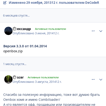
Изменено
29 ноября, 2013
12 г.
пользователем DеCоdеR
6 месяцев спустя...
comment_605839
Author stats
Алекcандр
Активные пользователи
Опубликовано
3 июня, 2014
12 г.
Версия 3.3.0 от 01.04.2014
openbox.zip
1 месяц спустя...
comment_635089
Author stats
Doscer
Активные пользователи
Опубликовано
3 августа, 2014
12 г.
Спасибо за полезную информацию, тоже вот думаю брать
Oenbox хомя и имею Combiloader/
А кто является офф. продавцом или производителем не