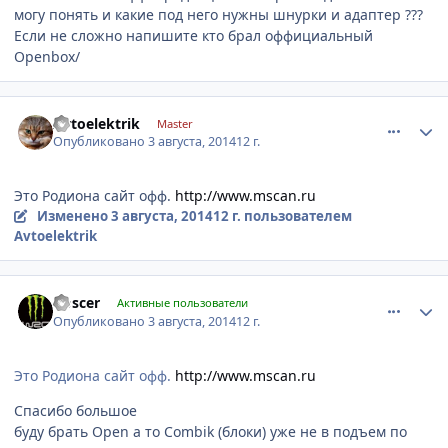
могу понять и какие под него нужны шнурки и адаптер ???
Если не сложно напишите кто брал оффициальный
Openbox/
comment_635100
Author stats
Avtoelektrik
Master
Опубликовано
3 августа, 2014
12 г.
Это Родиона сайт офф.
http://www.mscan.ru
Изменено
3 августа, 2014
12 г.
пользователем
Avtoelektrik
comment_635118
Author stats
Doscer
Активные пользователи
Опубликовано
3 августа, 2014
12 г.
Это Родиона сайт офф.
http://www.mscan.ru
Спасибо большое
буду брать Open а то Combik (блоки) уже не в подъем по