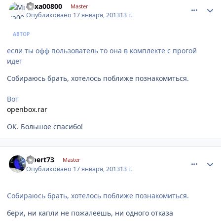
Mixa00800
Master
Опубликовано
17 января, 2013
13 г.
АВТОР
если ты офф пользователь то она в комплекте с прогой
идет
Собираюсь брать, хотелось поближе познакомиться.
Вот
openbox.rar
ОК. Большое спасибо!
comment_381171
Author stats
albert73
Master
Опубликовано
17 января, 2013
13 г.
Собираюсь брать, хотелось поближе познакомиться.
бери, ни капли не пожалеешь, ни одного отказа