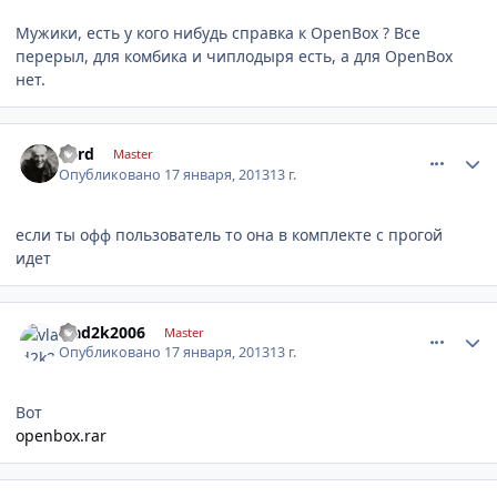
Мужики, есть у кого нибудь справка к OpenBox ? Все
перерыл, для комбика и чиплодыря есть, а для OpenBox
нет.
comment_381141
Author stats
nerd
Master
Опубликовано
17 января, 2013
13 г.
если ты офф пользователь то она в комплекте с прогой
идет
comment_381142
Author stats
vlad2k2006
Master
Опубликовано
17 января, 2013
13 г.
Вот
openbox.rar
comment_381143
Author stats