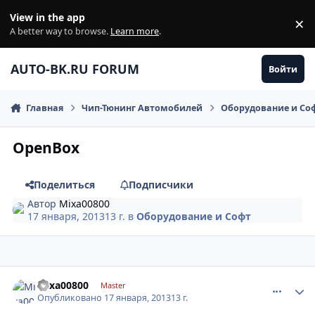
Перейти к содержанию
View in the app
×
Di
A better way to browse.
Learn more
.
AUTO-BK.RU FORUM
Войти
Главная
Чип-Тюнинг Автомобилей
Оборудование и Cо
OpenBox
Поделиться
Подписчики
Автор
Mixa00800
17 января, 2013
13 г.
в
Оборудование и Cофт
comment_381136
Author stats
Mixa00800
Master
Опубликовано
17 января, 2013
13 г.