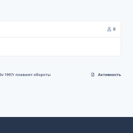
0
 6v 1997г плавают обороты
Активность