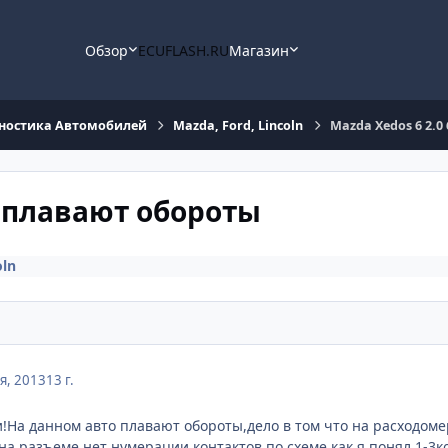
Обзор
ECUFLASH.RU
Магазин
ностика Автомобилей
Mazda, Ford, Lincoln
Mazda Xedos 6 2.0
7г плавают обороты
oln
я, 2013
13 г.
!На данном авто плавают обороты,дело в том что на расходоме
а разъеме нет нумерации контактов,по схеме как я понял 1-3кон