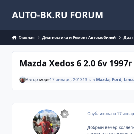
Перейти к содержанию
AUTO-BK.RU FORUM
Главная
Диагностика и Ремонт Автомобилей
Диаг
Mazda Xedos 6 2.0 6v 199
Автор
море
17 января, 2013
13 г.
в
Mazda, Ford, Linc
Опубликовано
17 январ
Добрый вечер коллеги
самом расходомере и н