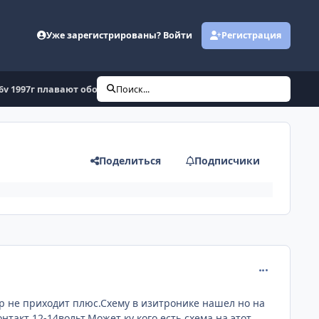
Уже зарегистрированы? Войти
Регистрация
 6v 1997г плавают обороты
Поиск...
Поделиться
Подписчики
comment_381
р не приходит плюс.Схему в изитронике нашел но на
такт 12-14вольт.Может ку кого есть схема на этот