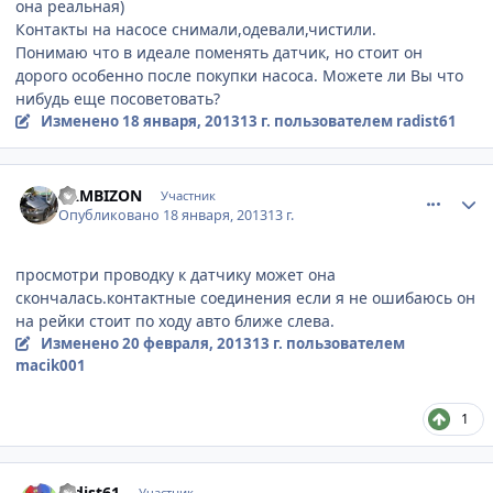
она реальная)
Контакты на насосе снимали,одевали,чистили.
Понимаю что в идеале поменять датчик, но стоит он
дорого особенно после покупки насоса. Можете ли Вы что
нибудь еще посоветовать?
Изменено
18 января, 2013
13 г.
пользователем radist61
comment_381436
Author stats
BAMBIZON
Участник
Опубликовано
18 января, 2013
13 г.
просмотри проводку к датчику может она
скончалась.контактные соединения если я не ошибаюсь он
на рейки стоит по ходу авто ближе слева.
Изменено
20 февраля, 2013
13 г.
пользователем
macik001
1
comment_381524
Author stats
radist61
Участник