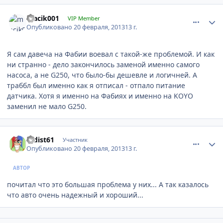
comment_396591
Author stats
macik001
VIP Member
Опубликовано
20 февраля, 2013
13 г.
Я сам давеча на Фабии воевал с такой-же проблемой. И как
ни странно - дело закончилось заменой именно самого
насоса, а не G250, что было-бы дешевле и логичней. А
траббл был именно как я отписал - отпало питание
датчика. Хотя я именно на Фабиях и именно на KOYO
заменил не мало G250.
comment_396601
Author stats
radist61
Участник
Опубликовано
20 февраля, 2013
13 г.
АВТОР
почитал что это большая проблема у них... А так казалось
что авто очень надежный и хороший...