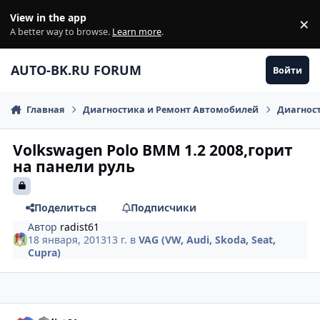
Перейти к содержанию
View in the app
×
Di
A better way to browse.
Learn more
.
AUTO-BK.RU FORUM
Войти
Главная
Диагностика и Ремонт Автомобилей
Диагнос
Volkswagen Polo BMM 1.2 2008,горит
на панели руль
Поделиться
Подписчики
Автор
radist61
18 января, 2013
13 г.
в
VAG (VW, Audi, Skoda, Seat,
Cupra)
comment_381400
Author stats