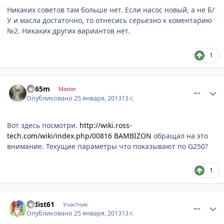
Никаких советов там больше нет. Если насос новый, а не Б/
У и масла достаточно, то отнесись серьезно к коментарию
№2. Никаких других вариантов нет.
1
comment_384499
Author stats
8k65m
Master
Опубликовано
25 января, 2013
13 г.
Вот здесь посмотри.
http://wiki.ross-
tech.com/wiki/index.php/00816
BAMBIZON
обращал на это
внимание. Текущие параметры что показывают по G250?
1
comment_384749
Author stats
radist61
Участник
Опубликовано
25 января, 2013
13 г.