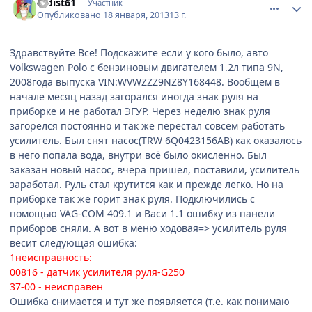
radist61
Участник
Опубликовано
18 января, 2013
13 г.
Здравствуйте Все! Подскажите если у кого было, авто
Volkswagen Polo с бензиновым двигателем 1.2л типа 9N,
2008года выпуска VIN:WVWZZZ9NZ8Y168448. Вообщем в
начале месяц назад загорался иногда знак руля на
приборке и не работал ЭГУР. Через неделю знак руля
загорелся постоянно и так же перестал совсем работать
усилитель. Был снят насос(TRW 6Q0423156AB) как оказалось
в него попала вода, внутри всё было окисленно. Был
заказан новый насос, вчера пришел, поставили, усилитель
заработал. Руль стал крутится как и прежде легко. Но на
приборке так же горит знак руля. Подключились с
помощью VAG-COM 409.1 и Васи 1.1 ошибку из панели
приборов сняли. А вот в меню ходовая=> усилитель руля
весит следующая ошибка:
1неисправность:
00816 - датчик усилителя руля-G250
37-00 - неисправен
Ошибка снимается и тут же появляется (т.е. как понимаю