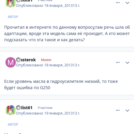
Опубликовано
18 января, 2013
13 г.
АВТОР
Прочитал в интернете по данному вопросу,там речь шла об
адаптации, вроде эта модель сама её проходит. А кто может
подсказать что эта такое и как делать?
comment_381617
Author stats
masterok
Master
Опубликовано
18 января, 2013
13 г.
Если уровень масла в гидроусилителе низкий, то тоже
будет ошибка по G250
comment_381794
Author stats
radist61
Участник
Опубликовано
19 января, 2013
13 г.
АВТОР