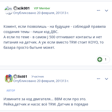
comment_396581
Author stats
macik001
VIP Member
Опубликовано
20 февраля, 2013
13 г.
Комент, если позволишь - на будущее - соблюдай правила
создания темы - пиши код ДВС.
А если по теме - в самом J 500 отгнивают контакты и нет
питания на датчик. А уж если вместо TRW стоит KOYO, то
базара просто бытьне может.
1
comment_396586
Author stats
radist61
Участник
Опубликовано
20 февраля, 2013
13 г.
АВТОР
Извините за код двигателя... BBM если про это.
Рейка,датчик и насос всё TRW. Датчик в порядке