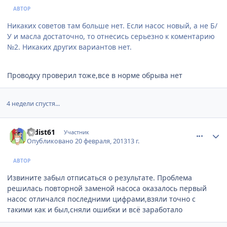
АВТОР
Никаких советов там больше нет. Если насос новый, а не Б/
У и масла достаточно, то отнесись серьезно к коментарию
№2. Никаких других вариантов нет.
Проводку проверил тоже,все в норме обрыва нет
4 недели спустя...
comment_396275
Author stats
radist61
Участник
Опубликовано
20 февраля, 2013
13 г.
АВТОР
Извините забыл отписаться о результате. Проблема
решилась повторной заменой насоса оказалось первый
насос отличался последними цифрами,взяли точно с
такими как и был,сняли ошибки и всё заработало