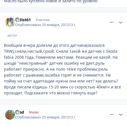
Масло было куплено новое и залито по уровню
comment_384477
Author stats
radist61
Участник
Опубликовано
25 января, 2013
13 г.
АВТОР
Вообщем вчера долезли до этого датчика(оказался
TRW),сняли,чистый,сухой. Сняли такой же датчик с Skoda
fabia 2008 года. Поменяли местами. Реакции не какой. На
шкоде "неисправный" датчик ошибку не дает,руль
работает прекрасно. А на поло теже проблемы:рель
работает с рывками,ошибка горит и не снимается. Не
пойму на счет адаптации нужна она или нет? как делать?
Вроде писали ездишь 15-20 мин со скоростью 40км\ч и всё
проходит. Подскажите что можно глянуть еще?
comment_384498
Author stats
Scad
Master
Опубликовано
25 января, 2013
13 г.