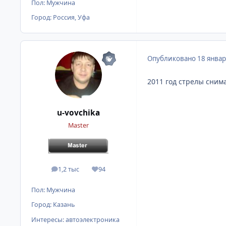
Пол:
Мужчина
Город:
Россия, Уфа
Опубликовано
18 январ
2011 год стрелы снима
u-vovchika
Master
1,2 тыс
94
сообщения
Репутация
Пол:
Мужчина
Город:
Казань
Интересы:
автоэлектроника