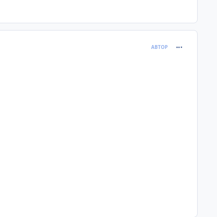
comment_381
АВТОР