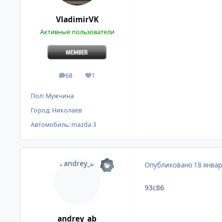
VladimirVK
Активные пользователи
68
1
сообщения
Репутация
Пол:
Мужчина
Город:
Николаев
Автомобиль:
mazda 3
Опубликовано
18 январ
93с86
andrey_ab