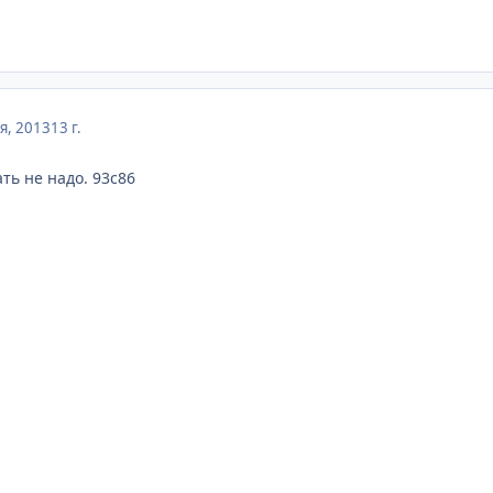
я, 2013
13 г.
ть не надо. 93с86