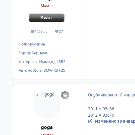
Master
1,2 тыс
27
сообщения
Репутация
Пол:
Мужчина
Город:
Барнаул
Интересы:
Иммо,одо,SRS
Автомобиль:
BMW X3 F25
Опубликовано
18 январ
2011 = 93c86
2012 = 93c76
Изменено
18 январ
goga