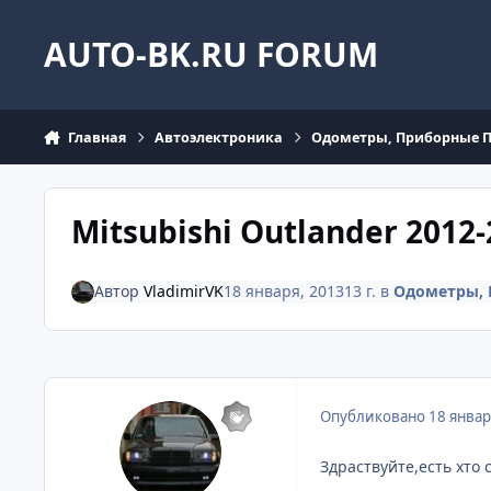
Перейти к содержанию
AUTO-BK.RU FORUM
Главная
Автоэлектроника
Одометры, Приборные 
Mitsubishi Outlander 2012-
Автор
VladimirVK
18 января, 2013
13 г.
в
Одометры, 
Опубликовано
18 январ
Здраствуйте,есть хто