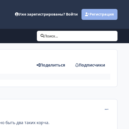
Уже зарегистрированы? Войти
Регистрация
Поиск...
Поделиться
Подписчики
comment_381
но быть два таких корча.