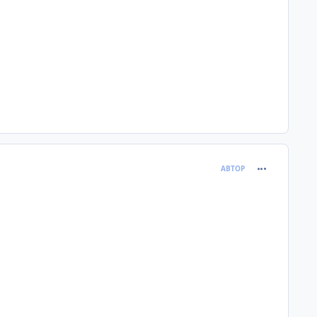
comment_381
АВТОР