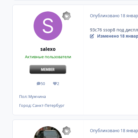
Опубликовано
18 январ
93с76 ssop8 под дисп
Изменено
18 январ
salexo
Активные пользователи
50
2
сообщения
Репутация
Пол:
Мужчина
Город:
Санкт-Петербург
Опубликовано
18 январ