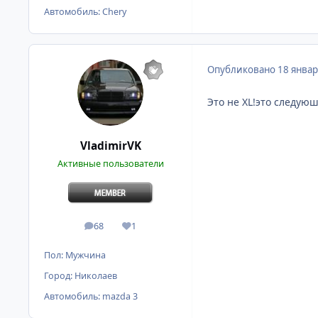
Автомобиль:
Chery
Опубликовано
18 январ
Это не XL!это следую
VladimirVK
Активные пользователи
68
1
сообщения
Репутация
Пол:
Мужчина
Город:
Николаев
Автомобиль:
mazda 3