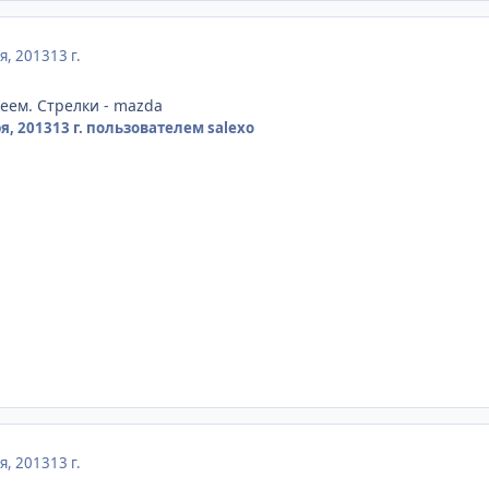
я, 2013
13 г.
леем. Стрелки - mazda
я, 2013
13 г.
пользователем salexo
я, 2013
13 г.