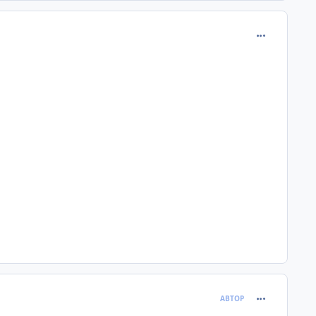
comment_381
comment_381
АВТОР