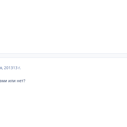
я, 2013
13 г.
ами или нет?