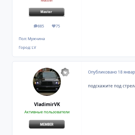
Master
885
75
сообщения
Репутация
Пол:
Мужчина
Город:
LV
Опубликовано
18 январ
подскажите под стрел
VladimirVK
Активные пользователи