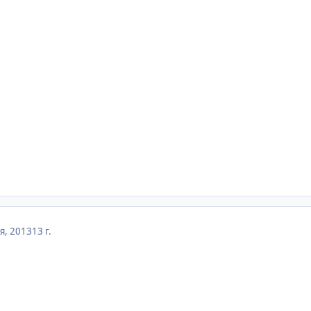
я, 2013
13 г.