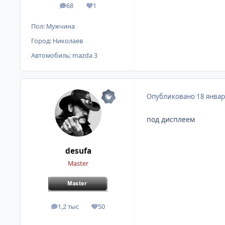
68
1
сообщения
Репутация
Пол:
Мужчина
Город:
Николаев
Автомобиль:
mazda 3
Опубликовано
18 январ
под дисплеем
desufa
Master
1,2 тыс
50
сообщения
Репутация