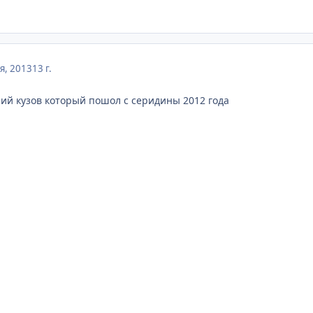
я, 2013
13 г.
ший кузов который пошол с серидины 2012 года