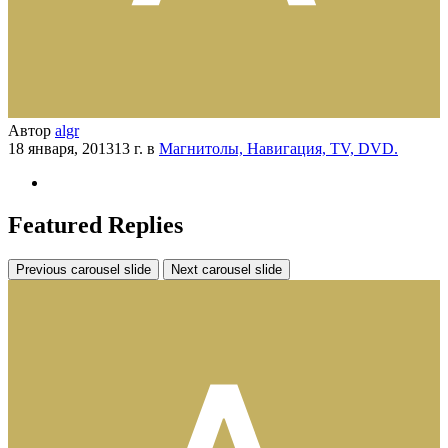
Автор
algr
18 января, 2013
13 г.
в
Магнитолы, Навигация, TV, DVD.
Featured Replies
Previous carousel slide
Next carousel slide