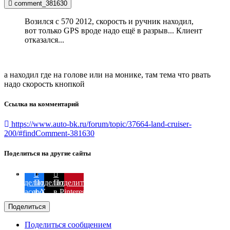
comment_381630
Возился с 570 2012, скорость и ручник находил,
вот только GPS вроде надо ещё в разрыв... Клиент
отказался...
а находил где на голове или на монике, там тема что рвать
надо скорость кнопкой
Ссылка на комментарий
https://www.auto-bk.ru/forum/topic/37664-land-cruiser-
200/#findComment-381630
Поделиться на другие сайты
Поделиться
Поделиться
Поделиться
в Facebook
в X
в Pinterest
Поделиться
Поделиться сообщением