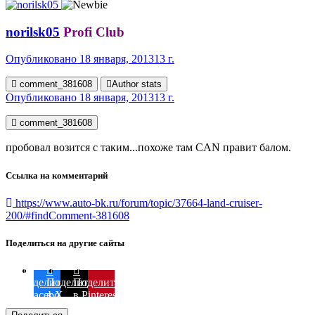
norilsk05
Profi Club
Опубликовано
18 января, 2013
13 г.
comment_381608
Author stats
Опубликовано
18 января, 2013
13 г.
comment_381608
пробовал возится с таким...похоже там CAN правит балом.
Ссылка на комментарий
https://www.auto-bk.ru/forum/topic/37664-land-cruiser-
200/#findComment-381608
Поделиться на другие сайты
Поделиться
Поделиться
Поделиться
в Facebook
в X
в Pinterest