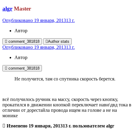
algr
Master
Опубликовано
19 января, 2013
13 г.
Автор
comment_381818
Author stats
Опубликовано
19 января, 2013
13 г.
Автор
comment_381818
Не получится, там со спутника скорость берется.
всё получилось ручник на массу, скорость через кнопку,
прокатился в движении кнопкой переключает нави\двд тока в
отличии от дорестайла провода ищем на голове а не на
монике
Изменено
19 января, 2013
13 г.
пользователем algr