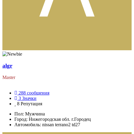
algr
Master
288
сообщения
3
Значки
8
Репутация
Пол:
Мужчина
Город:
Нижегородская обл. г.Городец
Автомобиль:
nissan terrano2 td27