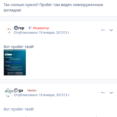
Так сколько нужно? Пробег там виден невооруженным
взглядом!
comment_381887
Author stats
Turop
Модератор
Опубликовано
19 января, 2013
13 г.
Вот пробег твой!
comment_381900
Author stats
goga
Master
Опубликовано
19 января, 2013
13 г.
Вот пробег твой!