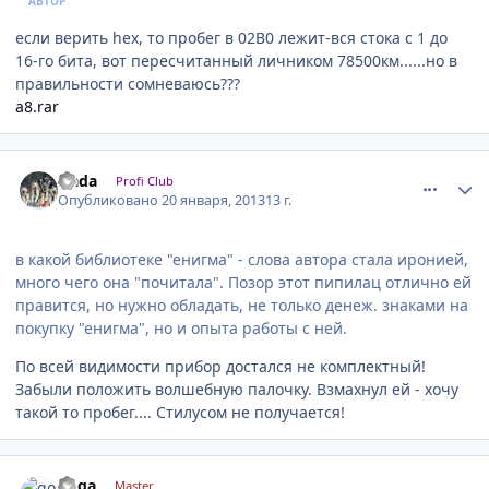
АВТОР
если верить hex, то пробег в 02B0 лежит-вся стока с 1 до
16-го бита, вот пересчитанный личником 78500км......но в
правильности сомневаюсь???
a8.rar
comment_382201
Author stats
slada
Profi Club
Опубликовано
20 января, 2013
13 г.
в какой библиотеке "енигма" - слова автора стала иронией,
много чего она "почитала". Позор этот пипилац отлично ей
правится, но нужно обладать, не только денеж. знаками на
покупку "енигма", но и опыта работы с ней.
По всей видимости прибор достался не комплектный!
Забыли положить волшебную палочку. Взмахнул ей - хочу
такой то пробег.... Стилусом не получается!
comment_382208
Author stats
goga
Master