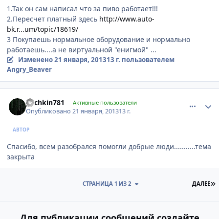
1.Так он сам написал что за пиво работает!!!
2.Пересчет платный здесь
http://www.auto-
bk.r...um/topic/18619/
3 Покупаешь нормальное оборудование и нормально
работаешь....а не виртуальной "енигмой" ...
Изменено
21 января, 2013
13 г.
пользователем
Angry_Beaver
comment_382610
Author stats
pechkin781
Активные пользователи
Опубликовано
21 января, 2013
13 г.
АВТОР
Спасибо, всем разобрался помогли добрые люди...........тема
закрыта
П
СТРАНИЦА 1 ИЗ 2
ДАЛЕЕ
Для публикации сообщений создайте