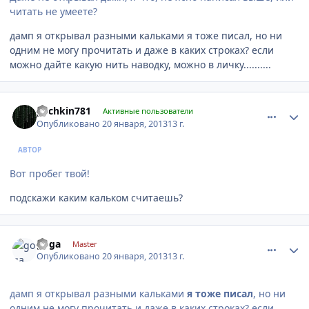
читать не умеете?
дамп я открывал разными кальками я тоже писал, но ни
одним не могу прочитать и даже в каких строках? если
можно дайте какую нить наводку, можно в личку..........
comment_382218
Author stats
pechkin781
Активные пользователи
Опубликовано
20 января, 2013
13 г.
АВТОР
Вот пробег твой!
подскажи каким кальком считаешь?
comment_382234
Author stats
goga
Master
Опубликовано
20 января, 2013
13 г.
дамп я открывал разными кальками
я тоже писал
, но ни
одним не могу прочитать и даже в каких строках? если