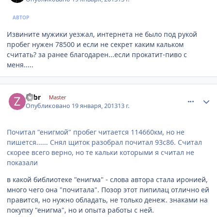
АВТОР
Извините мужики уезжал, интернета не было под рукой
пробег нужен 78500 и если не секрет каким кальком
считать? за ранее благодарен...если прокатит-пиво с
меня.....
comment_382115
Author stats
zubr
Master
Опубликовано
19 января, 2013
13 г.
Почитал "енигмой" пробег читается 114660км, но не
пишется...... Снял щиток разобрал почитал 93с86. Считал
скорее всего верно, но те кальки которыми я считал не
показали
в какой библиотеке "енигма" - слова автора стала иронией,
много чего она "почитала". Позор этот пипилац отлично ей
правится, но нужно обладать, не только денеж. знаками на
покупку "енигма", но и опыта работы с ней.