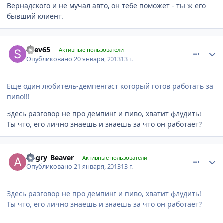
Вернадского и не мучал авто, он тебе поможет - ты ж его
бывший клиент.
comment_382423
Author stats
shev65
Активные пользователи
Опубликовано
20 января, 2013
13 г.
Еще один любитель-демпенгаст который готов работать за
пиво!!!
Здесь разговор не про демпинг и пиво, хватит флудить!
Ты что, его лично знаешь и знаешь за что он работает?
comment_382583
Author stats
Angry_Beaver
Активные пользователи
Опубликовано
21 января, 2013
13 г.
Здесь разговор не про демпинг и пиво, хватит флудить!
Ты что, его лично знаешь и знаешь за что он работает?