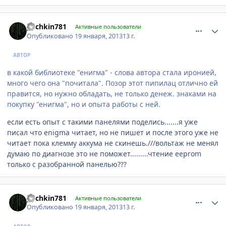
comment_382144
Author stats
pechkin781
Активные пользователи
Опубликовано
19 января, 2013
13 г.
АВТОР
в какой библиотеке "енигма" - слова автора стала иронией,
много чего она "почитала". Позор этот пипилац отлично ей
правится, но нужно обладать, не только денеж. знаками на
покупку "енигма", но и опыта работы с ней.
если есть опыт с такими панелями поделись.......я уже
писал что enigma читает, но не пишет и после этого уже не
читает пока клемму аккума не скинешь.///вольтаж не менял
думаю по диагнозе это не поможет.........чтение eeprom
только с разобранной панелью???
comment_382155
Author stats
pechkin781
Активные пользователи
Опубликовано
19 января, 2013
13 г.