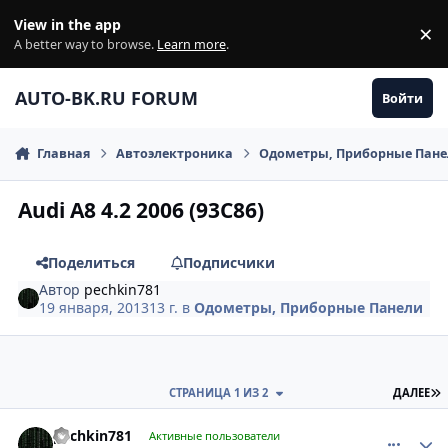
Перейти к содержанию
View in the app
×
Di
A better way to browse.
Learn more
.
AUTO-BK.RU FORUM
Войти
Главная
Автоэлектроника
Одометры, Приборные Пан
Audi A8 4.2 2006 (93C86)
Поделиться
Подписчики
Автор
pechkin781
19 января, 2013
13 г.
в
Одометры, Приборные Панели
П
СТРАНИЦА 1 ИЗ 2
ДАЛЕЕ
comment_381857
Author stats
pechkin781
Активные пользователи