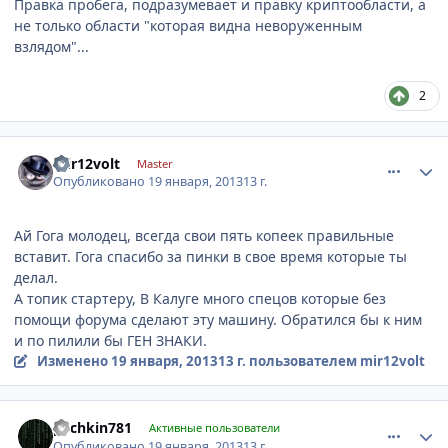
Правка пробега, подразумевает и правку криптообласти, а
не только области "которая видна неворуженным
взлядом"...
2
comment_381938
Author stats
mir12volt
Master
Опубликовано
19 января, 2013
13 г.
Ай Гога молодец, всегда свои пять копеек правильные
вставит. Гога спасибо за пинки в свое время которые ты
делал.
А топик стартеру, В Калуге много спецов которые без
помощи форума сделают эту машину. Обратился бы к ним
и по пилили бы ГЕН ЗНАКИ.
Изменено
19 января, 2013
13 г.
пользователем mir12volt
comment_382076
Author stats
pechkin781
Активные пользователи
Опубликовано
19 января, 2013
13 г.