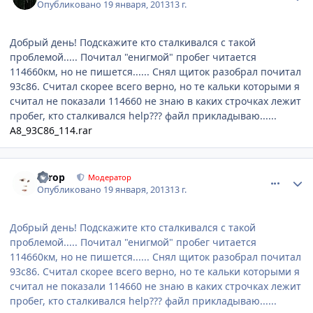
Опубликовано
19 января, 2013
13 г.
Добрый день! Подскажите кто сталкивался с такой
проблемой..... Почитал "енигмой" пробег читается
114660км, но не пишется...... Снял щиток разобрал почитал
93с86. Считал скорее всего верно, но те кальки которыми я
считал не показали 114660 не знаю в каких строчках лежит
пробег, кто сталкивался help??? файл прикладываю......
A8_93C86_114.rar
comment_381880
Author stats
Turop
Модератор
Опубликовано
19 января, 2013
13 г.
Добрый день! Подскажите кто сталкивался с такой
проблемой..... Почитал "енигмой" пробег читается
114660км, но не пишется...... Снял щиток разобрал почитал
93с86. Считал скорее всего верно, но те кальки которыми я
считал не показали 114660 не знаю в каких строчках лежит
пробег, кто сталкивался help??? файл прикладываю......