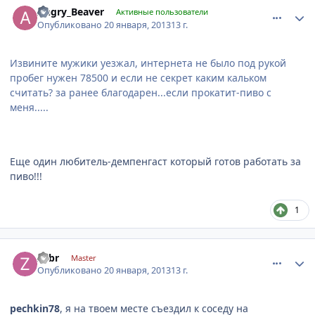
Angry_Beaver
Активные пользователи
Опубликовано
20 января, 2013
13 г.
Извините мужики уезжал, интернета не было под рукой
пробег нужен 78500 и если не секрет каким кальком
считать? за ранее благодарен...если прокатит-пиво с
меня.....
Еще один любитель-демпенгаст который готов работать за
пиво!!!
1
comment_382399
Author stats
zubr
Master
Опубликовано
20 января, 2013
13 г.
pechkin78
, я на твоем месте съездил к соседу на