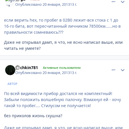
Опубликовано
20 января, 2013
13 г.
если верить hex, то пробег в 02B0 лежит-вся стока с 1 до
16-го бита, вот пересчитанный личником 78500км......но в
правильности сомневаюсь???
Даже не открывал дамп, я что, не ясно написал выше, или
читать не умеете?
comment_382209
Author stats
pechkin781
Активные пользователи
Опубликовано
20 января, 2013
13 г.
АВТОР
По всей видимости прибор достался не комплектный!
Забыли положить волшебную палочку. Взмахнул ей - хочу
такой то пробег.... Стилусом не получается!
без приколов жизнь скушна?
Даже не открывал дамп, я что, не ясно написал выше, или