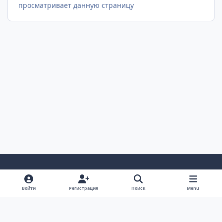
просматривает данную страницу
Светлый Режим
Темный Режим
Настройка Системы
Войти
Регистрация
Поиск
Menu
Язык
Cookie-файлы
AUTO TECHNOLOGY auto-bk.ru
Powered by
Invision Community