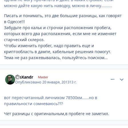
можно дайте какую нить наводку, можно в личку..........
Писать и понимать, это две большие разницы, как говорят
в Одессе!!!
Забудьте про кальк и строчки расположения пробега,
которых всего два располажения, если мне не изменяет
старческий склероз.
Чтобы изменить пробег, надо править еще и
криптообласть в дампе, кабельные решения помогут.
Тема не раз разжевывалась, пользуйтесь поиском...
comment_382235
Author stats
AleXandr
Master
Опубликовано
20 января, 2013
13 г.
вот пересчитанный личником 78500км......но в
правильности сомневаюсь???
Чёт разницы с оригинальным,в пробеге не заметил.
comment_382248
Author stats