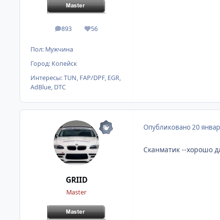
893
56
сообщения
Репутация
Пол:
Мужчина
Город:
Копейск
Интересы:
TUN, FAP/DPF, EGR,
AdBlue, DTC
Опубликовано
20 январ
Сканматик --хорошо дл
GRIID
Master