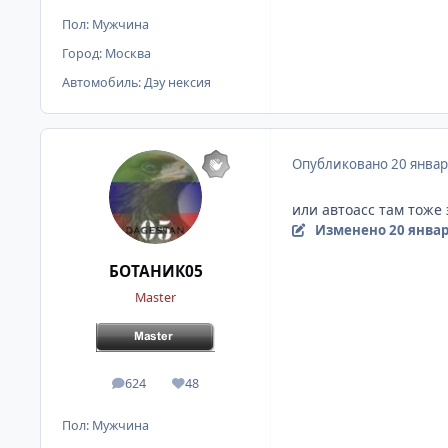
Пол:
Мужчина
Город:
Москва
Автомобиль:
Дэу нексия
Опубликовано
20 январ
или автоасс там тоже 
Изменено
20 январ
БОТАНИК05
Master
624
48
сообщения
Репутация
Пол:
Мужчина