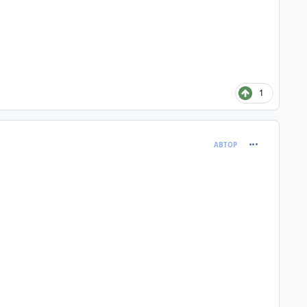
1
comment_382
АВТОР