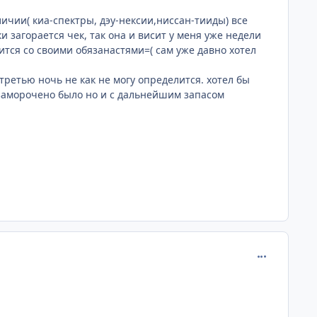
личии( киа-спектры, дэу-нексии,ниссан-тииды) все
и загорается чек, так она и висит у меня уже недели
вится со своими обязанастями=( сам уже давно хотел
 третью ночь не как не могу определится. хотел бы
м заморочено было но и с дальнейшим запасом
comment_382