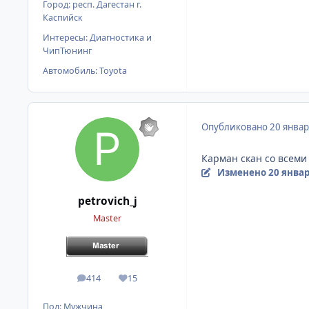
Город:
респ. Дагестан г.
Каспийск
Интересы:
Диагностика и
ЧипТюнинг
Автомобиль:
Toyota
Опубликовано
20 январ
Карман скан со всеми
Изменено
20 январ
petrovich_j
Master
414
15
сообщения
Репутация
Пол:
Мужчина