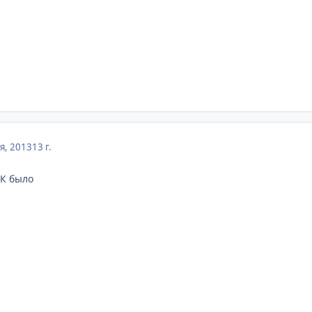
я, 2013
13 г.
ПК было