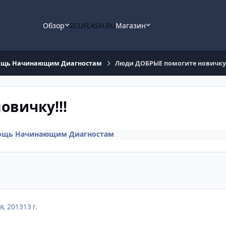
Обзор
ECUFLASH.RU
Магазин
щь Начинающим Диагностам
Люди ДОБРЫЕ помогите новичку!
вичку!!!
ощь Начинающим Диагностам
я, 2013
13 г.