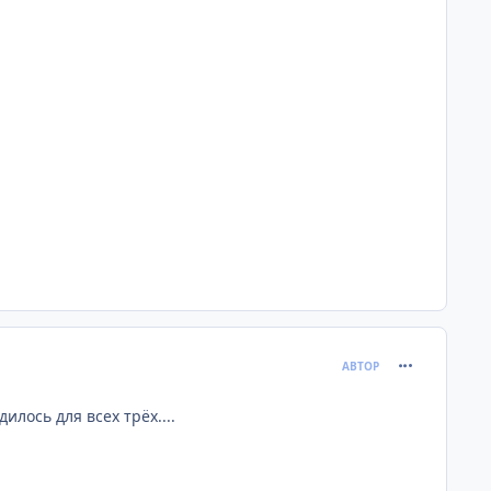
comment_382
АВТОР
илось для всех трёх....