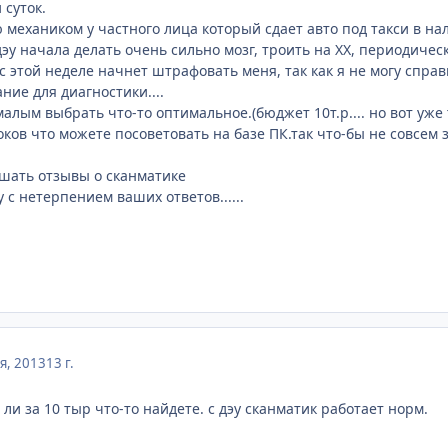
 суток.
 механиком у частного лица который сдает авто под такси в на
дэу начала делать очень сильно мозг, троить на ХХ, периодическ
с этой неделе начнет штрафовать меня, так как я не могу спра
ние для диагностики....
малым выбрать что-то оптимальное.(бюджет 10т.р.... но вот уже
токов что можете посоветовать на базе ПК.так что-бы не совсе
шать отзывы о сканматике
у с нетерпением ваших ответов......
я, 2013
13 г.
 ли за 10 тыр что-то найдете. с дэу сканматик работает норм.