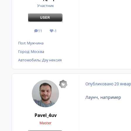
Участник
11
-1
сообщения
Репутация
Пол:
Мужчина
Город:
Москва
Автомобиль:
Дэу нексия
Опубликовано
20 январ
Лаунч, например
Pavel_4uv
Master