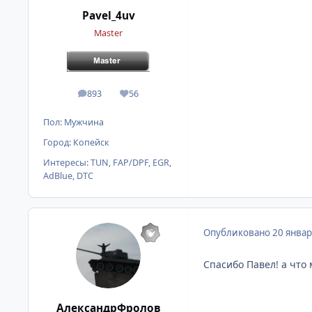
Pavel_4uv
Master
893
56
сообщения
Репутация
Пол:
Мужчина
Город:
Копейск
Интересы:
TUN, FAP/DPF, EGR,
AdBlue, DTC
Опубликовано
20 январ
Спасибо Павел! а что 
АлександрФролов