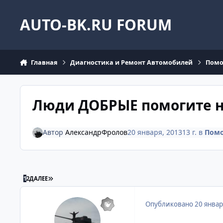
Перейти к содержанию
AUTO-BK.RU FORUM
Главная
Диагностика и Ремонт Автомобилей
Помо
Люди ДОБРЫЕ помогите но
Автор
АлександрФролов
20 января, 2013
13 г.
в
Пом
ПОСЛЕДНЯЯ СТРАНИЦА
1
2
ДАЛЕЕ
Опубликовано
20 январ