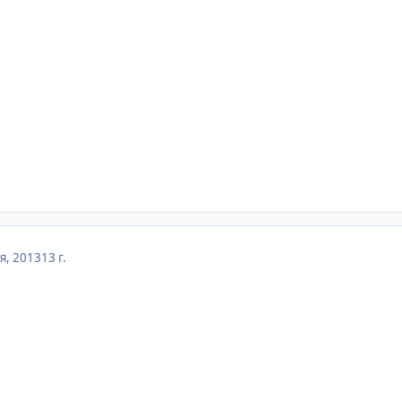
я, 2013
13 г.