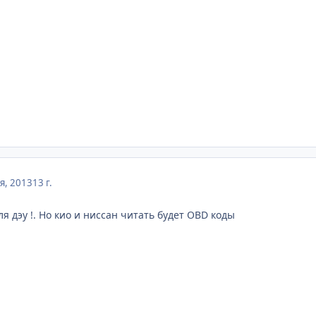
я, 2013
13 г.
я дэу !. Но кио и ниссан читать будет OBD коды