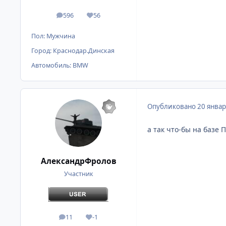
596
56
сообщения
Репутация
Пол:
Мужчина
Город:
Краснодар.Динская
Автомобиль:
BMW
Опубликовано
20 январ
а так что-бы на базе 
АлександрФролов
Участник
11
-1
сообщения
Репутация