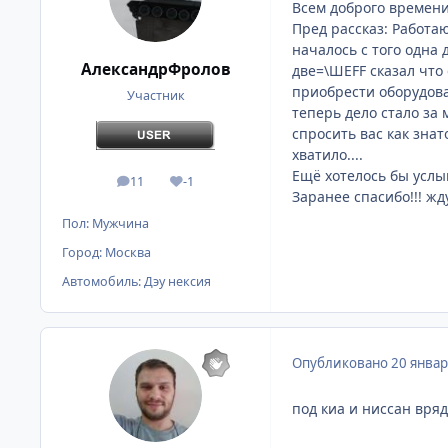
Всем доброго времени
Пред рассказ: Работаю
началось с того одна 
АлександрФролов
две=\ШЕFF сказал что 
приобрести оборудова
Участник
теперь дело стало за 
спросить вас как зна
хватило....
Ещё хотелось бы услы
11
-1
сообщения
Репутация
Заранее спасибо!!! жд
Пол:
Мужчина
Город:
Москва
Автомобиль:
Дэу нексия
Опубликовано
20 январ
под киа и ниссан вряд