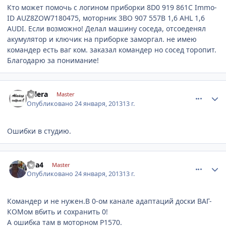
Кто может помочь с логином приборки 8D0 919 861C Immo-
ID AUZ8ZOW7180475, моторник 3BO 907 557B 1,6 AHL 1,6
AUDI. Если возможно! Делал машину соседа, отсоеденял
акумулятор и ключик на приборке заморгал. не имею
командер есть ваг ком. заказал командер но сосед торопит.
Благодарю за понимание!
comment_383914
Author stats
valera
Master
Опубликовано
24 января, 2013
13 г.
Ошибки в студию.
comment_383927
Author stats
aka4
Master
Опубликовано
24 января, 2013
13 г.
Командер и не нужен.В 0-ом канале адаптаций доски ВАГ-
КОМом вбить и сохранить 0!
А ошибка там в моторном Р1570.