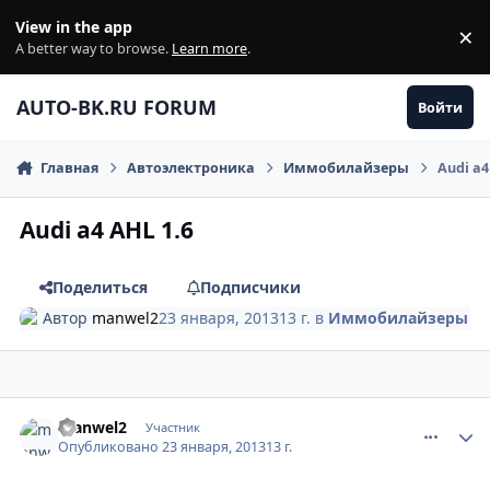
Перейти к содержанию
View in the app
×
Di
A better way to browse.
Learn more
.
AUTO-BK.RU FORUM
Войти
Главная
Автоэлектроника
Иммобилайзеры
Audi a4
Audi a4 AHL 1.6
Поделиться
Подписчики
Автор
manwel2
23 января, 2013
13 г.
в
Иммобилайзеры
comment_383907
Author stats
manwel2
Участник
Опубликовано
23 января, 2013
13 г.