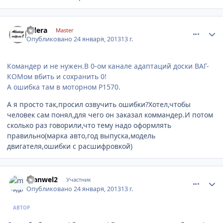
comment_383937
Author stats
valera
Master
Опубликовано
24 января, 2013
13 г.
Командер и не нужен.В 0-ом канале адаптаций доски ВАГ-
КОМом вбить и сохранить 0!
А ошибка там в моторном Р1570.
А я просто так,просил озвучить ошибки?Хотел,чтобы
человек сам понял,для чего он заказал коммандер.И потом
сколько раз говорили,что тему надо оформлять
правильно(марка авто,год выпуска,модель
двигателя,ошибки с расшифровкой)
comment_384291
Author stats
manwel2
Участник
Опубликовано
24 января, 2013
13 г.
АВТОР