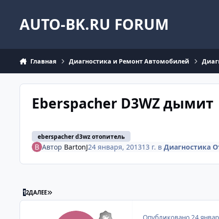
Перейти к содержанию
AUTO-BK.RU FORUM
Главная
Диагностика и Ремонт Автомобилей
Диаг
Eberspacher D3WZ дымит
eberspacher d3wz отопитель
Автор
BartonJ
24 января, 2013
13 г.
в
Диагностика О
ПОСЛЕДНЯЯ СТРАНИЦА
1
2
ДАЛЕЕ
Опубликовано
24 январ