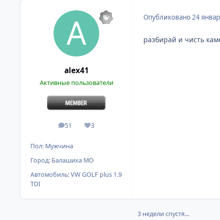
Опубликовано
24 январ
разбирай и чисть каме
alex41
Активные пользователи
51
3
сообщения
Репутация
Пол:
Мужчина
Город:
Балашиха МО
Автомобиль:
VW GOLF plus 1.9
TDI
3 недели спустя...