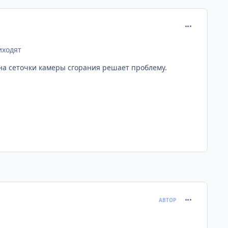
comment_393
иходят
на сеточки камеры сгорания решает проблему.
comment_404
АВТОР