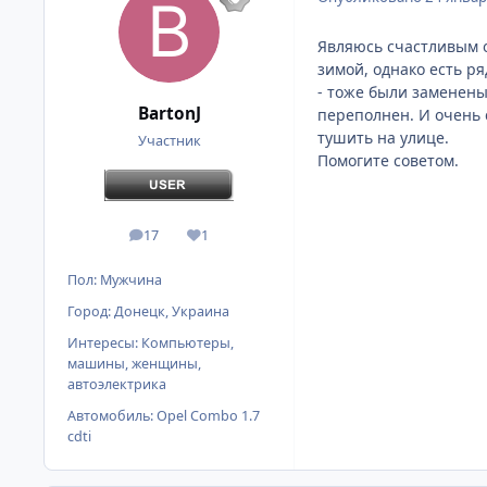
Являюсь счастливым о
зимой, однако есть р
- тоже были заменены
BartonJ
переполнен. И очень с
тушить на улице.
Участник
Помогите советом.
17
1
сообщения
Репутация
Пол:
Мужчина
Город:
Донецк, Украина
Интересы:
Компьютеры,
машины, женщины,
автоэлектрика
Автомобиль:
Opel Combo 1.7
cdti