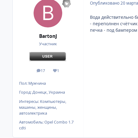
Опубликовано
20 марта
Вода действительно бы
- переполнен счётчик 
печка - под бампером
BartonJ
Участник
17
1
сообщения
Репутация
Пол:
Мужчина
Город:
Донецк, Украина
Интересы:
Компьютеры,
машины, женщины,
автоэлектрика
Автомобиль:
Opel Combo 1.7
cdti