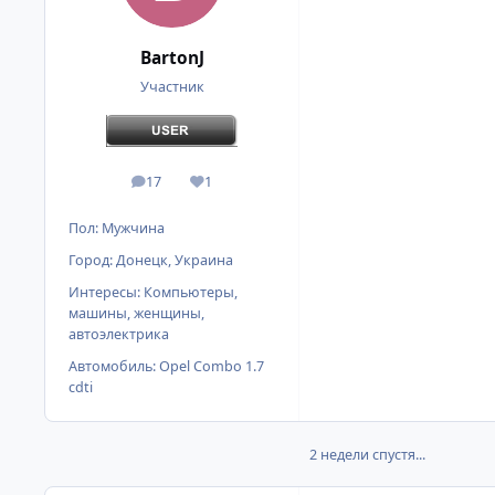
BartonJ
Участник
17
1
сообщения
Репутация
Пол:
Мужчина
Город:
Донецк, Украина
Интересы:
Компьютеры,
машины, женщины,
автоэлектрика
Автомобиль:
Opel Combo 1.7
cdti
2 недели спустя...