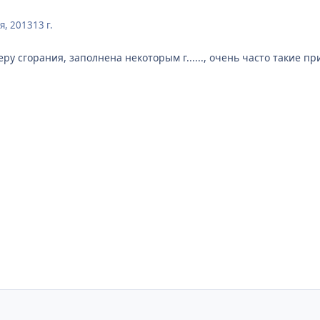
я, 2013
13 г.
ру сгорания, заполнена некоторым г......, очень часто такие пр