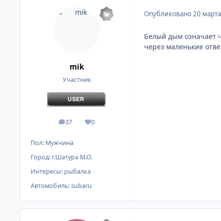
Опубликовано
20 марта
Белый дым означает ч
через маленькие отве
mik
Участник
37
0
сообщения
Репутация
Пол:
Мужчина
Город:
г.Шатура М.О.
Интересы:
рыбалка
Автомобиль:
subaru