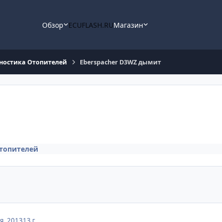
Обзор
ECUFLASH.RU
Магазин
ностика Отопителей
Eberspacher D3WZ дымит
топителей
я, 2013
13 г.