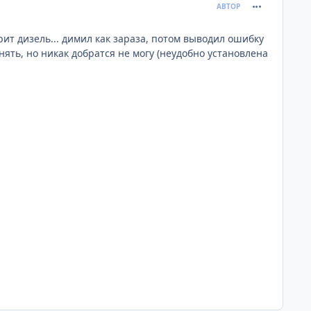
comment_408
АВТОР
рит дизель... димил как зараза, потом выводил ошибку
нять, но никак добратся не могу (неудобно установлена