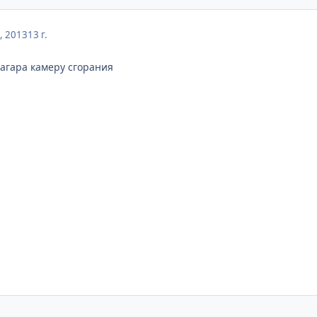
, 2013
13 г.
нагара камеру сгорания