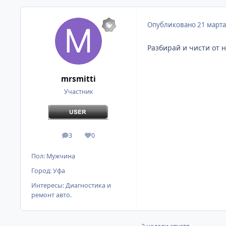
Опубликовано
21 марта
Разбирай и чисти от 
mrsmitti
Участник
3
0
сообщения
Репутация
Пол:
Мужчина
Город:
Уфа
Интересы:
Диагностика и
ремонт авто.