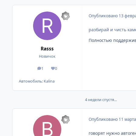
Опубликовано
13 февра
разбирай и чисть каме
Полностью поддержива
Rasss
Новичок
1
0
сообщения
Репутация
Автомобиль:
Kalina
4 недели спустя...
Опубликовано
11 марта
говорят нужно автоген