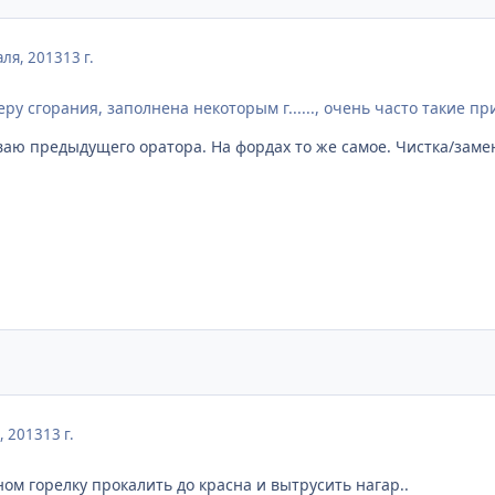
ля, 2013
13 г.
ру сгорания, заполнена некоторым г......, очень часто такие пр
ю предыдущего оратора. На фордах то же самое. Чистка/заме
, 2013
13 г.
ом горелку прокалить до красна и вытрусить нагар..