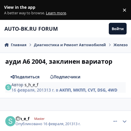
Перейти к содержанию
View in the app
×
Di
A better way to browse.
Learn more
.
AUTO-BK.RU FORUM
Войти
Главная
Диагностика и Ремонт Автомобилей
Железо
ауди A6 2004, заклинен вариатор
Поделиться
Подписчики
Автор
s_h_e_f
16 февраля, 2013
13 г.
в
АКПП, МКПП, CVT, DSG, 4WD
comment_394659
Author stats
s_h_e_f
Master
Опубликовано
16 февраля, 2013
13 г.