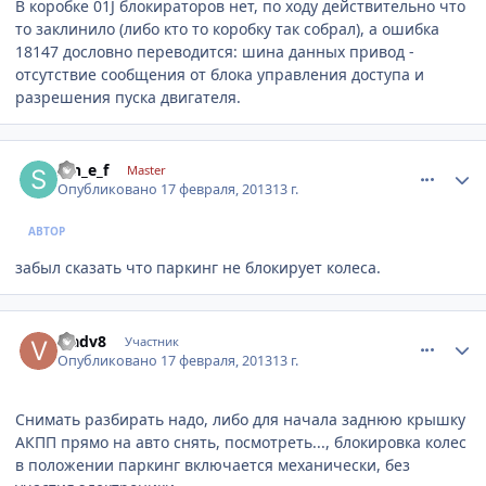
В коробке 01J блокираторов нет, по ходу действительно что
то заклинило (либо кто то коробку так собрал), а ошибка
18147 дословно переводится: шина данных привод -
отсутствие сообщения от блока управления доступа и
разрешения пуска двигателя.
comment_395044
Author stats
s_h_e_f
Master
Опубликовано
17 февраля, 2013
13 г.
АВТОР
забыл сказать что паркинг не блокирует колеса.
comment_395092
Author stats
vladv8
Участник
Опубликовано
17 февраля, 2013
13 г.
Снимать разбирать надо, либо для начала заднюю крышку
АКПП прямо на авто снять, посмотреть..., блокировка колес
в положении паркинг включается механически, без