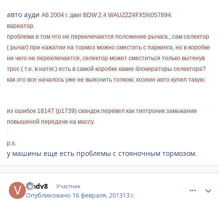
авто ауди
A6 2004 г. двиг BDW 2.4
WAUZZZ4FX5N057894.
вариатор.
проблема в том что не переключается положение рычага., сам селектор
( рычаг) при нажатии на тормоз можно сместить с паркинга, но в коробке
ни чего не переключается, селектор может сместиться только вытянув
трос ( т.е. в натяг.) есть в самой коробке какие блокираторы селектора?
как это все началось уже не выяснить толком, хозяин авто купил такую.
из ошибок 18147 (p1739) скандок перевел как типтроник замыкание
повышеной передачи на массу.
p.s.
у машины еще есть проблемы с стояночным тормозом.
comment_394674
Author stats
vladv8
Участник
Опубликовано
16 февраля, 2013
13 г.