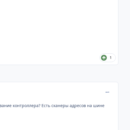
1
comment_481
звание контроллера? Есть сканеры адресов на шине