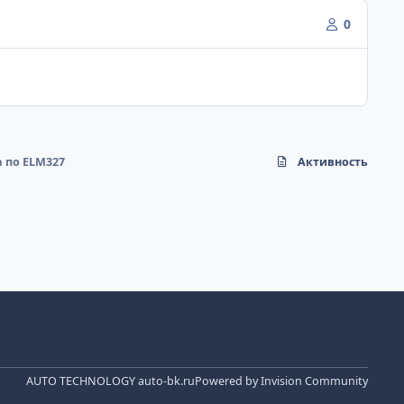
0
 по ELM327
Активность
AUTO TECHNOLOGY auto-bk.ru
Powered by
Invision Community