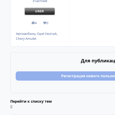
Участник
4
0
сообщения
Репутация
Автомобиль:
Opel VectraA,
Chery Amulet
Для публикац
Регистрация нового пользо
Перейти к списку тем