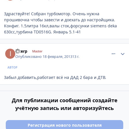
Здраствуйте! Собран турбомотор. Очень нужна
прошивочка чтобы завести и доехать до настройщика.
Конфиг. 1.5литра 16кл,валы сток,форсунки siemens deka
630cc,турбина TD0516G. Январь 5.1-41
comment_395291
Author stats
interp
Master
Опубликовано
18 февраля, 2013
13 г.
АВТОР
Забыл добавить,работает всё на ДАД 2 бара и ДТВ.
Для публикации сообщений создайте
учётную запись или авторизуйтесь
Регистрация нового пользователя