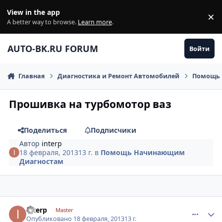
Перейти к содержанию
View in the app
×
Di
A better way to browse.
Learn more
.
AUTO-BK.RU FORUM
Войти
Главная
Диагностика и Ремонт Автомобилей
Помощь 
Прошивка на турбомотор ваз
Поделиться
Подписчики
Автор
interp
18 февраля, 2013
13 г.
в
Помощь Начинающим
Диагностам
comment_395282
Author stats
interp
Master
Опубликовано
18 февраля, 2013
13 г.