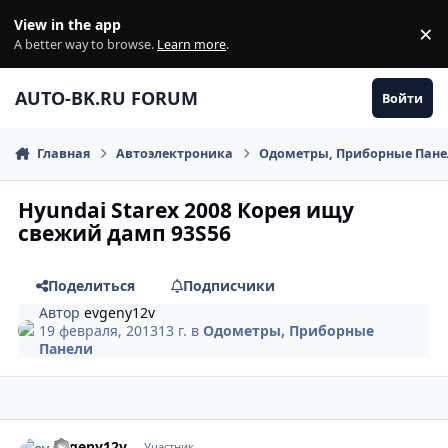
Перейти к содержанию
View in the app
×
Di
A better way to browse.
Learn more
.
AUTO-BK.RU FORUM
Войти
Главная
Автоэлектроника
Одометры, Приборные Пан
Hyundai Starex 2008 Корея ищу
свежий дамп 93S56
Поделиться
Подписчики
Автор
evgeny12v
19 февраля, 2013
13 г.
в
Одометры, Приборные
Панели
comment_395687
Author stats
evgeny12v
Участник