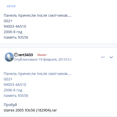
АВТОР
Панель принесли после смотчиков....
G02+
94003-4A510
2006-8 год
память 93S56
comment_395728
Author stats
qwert3433
Master
Опубликовано
19 февраля, 2013
13 г.
Панель принесли после смотчиков....
G02+
94003-4A510
2006-8 год
память 93S56
Пробуй
starex 2005 93s56 (182904).rar