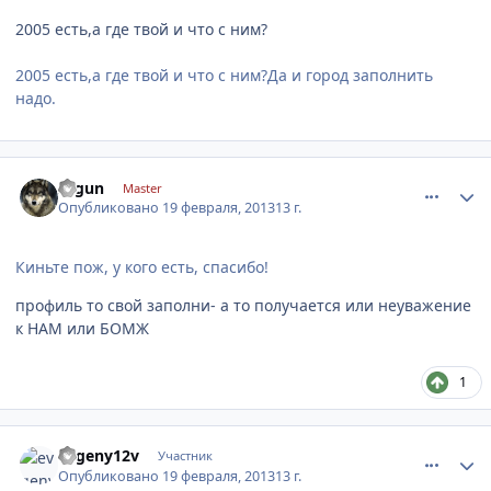
2005 есть,а где твой и что с ним?
2005 есть,а где твой и что с ним?Да и город заполнить
надо.
comment_395702
Author stats
segun
Master
Опубликовано
19 февраля, 2013
13 г.
Киньте пож, у кого есть, спасибо!
профиль то свой заполни- а то получается или неуважение
к НАМ или БОМЖ
1
comment_395721
Author stats
evgeny12v
Участник
Опубликовано
19 февраля, 2013
13 г.