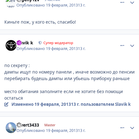
Опубликовано
19 февраля, 2013
13 г.
Киньте пож, у кого есть, спасибо!
comment_395689
Author stats
Slavik k
Супер модератор
Опубликовано
19 февраля, 2013
13 г.
по секрету :
дампы ищут по номеру панели , иначе возможно до пенсии
перебирать будешь дампы или убьешь приборку раньше
место обитания заполните если не хотите без помощи
остаться
Изменено
19 февраля, 2013
13 г.
пользователем Slavik k
comment_395690
Author stats
qwert3433
Master
Опубликовано
19 февраля, 2013
13 г.