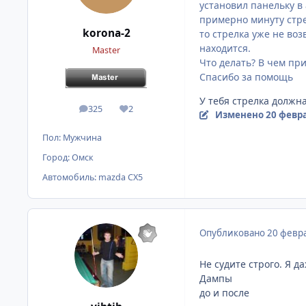
установил панельку в 
примерно минуту стре
korona-2
то стрелка уже не воз
находится.
Master
Что делать? В чем пр
Спасибо за помощь
У тебя стрелка должн
325
2
сообщения
Репутация
Изменено
20 февра
Пол:
Мужчина
Город:
Омск
Автомобиль:
mazda CX5
Опубликовано
20 февра
Не судите строго. Я да
Дампы
до и после