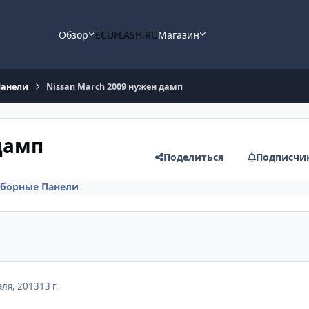
Обзор
ECUFLASH.RU
Магазин
Панели
Nissan March 2009 нужен дамп
дамп
Поделиться
Подписчи
борные Панели
ля, 2013
13 г.