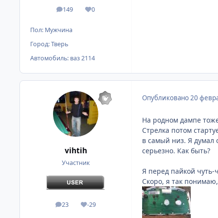
149
0
сообщения
Репутация
Пол:
Мужчина
Город:
Тверь
Автомобиль:
ваз 2114
Опубликовано
20 февра
На родном дампе тоже
Стрелка потом стартуе
в самый низ. Я думал 
vihtih
серьезно. Как быть?
Участник
Я перед пайкой чуть-чу
Скоро, я так понимаю
23
-29
сообщения
Репутация