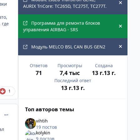
вки
Hide an
AURIX TriCore: TC265D, TC275T, TC277T.
вто,
Программа для ремонта блоков
 где
Hide an
управления AIRBAG - SRS
Модуль MELCO BSL CAN BUS GEN2
Hide an
Ответов
Просмотры
Создана
71
7,4 тыс
13 г.
13 г.
Последний ответ
13 г.
13 г.
1
Топ авторов темы
comment_396237
vihtih
19 постов
ал
kolykin
9 постов