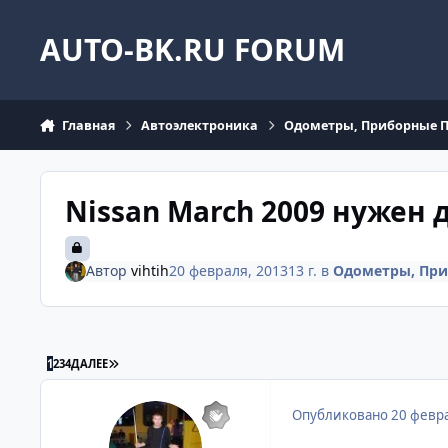
Перейти к содержанию
AUTO-BK.RU FORUM
Главная
Автоэлектроника
Одометры, Приборные 
Nissan March 2009 нужен 
Автор
vihtih
20 февраля, 2013
13 г.
в
Одометры, При
ПОСЛЕДНЯЯ СТРАНИЦА
1
2
3
4
ДАЛЕЕ
Опубликовано
20 февра