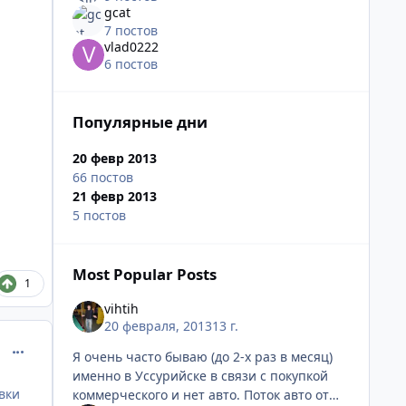
gcat
7 постов
vlad0222
6 постов
Популярные дни
20 февр 2013
66 постов
21 февр 2013
5 постов
Most Popular Posts
1
vihtih
20 февраля, 2013
13 г.
comment_396254
Я очень часто бываю (до 2-х раз в месяц)
именно в Уссурийске в связи с покупкой
вки
коммерческого и нет авто. Поток авто от