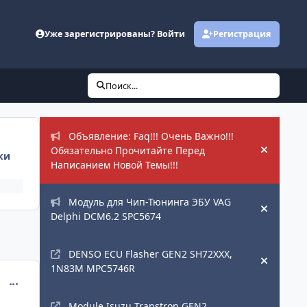
Уже зарегистрированы? Войти
Регистрация
Поиск...
Объявления
Объявление: Faq!!! Очень Важно!!!
Обязательно Прочитайте Перед
ки
Hide an
Написанием Новой Темы!!!
Модуль для Чип-Тюнинга ЭБУ VAG
Hide an
Delphi DCM6.2 SPC5674
DENSO ECU Flasher GEN2 SH72XXX,
Hide an
1N83M MPC5746R
comment_396228
Module Isuzu Transtron GEN2,