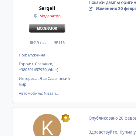
Покажи дампы оригин
Sergeii
Изменено
20 февра
Модератор
2,9 тыс
116
сообщения
Репутация
Пол:
Мужчина
Город:
г. Славянск,
+380501457939(Viber)
Интересы:
Я за Славянский
мир!
Автомобиль:
Nissan...
Опубликовано
20 февра
Здравствуйте. Купил 