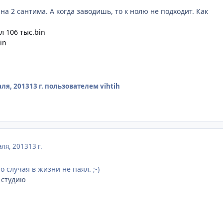
а 2 сантима. А когда заводишь, то к нолю не подходит. Как
л 106 тыс.bin
in
ля, 2013
13 г.
пользователем vihtih
ля, 2013
13 г.
о случая в жизни не паял. ;-)
 студию