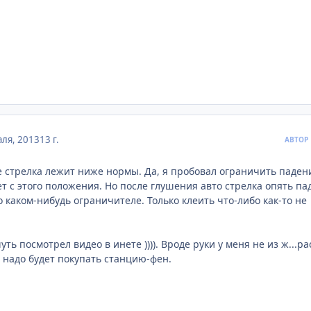
ля, 2013
13 г.
АВТОР
 стрелка лежит ниже нормы. Да, я пробовал ограничить паден
т с этого положения. Но после глушения авто стрелка опять па
о каком-нибудь ограничителе. Только клеить что-либо как-то не
ть посмотрел видео в инете )))). Вроде руки у меня не из ж...рас
, надо будет покупать станцию-фен.