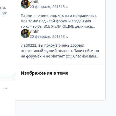
vihtih
туда идет на всю Россию. Я никому и не
20 февраля, 2013
13 г.
вто,
собирался парить мозг. Если я подъезжаю
 где
Парни, я очень рад, что вам понравилась
моя тема! Ведь сей форум и создан для
того, что бы ВСЕ ЖЕЛАЮЩИЕ делились
vihtih
своим опытом и получали его. Благодаря
20 февраля, 2013
13 г.
чему экономили или зарабатывали. +
немного ко
vlad0222, вы похоже очень добрый
отзывчивый чуткий человек. Таких обычно
на форумах и не хватает )))))).Спасибо вам
за ваши полезные комментарии по
существу
Изображения в теме
comment_396255