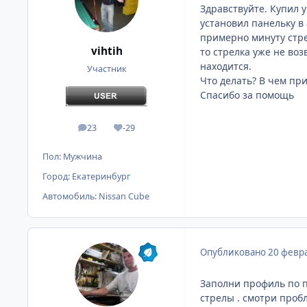
Здравствуйте. Купил 
установил панельку в 
примерно минуту стре
vihtih
то стрелка уже не воз
находится.
Участник
Что делать? В чем пр
Спасибо за помощь
23
-29
сообщения
Репутация
Пол:
Мужчина
Город:
Екатеринбург
Автомобиль:
Nissan Cube
Опубликовано
20 февра
Заполни профиль по п
стрелы . смотри проб