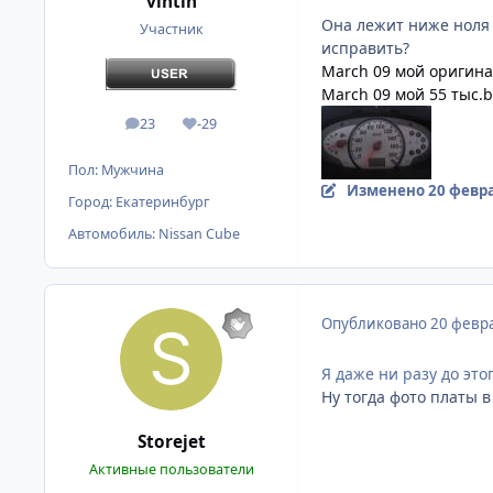
vihtih
Она лежит ниже ноля н
Участник
исправить?
March 09 мой оригина
March 09 мой 55 тыс.b
23
-29
сообщения
Репутация
Пол:
Мужчина
Изменено
20 февра
Город:
Екатеринбург
Автомобиль:
Nissan Cube
Опубликовано
20 февра
Я даже ни разу до этог
Ну тогда фото платы в
Storejet
Активные пользователи