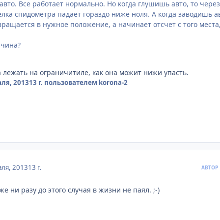
авто. Все работает нормально. Но когда глушишь авто, то через
лка спидометра падает гораздо ниже ноля. А когда заводишь а
вращается в нужное положение, а начинает отсчет с того места,
ичина?
а лежать на ограничитиле, как она можит нижи упасть.
ля, 2013
13 г.
пользователем korona-2
ля, 2013
13 г.
АВТОР
же ни разу до этого случая в жизни не паял. ;-)