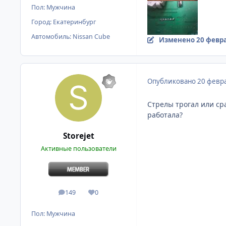
Пол:
Мужчина
Город:
Екатеринбург
Автомобиль:
Nissan Cube
Изменено
20 февра
Опубликовано
20 февра
Стрелы трогал или сра
работала?
Storejet
Активные пользователи
149
0
сообщения
Репутация
Пол:
Мужчина