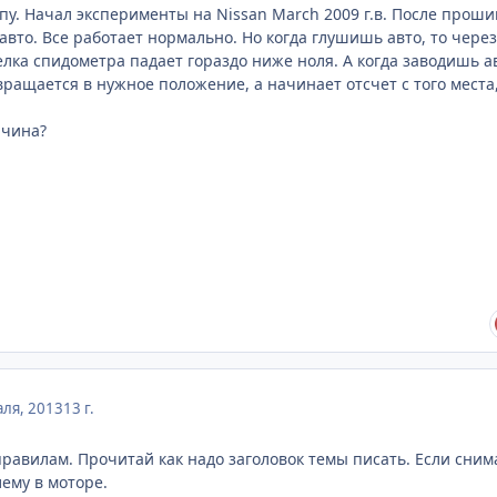
упу. Начал эксперименты на Nissan March 2009 г.в. После проши
авто. Все работает нормально. Но когда глушишь авто, то через
лка спидометра падает гораздо ниже ноля. А когда заводишь а
вращается в нужное положение, а начинает отсчет с того места,
ичина?
ля, 2013
13 г.
равилам. Прочитай как надо заголовок темы писать. Если сним
лему в моторе.