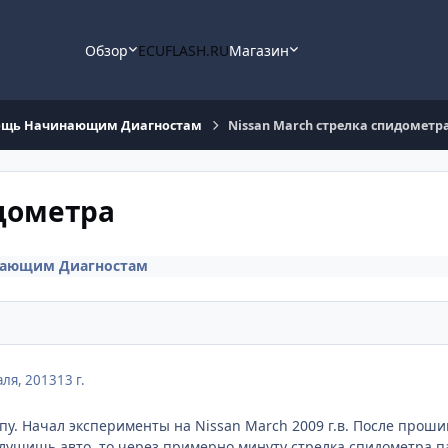
Обзор
ECUFLASH.RU
Магазин
щь Начинающим Диагностам
Nissan March стрелка спидометр
идометра
ающим Диагностам
ля, 2013
13 г.
пу. Начал эксперименты на Nissan March 2009 г.в. После проши
глушишь авто, то через примерно минуту стрелка спидометра па