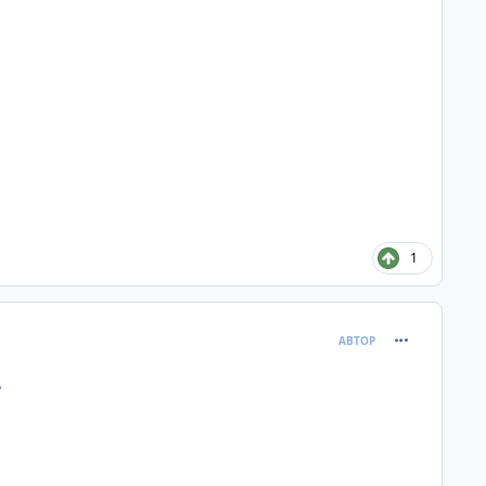
1
comment_396
АВТОР
?