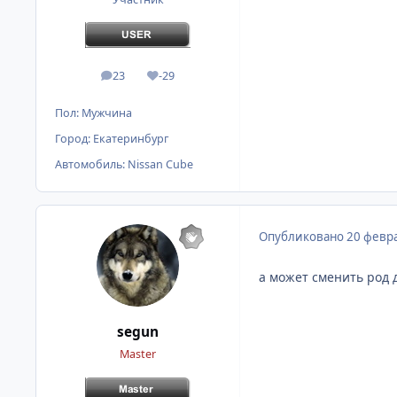
23
-29
сообщения
Репутация
Пол:
Мужчина
Город:
Екатеринбург
Автомобиль:
Nissan Cube
Опубликовано
20 февра
а может сменить род 
segun
Master