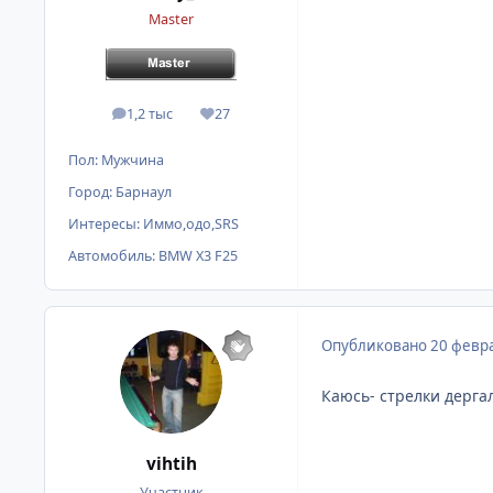
Master
1,2 тыс
27
сообщения
Репутация
Пол:
Мужчина
Город:
Барнаул
Интересы:
Иммо,одо,SRS
Автомобиль:
BMW X3 F25
Опубликовано
20 февра
Каюсь- стрелки дергал
vihtih
Участник