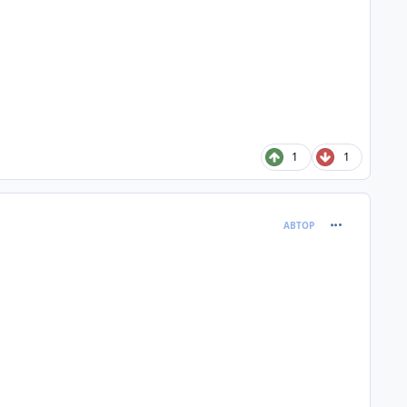
1
1
comment_396
АВТОР