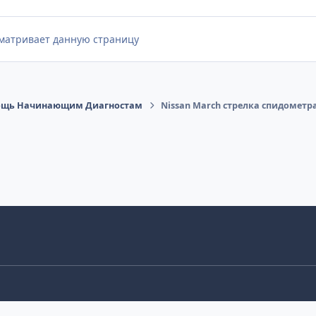
сматривает данную страницу
щь Начинающим Диагностам
Nissan March стрелка спидометр