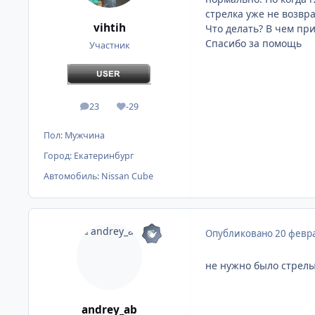
стрелка уже не возвра
vihtih
Что делать? В чем пр
Спасибо за помощь
Участник
23
-29
сообщения
Репутация
Пол:
Мужчина
Город:
Екатеринбург
Автомобиль:
Nissan Cube
Опубликовано
20 февра
не нужно было стрелы
andrey_ab