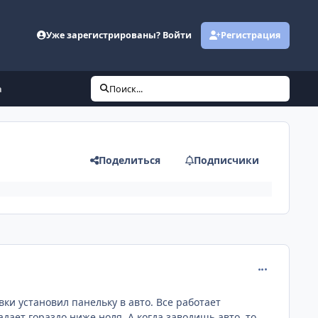
Уже зарегистрированы? Войти
Регистрация
а
Поиск...
Поделиться
Подписчики
comment_396
вки установил панельку в авто. Все работает
дает гораздо ниже ноля. А когда заводишь авто, то