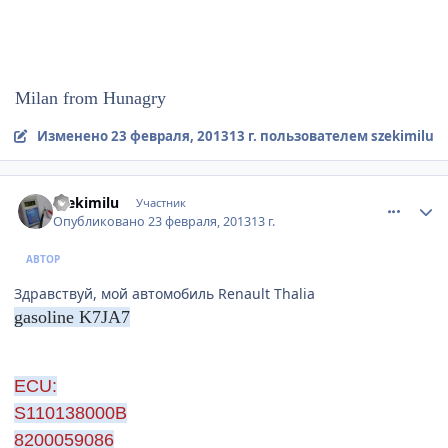
Milan from Hunagry
Изменено
23 февраля, 2013
13 г.
пользователем szekimilu
comment_397656
Author stats
szekimilu
Участник
Опубликовано
23 февраля, 2013
13 г.
АВТОР
Здравствуй, мой автомобиль Renault Thalia
gasoline K7JA7
ECU:
S110138000B
8200059086