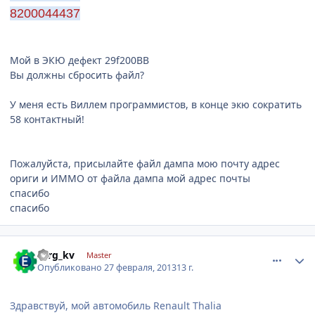
8200044437
Мой в ЭКЮ дефект 29f200BB
Вы должны сбросить файл?
У меня есть Виллем программистов, в конце экю сократить
58 контактный!
Пожалуйста, присылайте файл дампа мою почту адрес
ориги и ИММО от файла дампа мой адрес почты
спасибо
спасибо
comment_399518
Author stats
serg_kv
Master
Опубликовано
27 февраля, 2013
13 г.
Здравствуй, мой автомобиль Renault Thalia