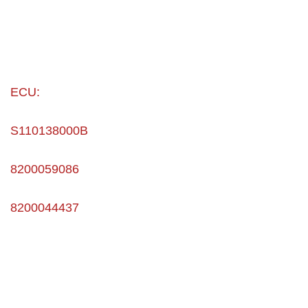
ECU:
S110138000B
8200059086
8200044437