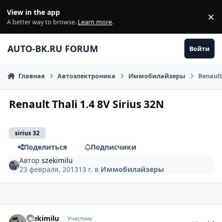
Перейти к содержанию
View in the app
×
Di
A better way to browse.
Learn more
.
AUTO-BK.RU FORUM
Войти
Главная
Автоэлектроника
Иммобилайзеры
Renault
Renault Thali 1.4 8V Sirius 32N
sirius 32
Поделиться
Подписчики
Автор
szekimilu
23 февраля, 2013
13 г.
в
Иммобилайзеры
comment_397611
Author stats
szekimilu
Участник