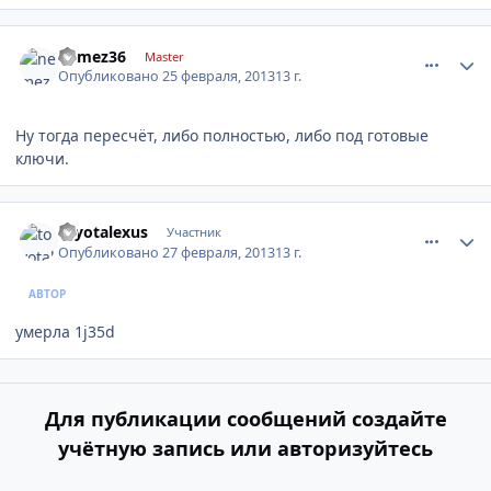
comment_398738
Author stats
nemez36
Master
Опубликовано
25 февраля, 2013
13 г.
Ну тогда пересчёт, либо полностью, либо под готовые
ключи.
comment_399571
Author stats
toyotalexus
Участник
Опубликовано
27 февраля, 2013
13 г.
АВТОР
умерла 1j35d
Для публикации сообщений создайте
учётную запись или авторизуйтесь