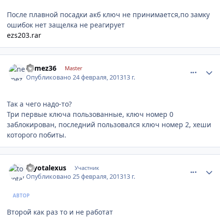
После плавной посадки акб ключ не принимается,по замку
ошибок нет защелка не реагирует
ezs203.rar
comment_397868
Author stats
nemez36
Master
Опубликовано
24 февраля, 2013
13 г.
Так а чего надо-то?
Три первые ключа пользованные, ключ номер 0
заблокирован, последний пользовался ключ номер 2, хеши
которого побиты.
comment_398525
Author stats
toyotalexus
Участник
Опубликовано
25 февраля, 2013
13 г.
АВТОР
Второй как раз то и не работат