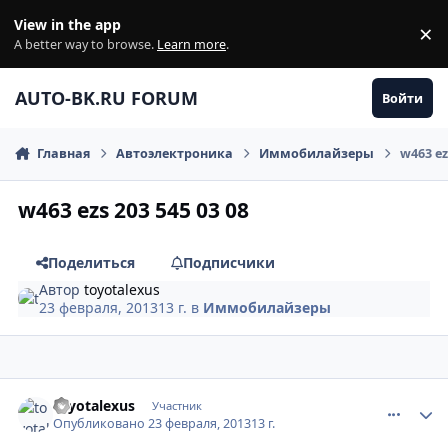
Перейти к содержанию
View in the app
×
Di
A better way to browse.
Learn more
.
AUTO-BK.RU FORUM
Войти
Главная
Автоэлектроника
Иммобилайзеры
w463 ez
w463 ezs 203 545 03 08
Поделиться
Подписчики
Автор
toyotalexus
23 февраля, 2013
13 г.
в
Иммобилайзеры
comment_397835
Author stats
toyotalexus
Участник
Опубликовано
23 февраля, 2013
13 г.