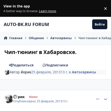
Перейти к содержанию
View in the app
×
Di
A better way to browse.
Learn more
.
AUTO-BK.RU FORUM
Войти
Главная
Общение
Автосервисы
Чип-тюнинг в Хабар
Чип-тюнинг в Хабаровске.
Поделиться
Подписчики
Автор
йорик
25 февраля, 2013
13 г.
в
Автосервисы
comment_398312
Author stats
йорик
Master
Опубликовано
25 февраля, 2013
13 г.