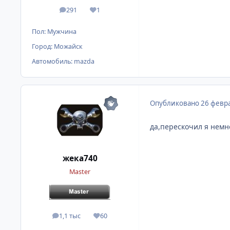
291
1
сообщения
Репутация
Пол:
Мужчина
Город:
Можайск
Автомобиль:
mazda
Опубликовано
26 февра
да,перескочил я немн
жека740
Master
1,1 тыс
60
сообщения
Репутация