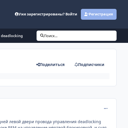
Уже зарегистрированы? Войти
Регистрация
B deadlocking
Поиск...
Поделиться
Подписчики
comment_398
задней левой двери провода управления deadlocking
блоке REM на управление мёртвой блокировкой, и судя