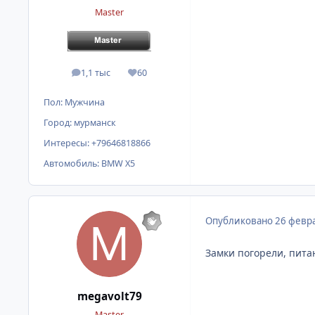
Master
1,1 тыс
60
сообщения
Репутация
Пол:
Мужчина
Город:
мурманск
Интересы:
+79646818866
Автомобиль:
BMW X5
Опубликовано
26 февра
Замки погорели, пита
megavolt79
Master