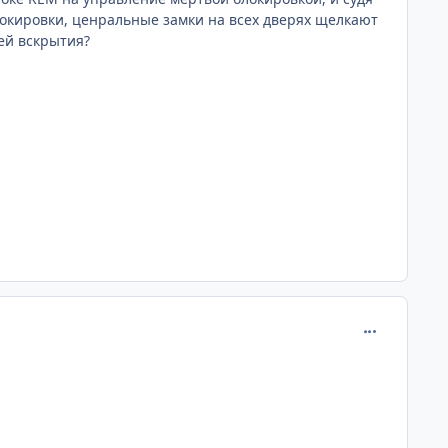
блокировки, ценральные замки на всех дверях щелкают
ией вскрытия?
comment_398