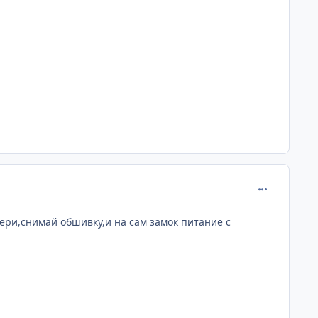
comment_398
вери,снимай обшивку,и на сам замок питание с