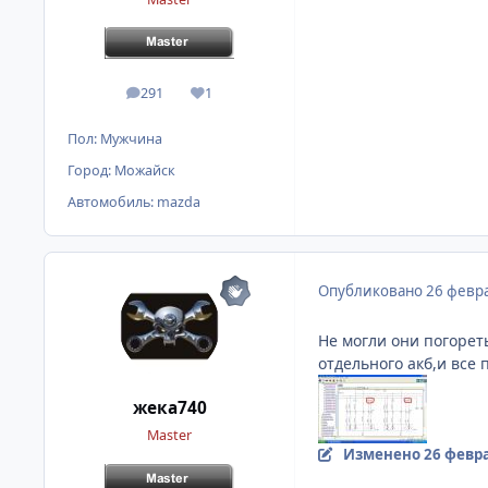
291
1
сообщения
Репутация
Пол:
Мужчина
Город:
Можайск
Автомобиль:
mazda
Опубликовано
26 февра
Не могли они погорет
отдельного акб,и все 
жека740
Master
Изменено
26 февра