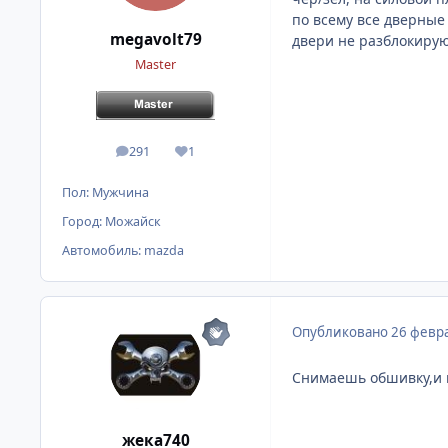
по всему все дверные
megavolt79
двери не разблокирую
Master
291
1
сообщения
Репутация
Пол:
Мужчина
Город:
Можайск
Автомобиль:
mazda
Опубликовано
26 февра
Снимаешь обшивку,и п
жека740