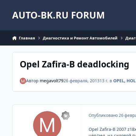
Перейти к содержанию
AUTO-BK.RU FORUM
Главная
Диагностика и Ремонт Автомобилей
Диаг
Opel Zafira-B deadlocking
Автор
megavolt79
26 февраля, 2013
13 г.
в
OPEL, HO
Опубликовано
26 февра
Opel Zafira-B 2007 z1
чёр/зел, на силовой 