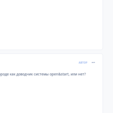
comment_398
АВТОР
 вроде как доводчик системы open&start, или нет?