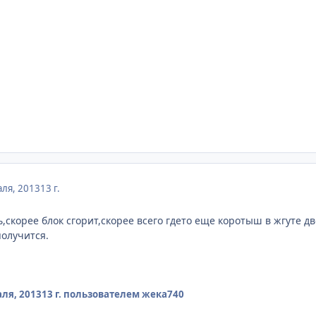
ля, 2013
13 г.
ь,скорее блок сгорит,скорее всего гдето еще коротыш в жгуте д
получится.
ля, 2013
13 г.
пользователем жека740