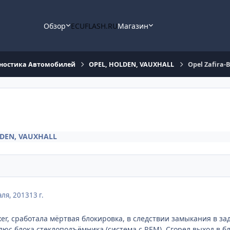
Обзор
ECUFLASH.RU
Магазин
ностика Автомобилей
OPEL, HOLDEN, VAUXHALL
Opel Zafira-
LDEN, VAUXHALL
ля, 2013
13 г.
8xer, сработала мёртвая блокировка, в следствии замыкания в 
плюс блока стеклоподъёмника (система с REM). Сгорел выход в 