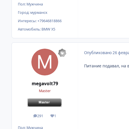
Пол:
Мужчина
Город:
мурманск
Интересы:
+79646818866
Автомобиль:
BMW X5
Опубликовано
26 февра
Питание подавал, на 
megavolt79
Master
291
1
сообщения
Репутация
Пол:
Мужчина