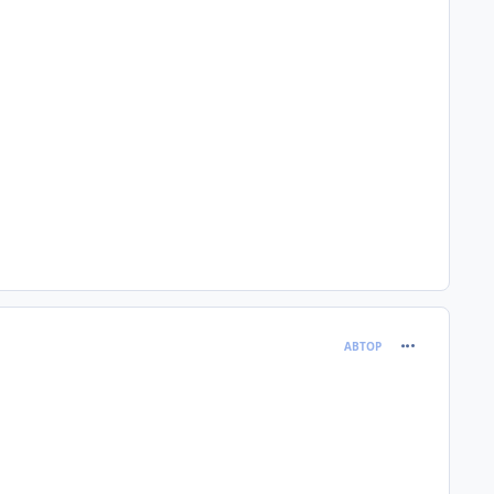
comment_398
АВТОР