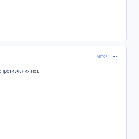
comment_398
АВТОР
сопротивления нет.