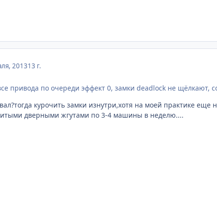
ля, 2013
13 г.
все привода по очереди эффект 0, замки deadlock не щёлкают, 
вал?тогда курочить замки изнутри,хотя на моей практике еще
битыми дверными жгутами по 3-4 машины в неделю....