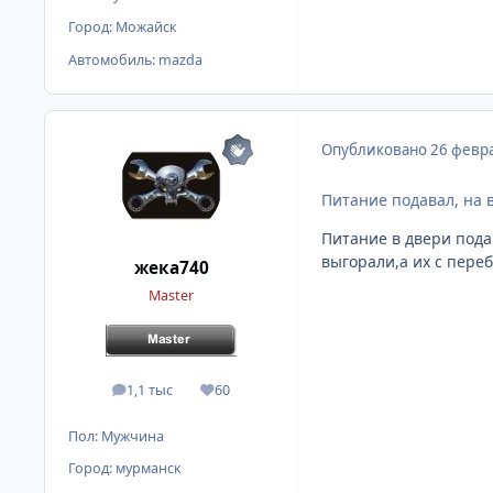
Город:
Можайск
Автомобиль:
mazda
Опубликовано
26 февра
Питание подавал, на 
Питание в двери пода
выгорали,а их с пере
жека740
Master
1,1 тыс
60
сообщения
Репутация
Пол:
Мужчина
Город:
мурманск