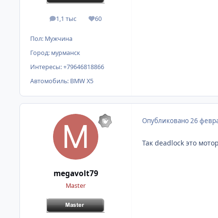
1,1 тыс
60
сообщения
Репутация
Пол:
Мужчина
Город:
мурманск
Интересы:
+79646818866
Автомобиль:
BMW X5
Опубликовано
26 февра
Так deadlock это мото
megavolt79
Master