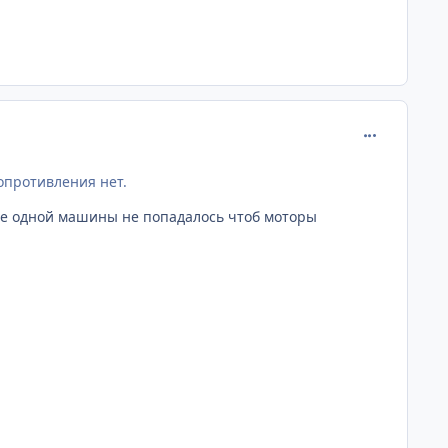
comment_398
сопротивления нет.
 не одной машины не попадалось чтоб моторы