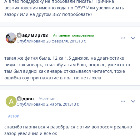
А в тех поддержку не пробовали писать? Причина
возникновения именно кода по ОЗУ? Или увеличивать
зазор? Или на другом ЭБУ попробовать?
comment_400212
Author stats
Владимир708
Активные пользователи
Опубликовано
28 февраля, 2013
13 г.
такая же фигня была, 12 ка 1.5 движок, на диагностике
видит как январь, снял эбу а там бош, вскрыл , уже кто то
там был видно! как январь отказывался читается, тоже
ошибка озу при нажатие в пол, но не глохла
comment_400845
Author stats
Андрон
Участник
Опубликовано
2 марта, 2013
13 г.
АВТОР
спасибо парни вся я разобрался с этим вопросом реально
зазор увеличил и все ок