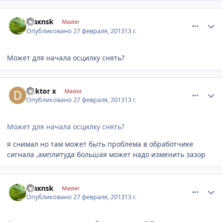
comment_399459
Author stats
maxnsk
Master
Опубликовано
27 февраля, 2013
13 г.
Может для начала осцилку снять?
comment_399516
Author stats
doktor x
Master
Опубликовано
27 февраля, 2013
13 г.
Может для начала осцилку снять?
я снимал но там может быть проблема в обработчике
сигнала ,амплитуда большая может надо изменить зазор
comment_399521
Author stats
maxnsk
Master
Опубликовано
27 февраля, 2013
13 г.