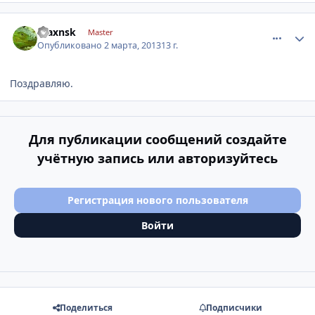
comment_401056
Author stats
maxnsk
Master
Опубликовано
2 марта, 2013
13 г.
Поздравляю.
Для публикации сообщений создайте
учётную запись или авторизуйтесь
Регистрация нового пользователя
Войти
Поделиться
Подписчики