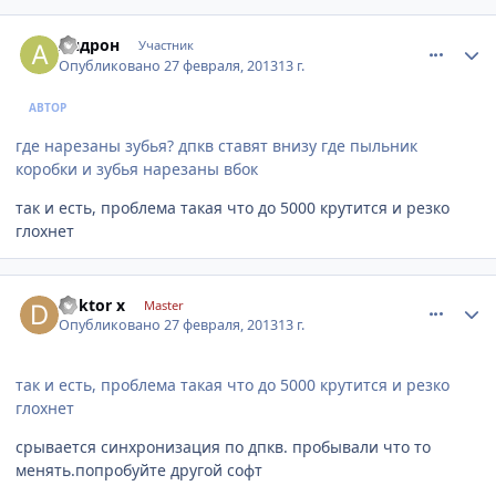
comment_399452
Author stats
Андрон
Участник
Опубликовано
27 февраля, 2013
13 г.
АВТОР
где нарезаны зубья? дпкв ставят внизу где пыльник
коробки и зубья нарезаны вбок
так и есть, проблема такая что до 5000 крутится и резко
глохнет
comment_399457
Author stats
doktor x
Master
Опубликовано
27 февраля, 2013
13 г.
так и есть, проблема такая что до 5000 крутится и резко
глохнет
срывается синхронизация по дпкв. пробывали что то
менять.попробуйте другой софт