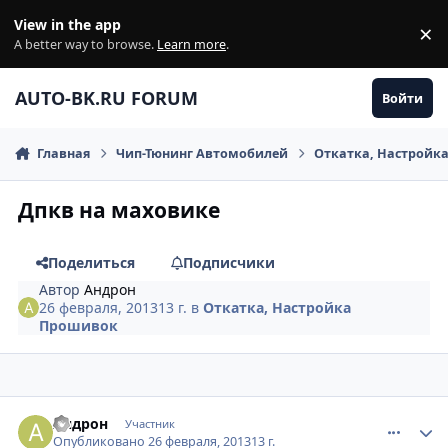
Перейти к содержанию
View in the app
×
Di
A better way to browse.
Learn more
.
AUTO-BK.RU FORUM
Войти
Главная
Чип-Тюнинг Автомобилей
Откатка, Настройк
Дпкв на маховике
Поделиться
Подписчики
Автор
Андрон
26 февраля, 2013
13 г.
в
Откатка, Настройка
Прошивок
comment_399028
Author stats
Андрон
Участник
Опубликовано
26 февраля, 2013
13 г.