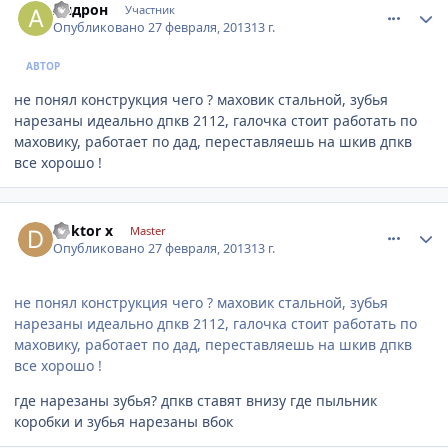
Андрон
Участник
Опубликовано
27 февраля, 2013
13 г.
АВТОР
не понял конструкция чего ? маховик стальной, зубья
нарезаны идеально дпкв 2112, галочка стоит работать по
маховику, работает по дад, переставляешь на шкив дпкв
все хорошо !
comment_399375
Author stats
doktor x
Master
Опубликовано
27 февраля, 2013
13 г.
не понял конструкция чего ? маховик стальной, зубья
нарезаны идеально дпкв 2112, галочка стоит работать по
маховику, работает по дад, переставляешь на шкив дпкв
все хорошо !
где нарезаны зубья? дпкв ставят внизу где пыльник
коробки и зубья нарезаны вбок